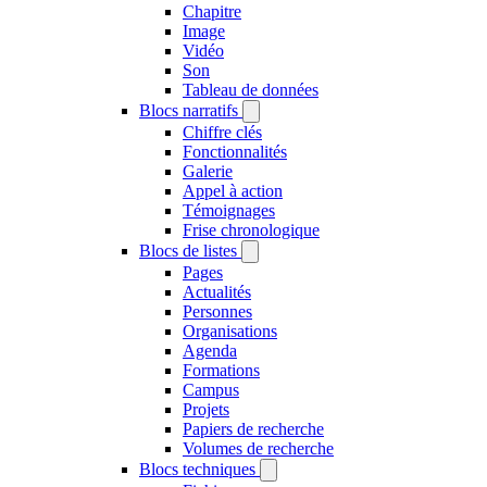
Chapitre
Image
Vidéo
Son
Tableau de données
Blocs narratifs
Chiffre clés
Fonctionnalités
Galerie
Appel à action
Témoignages
Frise chronologique
Blocs de listes
Pages
Actualités
Personnes
Organisations
Agenda
Formations
Campus
Projets
Papiers de recherche
Volumes de recherche
Blocs techniques