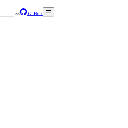
GitHub
⌘
K