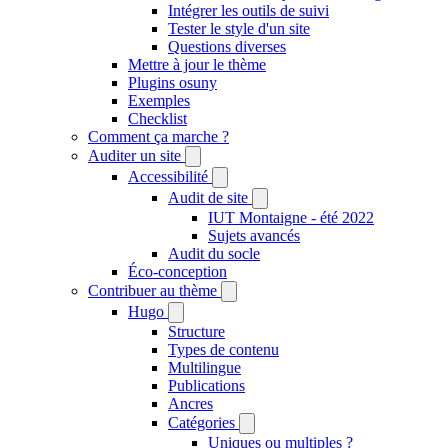
Intégrer les outils de suivi
Tester le style d'un site
Questions diverses
Mettre à jour le thème
Plugins osuny
Exemples
Checklist
Comment ça marche ?
Auditer un site
Accessibilité
Audit de site
IUT Montaigne - été 2022
Sujets avancés
Audit du socle
Éco-conception
Contribuer au thème
Hugo
Structure
Types de contenu
Multilingue
Publications
Ancres
Catégories
Uniques ou multiples ?