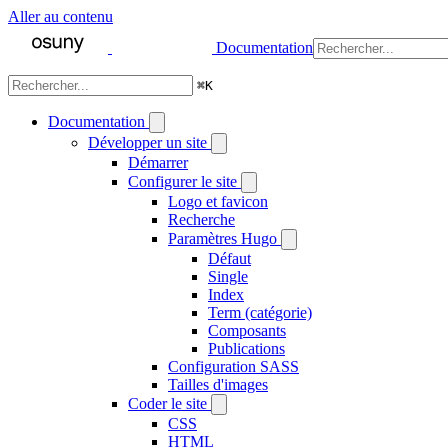
Aller au contenu
Documentation
⌘
K
Documentation
Développer un site
Démarrer
Configurer le site
Logo et favicon
Recherche
Paramètres Hugo
Défaut
Single
Index
Term (catégorie)
Composants
Publications
Configuration SASS
Tailles d'images
Coder le site
CSS
HTML