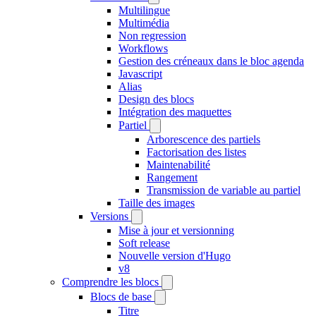
Multilingue
Multimédia
Non regression
Workflows
Gestion des créneaux dans le bloc agenda
Javascript
Alias
Design des blocs
Intégration des maquettes
Partiel
Arborescence des partiels
Factorisation des listes
Maintenabilité
Rangement
Transmission de variable au partiel
Taille des images
Versions
Mise à jour et versionning
Soft release
Nouvelle version d'Hugo
v8
Comprendre les blocs
Blocs de base
Titre