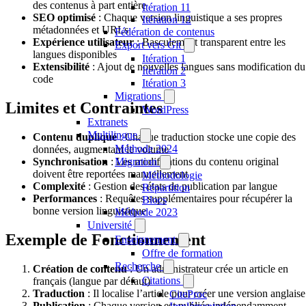
des contenus à part entière
Itération 11
SEO optimisé
: Chaque version linguistique a ses propres
Itération 12
métadonnées et URLs
Fédération de contenus
Expérience utilisateur
: Basculement transparent entre les
Export vers Git
langues disponibles
Itération 1
Extensibilité
: Ajout de nouvelles langues sans modification du
Itération 2
code
Itération 3
Migrations
Limites et Contraintes
WordPress
Extranets
Multilingue
Contenu dupliqué
: Chaque traduction stocke une copie des
Méthode 2024
données, augmentant le volume
Synchronisation
: Les modifications du contenu original
Migration
doivent être reportées manuellement
Méthodologie
Complexité
: Gestion des états de publication par langue
Répartition
Performances
: Requêtes supplémentaires pour récupérer la
Blocs
bonne version linguistique
Méthode 2023
Université
Exemple de Fonctionnement
Enseignement
Offre de formation
Recherche
Création de contenu
: Un administrateur crée un article en
Citations
français (langue par défaut)
Traduction
: Il localise l’article pour créer une version anglaise
CiteProc
Publication
: Chaque version est publiée indépendamment