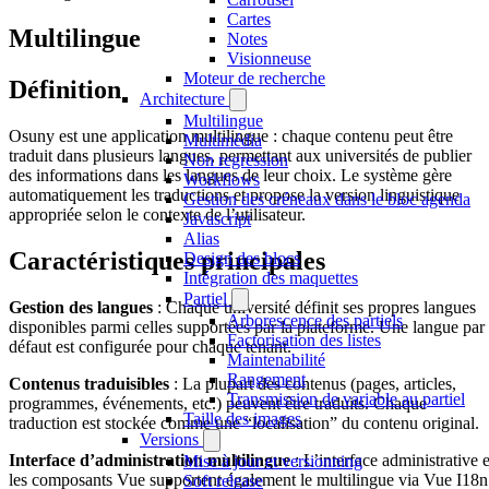
Cartes
Multilingue
Notes
Visionneuse
Moteur de recherche
Définition
Architecture
Multilingue
Osuny est une application multilingue : chaque contenu peut être
Multimédia
traduit dans plusieurs langues, permettant aux universités de publier
Non regression
des informations dans les langues de leur choix. Le système gère
Workflows
automatiquement les traductions et propose la version linguistique
Gestion des créneaux dans le bloc agenda
appropriée selon le contexte de l’utilisateur.
Javascript
Alias
Caractéristiques principales
Design des blocs
Intégration des maquettes
Partiel
Gestion des langues
: Chaque université définit ses propres langues
Arborescence des partiels
disponibles parmi celles supportées par la plateforme. Une langue par
Factorisation des listes
défaut est configurée pour chaque tenant.
Maintenabilité
Rangement
Contenus traduisibles
: La plupart des contenus (pages, articles,
Transmission de variable au partiel
programmes, événements, etc.) peuvent être traduits. Chaque
Taille des images
traduction est stockée comme une “localisation” du contenu original.
Versions
Interface d’administration multilingue
: L’interface administrative e
Mise à jour et versionning
les composants Vue supportent également le multilingue via Vue I18n
Soft release