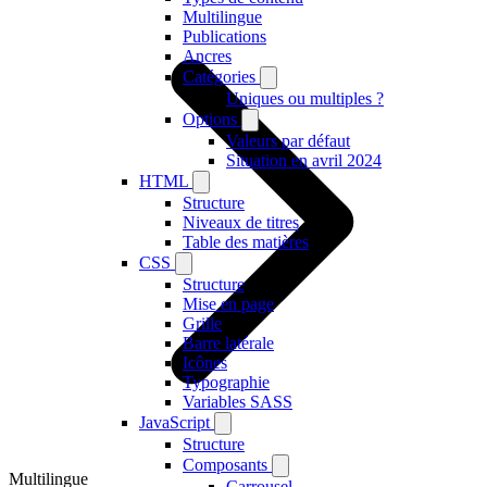
Multilingue
Publications
Ancres
Catégories
Uniques ou multiples ?
Options
Valeurs par défaut
Situation en avril 2024
HTML
Structure
Niveaux de titres
Table des matières
CSS
Structure
Mise en page
Grille
Barre latérale
Icônes
Typographie
Variables SASS
JavaScript
Structure
Composants
Multilingue
Carrousel