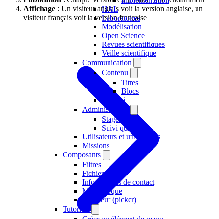
Implémentation
Affichage
: Un visiteur anglais voit la version anglaise, un
HAL
visiteur français voit la version française
Laboratoires
Modélisation
Open Science
Revues scientifiques
Veille scientifique
Communication
Contenu
Titres
Blocs
Alumni
Administration
Stages
Suivi qualité
Utilisateurs et utilisatrices
Missions
Composants
Filtres
Fichiers
Informations de contact
Médiathèque
Sélecteur (picker)
Tutoriels
Créer un élément de menu