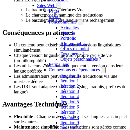
Sites Web
La traduction des interfaces Vue
Pages
Le chargement dynamique des traductions
Menus
Le basculement entre langues sans rechargement
Fonctionnalités
Actualités
Conséquences pratiques
Agenda
Portfolio
Alumni public
Un contenu peut exister en plusieurs versions linguistiques
Offres d'emploi
simultanément
Documents ?
Chaque version linguistique a son propre cycle de vie
Objets personnalisés ?
(brouillon/publié)
Permaliens
Les utilisateurs voient automatiquement la version dans leur
Connexions et dépendances
langue préférée
Itération 0
Les administrateurs peuvent gérer les traductions via une
Itération 1
interface dédiée
Itération 2
Les URL sont adaptées à la langue (slugs traduits, préfixes de
Itération 3
langue)
Itération 4
Itération 5
Avantages Techniques
Itération 6
Itération 7
Flexibilité
: Chaque université choisit ses langues sans impact
Itération 8
sur les autres
Itération 9
Maintenance simplifiée
: Les traductions sont gérées comme
Itération 10