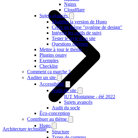
Nginx
Cloudflare
Sujets avancés
Modifier la version de Hugo
Créer un thème "système de design"
Intégrer les outils de suivi
Tester le style d'un site
Questions diverses
Mettre à jour le thème
Plugins osuny
Exemples
Checklist
Comment ça marche ?
Auditer un site
Accessibilité
Audit de site
IUT Montaigne - été 2022
Sujets avancés
Audit du socle
Éco-conception
Contribuer au thème
Hugo
Architecture technique
Structure
Types de contenu