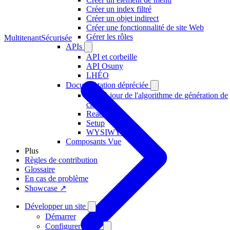
Créer un index filtré
Créer un objet indirect
Créer une fonctionnalité de site Web
Gérer les rôles
Multitenant
Sécurisée
APIs
API et corbeille
API Osuny
LHÉO
Documentation dépréciée
Mise à jour de l'algorithme de génération de
clés
Readme
Setup
WYSIWYG
Composants Vue
Plus
Règles de contribution
Glossaire
En cas de problème
Showcase ↗
Développer un site
Démarrer
Configurer le site