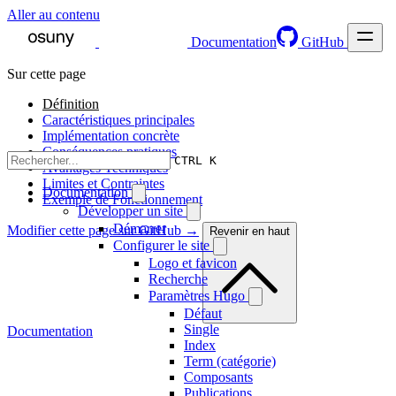
Aller au contenu
Documentation
GitHub
Sur cette page
Définition
Caractéristiques principales
Implémentation concrète
Conséquences pratiques
CTRL K
Avantages Techniques
Limites et Contraintes
Documentation
Exemple de Fonctionnement
Développer un site
Démarrer
Modifier cette page sur GitHub →
Revenir en haut
Configurer le site
Logo et favicon
Recherche
Paramètres Hugo
Défaut
Single
Documentation
Index
Term (catégorie)
Composants
Publications