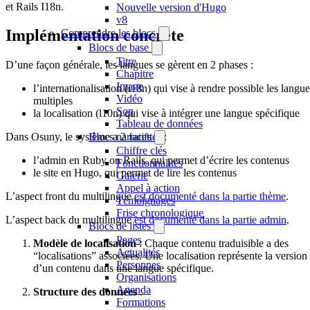
et Rails I18n.
Nouvelle version d'Hugo
v8
Implémentation concrète
Comprendre les blocs
Blocs de base
Titre
D’une façon générale, les langues se gèrent en 2 phases :
Chapitre
Image
l’internationalisation (i18n) qui vise à rendre possible les langu
Vidéo
multiples
Son
la localisation (l10n) qui vise à intégrer une langue spécifique
Tableau de données
Blocs narratifs
Dans Osuny, le système a 2 facettes :
Chiffre clés
l’admin en Ruby on Rails, qui permet d’écrire les contenus
Fonctionnalités
le site en Hugo, qui permet de lire les contenus
Galerie
Appel à action
L’aspect front du multilingue
est documenté dans la partie thème
.
Témoignages
Frise chronologique
L’aspect back du multilingue
est documenté dans la partie admin
.
Blocs de listes
Pages
Modèle de localisation
: Chaque contenu traduisible a des
Actualités
“localisations” associées. Une localisation représente la version
Personnes
d’un contenu dans une langue spécifique.
Organisations
Agenda
Structure des données
:
Formations