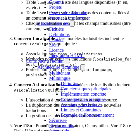
Campus
Table
: Liste des langues disponibles (fr, en,
languages
Projets
es, etc.)
Papiers de recherche
Table
: Tradutions des contenus, liées à
localizations
Volumes de recherche
un contenu source et à une langue
Blocs techniques
Chaque localisation contient les champs traduisibles (titre
contenu, slug, etc.)
Fichiers
Définitions
Concern Localizable
: Les modèles traduisibles incluent le
Contact
concern
qui ajoute :
Localizable
Liens
Licence
Association
has_many :localizations
Intégration HTML
Méthodes pour gérer les traductions (
localization_fo
Contribuer à l'admin
)
best_localization_for
Architecture technique
Portées pour filtrer par langue (
,
for_language
Multitenant
)
published_in
Multilingue
Définition
Concern AsLocalization
: Les modèles de localisation incluen
Caractéristiques principales
qui gère :
AsLocalization
Implémentation concrète
Conséquences pratiques
L’association à une langue et à un contenu source
Avantages Techniques
La duplication des contenus pour créer de nouvelles
Limites et Contraintes
traductions
Exemple de Fonctionnement
La gestion des pièces jointes traduisibles
Sécurisée
Ergonomique
Vue I18n
: Pour l’interface utilisateur, Osuny utilise Vue I18n e
Accessible
Rails I18n qui permettent :