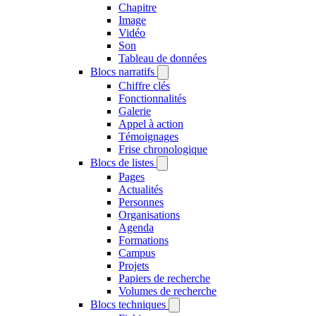
Chapitre
Image
Vidéo
Son
Tableau de données
Blocs narratifs
Chiffre clés
Fonctionnalités
Galerie
Appel à action
Témoignages
Frise chronologique
Blocs de listes
Pages
Actualités
Personnes
Organisations
Agenda
Formations
Campus
Projets
Papiers de recherche
Volumes de recherche
Blocs techniques