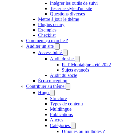
Intégrer les outils de suivi
Tester le style d'un site
Questions diverses
Mettre à jour le thème
Plugins osuny
Exemples
Checklist
Comment ça marche ?
Auditer un site
Accessibilité
Audit de site
IUT Montaigne - été 2022
Sujets avancés
Audit du socle
Éco-conception
Contribuer au thème
Hugo
Structure
Types de contenu
Multilingue
Publications
Ancres
Catégories
Uniques ou multiples ?