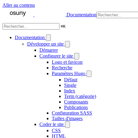
Aller au contenu
Documentation
⌘
K
Documentation
Développer un site
Démarrer
Configurer le site
Logo et favicon
Recherche
Paramètres Hugo
Défaut
Single
Index
Term (catégorie)
Composants
Publications
Configuration SASS
Tailles d'images
Coder le site
CSS
HTML