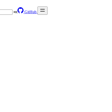
GitHub
⌘
K