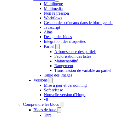
Multilingue
Multimédia
Non regression
Workflows
Gestion des créneaux dans le bloc agenda
Javascript
Alias
Design des blocs
Intégration des maquettes
Partiel
Arborescence des partiels
Factorisation des listes
Maintenabilité
Rangement
Transmission de variable au partiel
Taille des images
Versions
Mise à jour et versionning
Soft release
Nouvelle version d'Hugo
v8
Comprendre les blocs
Blocs de base
Titre