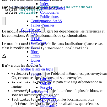
Index
app/models/communication/website/post.rb
class
Communication
::
Website
::
Post
<
ApplicationRecord
Term (catégorie)
include
AsDirectObject
Composants
include
Localizable
Publications
Configuration SASS
Tailles d'images
Coder le site
Le module
gère les dépendances, les références et
AsDirectObject
CSS
les connexions, et les fonctionnalités de synchronisation.
HTML
JavaScript
Le module
gère le lien aux localisations (dans ce cas,
Localizable
Fonts
c’est le modèle
).
University::Person::Localization
Blocs
Outils
Icônes
Grilles
Il n’y a plus les modules…
Mettre le site en ligne
parce que l’objet lui-même n’est pas envoyé sur
WithGitFiles
Forges
Git, ce sont ses localisations qui sont envoyées.
GitHub
parce que le path et le slug dépendent de la
Permalinkable
GitLab
langue.
Forgejo
parce que l’objet lui-même n’a plus de blocs, ce
Contentful
Hébergeurs
sont ses localisations qui en ont.
Cloudflare
parce que ce sont les localisations, plus
Backlinkable
Deuxfleurs
précisément les blocks liés aux localisations, qui créent les
Infomaniak