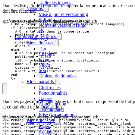
Taille des images
Dans les listes (index), on doit récupérer la bonne localisation. Ce cod
Versions
doit être factorisé.
Mise à jour et versionning
Soft release
app/views/admin/university/organizations/_list.html.erb
  <% organizations.each do |organization| 

    l10n = organization.localization_for(current_language)

Nouvelle version d'Hugo
    if l10n.present?

v8
      # On a la loca dans la bonne langue

      published = true

Comprendre les blocs
      name = l10n.to_s

Blocs de base
      classes = ''

      alert = ''

Titre
    else

      # On n'a pas la loca, on se rabat sur l'original

Chapitre
      published = false

Image
      l10n = organization.original_localization

      name = l10n.to_s

Vidéo
      classes = 'fst-italic'

Son
      alert = t('localization.creation_alert')

    end

Tableau de données
    %>
Blocs narratifs
Chiffre clés
Fonctionnalités
Galerie
Dans les pages d’affichage (show), il faut choisir ce qui vient de l’obj
Appel à action
et ce qui vient de la localisation.
Témoignages
Frise chronologique
app/views/admin/university/organizations/show.html.erb
<% content_for :title, @l10n %>

Blocs de listes
<%= render 'admin/application/summary/show', about: @l10n %>

<%= osuny_property_show_text @l10n, :address_name, hide_blank: 
Pages
<%= osuny_property_show_text @organization, :address, hide_blan
<%= osuny_property_show_text @l10n, :address_additional, hide_b
Actualités
<%= osuny_property_show_text @organization, :zipcode, hide_blan