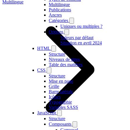
Multilingue
Multilingue
Publications
Ancres
Catégories
Uniques ou multiples ?
Options
Valeurs par défaut
Situation en avril 2024
HTML
Structure
Niveaux de titres
Table des matières
CSS
Structure
Mise en page
Grille
Barre latérale
Icônes
Typographie
Variables SASS
JavaScript
Structure
Composants
Carrousel