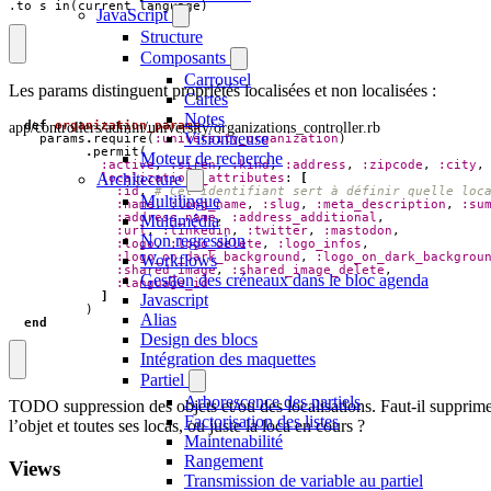
.to_s_in(current_language)
JavaScript
Structure
Composants
Carrousel
Les params distinguent propriétés localisées et non localisées :
Cartes
Notes
app/controllers/admin/university/organizations_controller.rb
def
organization_params
Visionneuse
params
.
require
(
:university_organization
)
.
permit
(
Moteur de recherche
:active
,
:siren
,
:kind
,
:address
,
:zipcode
,
:city
,
Architecture
localizations_attributes
:
[
:id
,
# Cet identifiant sert à définir quelle loc
Multilingue
:name
,
:long_name
,
:slug
,
:meta_description
,
:su
:address_name
,
:address_additional
,
Multimédia
:url
,
:linkedin
,
:twitter
,
:mastodon
,
Non regression
:logo
,
:logo_delete
,
:logo_infos
,
:logo_on_dark_background
,
:logo_on_dark_backgrou
Workflows
:shared_image
,
:shared_image_delete
,
Gestion des créneaux dans le bloc agenda
:language_id
]
Javascript
)
Alias
end
Design des blocs
Intégration des maquettes
Partiel
Arborescence des partiels
TODO suppression des objets et/ou des localisations. Faut-il supprim
Factorisation des listes
l’objet et toutes ses locas, ou juste la loca en cours ?
Maintenabilité
Rangement
Views
Transmission de variable au partiel