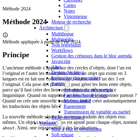
Cartes
Méthode 2024
Notes
Visionneuse
Méthode 2024
Moteur de recherche
Architecture
Multilingue
Multimédia
Méthode appliquée à partir de l’été 2024.
Non regression
Workflows
Principe
Gestion des créneaux dans le bloc agenda
Javascript
Alias
L’ancienne méthode s’appuie sur des cercles d’objets, dont l’un est
Design des blocs
l’original et l’autre les traductions. Ainsi, un objet qui existe en 3
Intégration des maquettes
langues est en fait une collection de 3 objets, dont l’un des 3 est
Partiel
l’original. Cela pose des problèmes pour gérer les liens entre objets,
parce qu’il faut créer des liens entre objets du même espace
Arborescence des partiels
linguistique. Quand on supprime un lien, faut-il le supprimer partout ?
Factorisation des listes
Quand on crée une nouvelle traduction, faut-il créer automatiquement
Maintenabilité
les traductions des objets liés ?
Rangement
Transmission de variable au partiel
La nouvelle méthode sépare les contenus traduits des objets eux-
Taille des images
mêmes. Un objet
est ajouté pour chaque objet, nomm
Localization
Versions
. Ainsi, une organisation a des localisations.
about
Mise à jour et versionning
Soft release