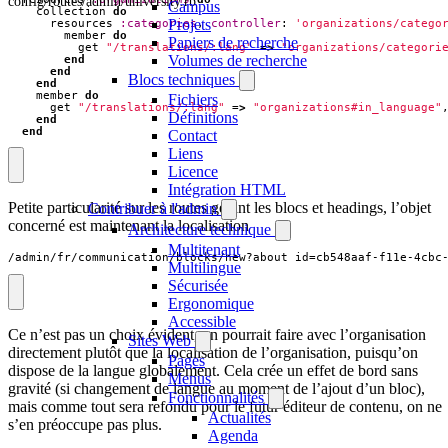
config/routes/admin/university.rb
Campus
collection
do
Projets
resources
:categories
,
controller
:
'organizations/catego
member
do
Papiers de recherche
get
"/translations/:lang"
=>
"organizations/categori
Volumes de recherche
end
end
Blocs techniques
end
member
do
Fichiers
get
"/translations/:lang"
=>
"organizations#in_language"
Définitions
end
end
Contact
Liens
Licence
Intégration HTML
Petite particularité sur les routes gérant les blocs et headings, l’objet
Contribuer à l'admin
concerné est maintenant la localisation
Architecture technique
Multitenant
/admin/fr/communication/blocks/new?about_id=cb548aaf-f11e-4cbc
Multilingue
Sécurisée
Ergonomique
Accessible
Ce n’est pas un choix évident, on pourrait faire avec l’organisation
Sites Web
directement plutôt que la localisation de l’organisation, puisqu’on
Pages
dispose de la langue globalement. Cela crée un effet de bord sans
Menus
gravité (si changement de langue au moment de l’ajout d’un bloc),
Fonctionnalités
mais comme tout sera refondu pour le futur éditeur de contenu, on ne
Actualités
s’en préoccupe pas plus.
Agenda