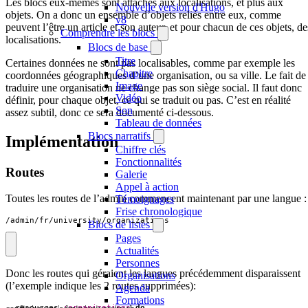
Les blocs eux-mêmes sont attachés aux localisations, et plus aux
Nouvelle version d'Hugo
objets. On a donc un ensemble d’objets reliés entre eux, comme
v8
peuvent l’être un article et son auteur, et pour chacun de ces objets, de
Comprendre les blocs
localisations.
Blocs de base
Titre
Certaines données ne sont pas localisables, comme par exemple les
Chapitre
coordonnées géographiques d’une organisation, ou sa ville. Le fait de
Image
traduire une organisation ne change pas son siège social. Il faut donc
Vidéo
définir, pour chaque objet, ce qui se traduit ou pas. C’est en réalité
Son
assez subtil, donc ce sera documenté ci-dessous.
Tableau de données
Blocs narratifs
Implémentation
Chiffre clés
Fonctionnalités
Routes
Galerie
Appel à action
Toutes les routes de l’admin commencent maintenant par une langue :
Témoignages
Frise chronologique
/admin/fr/university/organizations
Blocs de listes
Pages
Actualités
Personnes
Donc les routes qui géraient les langues précédemment disparaissent
Organisations
(l’exemple indique les 2 routes supprimées):
Agenda
Formations
resources
:organizations
do