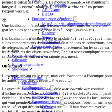
APIs
permet le calcul des chemins. Le module
est maintenant
Sluggable
API et corbeille
intégré dans
. Le module
permet
Permalinkable
WithGitFiles
API Osuny
l’export vers Git.
LHÉO
Documentation dépréciée
Mise à jour de l'algorithme de génération de
Une localisation n’a aucune référence directe. Toutes les références
clés
(par les blocs par exemple) sont liées à l’objet (
ici).
Person
Readme
Setup
Les localisations n’incluent PAS le module
, mê
AsIndirectObject
WYSIWYG
si des comportements sont communs. Ils n’ont pas de connexions, pas
Composants Vue
de références, ne sont pas sauvegardés directement (on les sauve via
Plus
les formulaires des objets eux-même) Et c’est assez compliqué comm
Règles de contribution
ça conceptuellement, on n’en rajoute pas, merci.
Glossaire
En cas de problème
Objet direct
Showcase ↗
L’exemple suivant est le
, mais cela fonctionne à l’identique pour
Post
Développer un site
les autres objets directs (
,
…).
Event
Project
Démarrer
Configurer le site
La question est de savoir si le module
continue
AsDirectObject
Logo et favicon
d’inclure en cascade les modules
et
. Il parait
WithGit
WithGitFiles
Recherche
évident qu’il n’y a plus de
car ce sont les localisations
WithGitFiles
Paramètres Hugo
qui vont prendre la main. Par contre c’est toujours l’objet lui-même qu
Défaut
est sauvé, et qui déclenche l’envoi sur Git. Il faut donc renlever le
Single
mais laisser le
.
WithGitFiles
WithGit