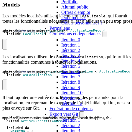
Portfolio
Models
Alumni public
Offres d'emploi
Les modèles localisés utilisent le concern
, qui fournit
Localizable
Documents ?
toutes les fonctionnalités nécessaires (il est d’ailleurs un peu trop gros)
Objets personnalisés ?
Permaliens
app/models/university/organization.rb
class
University
::
Organization
<
ApplicationRecord
Connexions et dépendances
include
Localizable
Itération 0
Itération 1
Itération 2
Itération 3
Les localisations utilisent le concern
, qui fournit les
AsLocalization
Itération 4
fonctionnalités communes à toutes les localisations.
Itération 5
Itération 6
app/models/university/organization/localization.rb
class
University
::
Organization
::
Localization
<
ApplicationReco
include
AsLocalization
Itération 7
Itération 8
Itération 9
Itération 10
Il faut rajouter une entrée dans le mapping des permalinks pour la
Itération 11
localisation, en reprenant le mapping de l’objet initial, qui lui, ne sera
Itération 12
plus envoyé sur Git.
Fédération de contenus
Export vers Git
app/models/communication/website/permalink/with_mapping.rb
module
Communication::Website::Permalink::WithMapping
Itération 1
extend
ActiveSupport
::
Concern
Itération 2
included
do
Itération 3
MAPPING
=
{