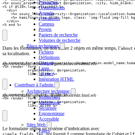
Personnes
<%= osuny_property_show_text @organization, :city, hide_blank: 
<% if @l10n.logo.attached? %>

Organisations
  <div>

Agenda
    <%= osuny_label University::Organization::Localization.huma
    <%= kamifusen_tag @l10n.logo, class: 'img-fluid img-fill bg
Formations
  </div>

Campus
<% end %>
Projets
Papiers de recherche
Volumes de recherche
Blocs techniques
Dans les formulaires, on doit traiter 2 objets en même temps, l’
about
Fichiers
sa localisation.
Définitions
Contact
app/views/admin/university/organizations/new.html.erb
<% content_for :title, University::Organization.model_name.huma
<%= render 'form', 

Liens
            organization: @organization, 

Licence
            l10n: @l10n %>
Intégration HTML
Contribuer à l'admin
Architecture technique
app/views/admin/university/organizations/edit.html.erb
<% content_for :title, @l10n %>

Multitenant
<%= render 'form', 

            organization: @organization, 

Multilingue
            l10n: @l10n %>
Sécurisée
Ergonomique
Accessible
Sites Web
Le formulaire utilise un système d’imbrication avec
Pages
, qui fournit
comme formulaire de l’objet et
simple_fields_for
f
lf