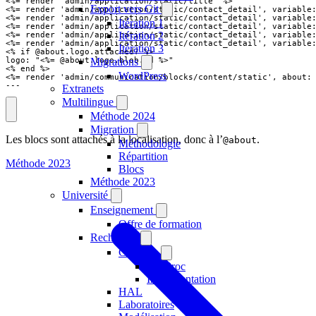
<%= render 'admin/application/static/title' %>

Export vers Git
<%= render 'admin/application/static/contact_detail', variable:
<%= render 'admin/application/static/contact_detail', variable:
Itération 1
<%= render 'admin/application/static/contact_detail', variable:
Itération 2
<%= render 'admin/application/static/contact_detail', variable:
<%= render 'admin/application/static/contact_detail', variable:
Itération 3
<% if @about.logo.attached? %>

logo: "<%= @about.logo.blob.id %>"

Migrations
<% end %>

WordPress
<%= render 'admin/communication/blocks/content/static', about: 
---
Extranets
Multilingue
Méthode 2024
Migration
Les blocs sont attachés à la localisation, donc à l’
.
@about
Méthodologie
Répartition
Méthode 2023
Blocs
Méthode 2023
Université
Enseignement
Offre de formation
Recherche
Citations
CiteProc
Implémentation
HAL
Laboratoires