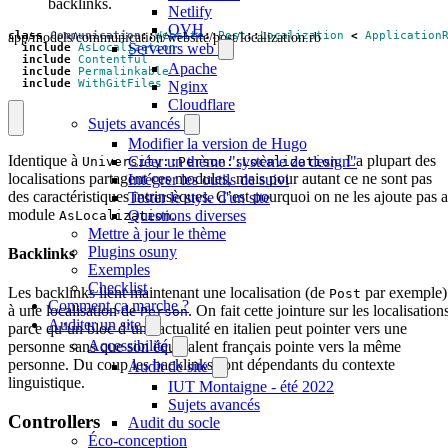
backlinks.
Netlify
OVH
app/models/communication/website/post/localization.rb
class
Communication
::
Website
::
Post
::
Localization
<
Application
Serveurs web
include
AsLocalization
include
Contentful
Apache
include
Permalinkable
include
WithGitFiles
Nginx
Cloudflare
Sujets avancés
Modifier la version de Hugo
Identique à
. La plupart des
Créer un thème "système de design"
University::Person::Localization
localisations partagent ces modules, mais pour autant ce ne sont pas
Intégrer les outils de suivi
des caractéristiques intrinsèques. C’est pourquoi on ne les ajoute pas 
Tester le style d'un site
module
.
Questions diverses
AsLocalization
Mettre à jour le thème
Plugins osuny
Backlinks
Exemples
Checklist
Les backlinks lient maintenant une localisation (de
par exemple)
Post
Comment ça marche ?
à une localisation de
. On fait cette jointure sur les localisation
Person
Auditer un site
parce qu’un bloc d’une actualité en italien peut pointer vers une
Accessibilité
personne sans que son équivalent français pointe vers la même
personne. Du coup les backlinks sont dépendants du contexte
Audit de site
linguistique.
IUT Montaigne - été 2022
Sujets avancés
Controllers
Audit du socle
Éco-conception