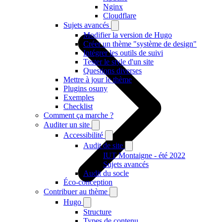
Nginx
Cloudflare
Sujets avancés
Modifier la version de Hugo
Créer un thème "système de design"
Intégrer les outils de suivi
Tester le style d'un site
Questions diverses
Mettre à jour le thème
Plugins osuny
Exemples
Checklist
Comment ça marche ?
Auditer un site
Accessibilité
Audit de site
IUT Montaigne - été 2022
Sujets avancés
Audit du socle
Éco-conception
Contribuer au thème
Hugo
Structure
Types de contenu