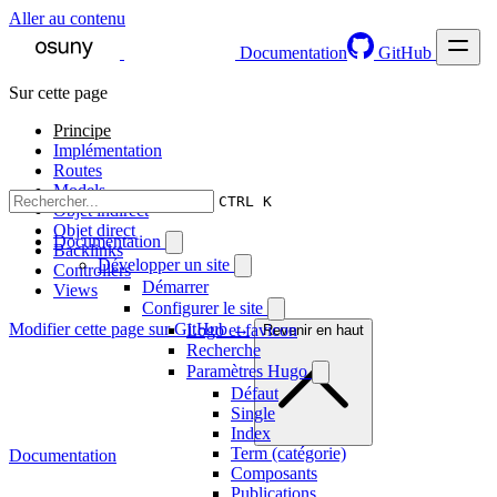
Aller au contenu
Documentation
GitHub
Sur cette page
Principe
Implémentation
Routes
Models
CTRL K
Objet indirect
Objet direct
Documentation
Backlinks
Développer un site
Controllers
Démarrer
Views
Configurer le site
Modifier cette page sur GitHub →
Logo et favicon
Revenir en haut
Recherche
Paramètres Hugo
Défaut
Single
Index
Term (catégorie)
Documentation
Composants
Publications