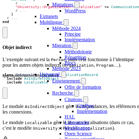
# ...
Migrations
"University::Organization::Localization"
=>
Communicatio
WordPress
# ...
}
Extranets
# ...
Multilingue
end
Méthode 2024
Principe
Implémentation
Migration
Objet indirect
Méthodologie
Répartition
L’exemple suivant est la
, mais cela fonctionne à l’identique
Person
Blocs
pour les autres objets indirects (
,
…).
Organization
Program
Méthode 2023
Université
app/models/university/person.rb
class
University
::
Person
<
ApplicationRecord
include
AsIndirectObject
Enseignement
include
Localizable
Offre de formation
Recherche
Citations
CiteProc
Le module
gère les dépendances, les références e
AsIndirectObject
Implémentation
les connexions.
HAL
Le module
gère le lien aux localisations (dans ce cas,
Laboratoires
Localizable
c’est le modèle
).
Modélisation
University::Person::Localization
Open Science