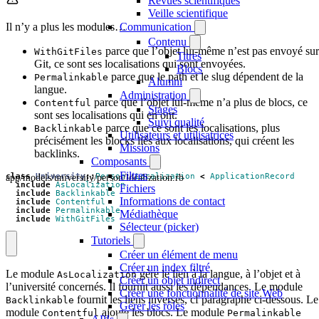
Revues scientifiques
Veille scientifique
Communication
Il n’y a plus les modules…
Contenu
parce que l’objet lui-même n’est pas envoyé sur
WithGitFiles
Titres
Git, ce sont ses localisations qui sont envoyées.
Blocs
parce que le path et le slug dépendent de la
Permalinkable
Alumni
langue.
Administration
parce que l’objet lui-même n’a plus de blocs, ce
Contentful
Stages
sont ses localisations qui en ont.
Suivi qualité
parce que ce sont les localisations, plus
Backlinkable
Utilisateurs et utilisatrices
précisément les blocks liés aux localisations, qui créent les
Missions
backlinks.
Composants
Filtres
app/models/university/person/localization.rb
class
University
::
Person
::
Localization
<
ApplicationRecord
include
AsLocalization
Fichiers
include
Backlinkable
Informations de contact
include
Contentful
include
Permalinkable
Médiathèque
include
WithGitFiles
Sélecteur (picker)
Tutoriels
Créer un élément de menu
Créer un index filtré
Le module
gère le lien à la langue, à l’objet et à
AsLocalization
Créer un objet indirect
l’université concernés. Il fournit aussi les dépendances. Le module
Créer une fonctionnalité de site Web
fournit les liens inverses, cf paragraphe ci-dessous. Le
Backlinkable
Gérer les rôles
module
ajoute les blocs. Le module
Contentful
Permalinkable