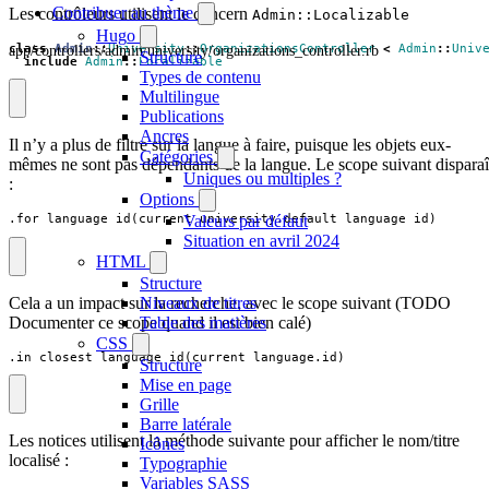
Contribuer au thème
Les contrôleurs utilisent le concern
Admin::Localizable
Hugo
app/controllers/admin/university/organizations_controller.rb
class
Admin
::
University
::
OrganizationsController
<
Admin
::
Univ
Structure
include
Admin
::
Localizable
Types de contenu
Multilingue
Publications
Ancres
Il n’y a plus de filtre sur la langue à faire, puisque les objets eux-
Catégories
mêmes ne sont pas dépendants de la langue. Le scope suivant disparaî
Uniques ou multiples ?
:
Options
Valeurs par défaut
.for_language_id(current_university.default_language_id)
Situation en avril 2024
HTML
Structure
Cela a un impact sur la recherche, avec le scope suivant (TODO
Niveaux de titres
Documenter ce scope quand il est bien calé)
Table des matières
CSS
.in_closest_language_id(current_language.id)
Structure
Mise en page
Grille
Barre latérale
Les notices utilisent la méthode suivante pour afficher le nom/titre
Icônes
localisé :
Typographie
Variables SASS