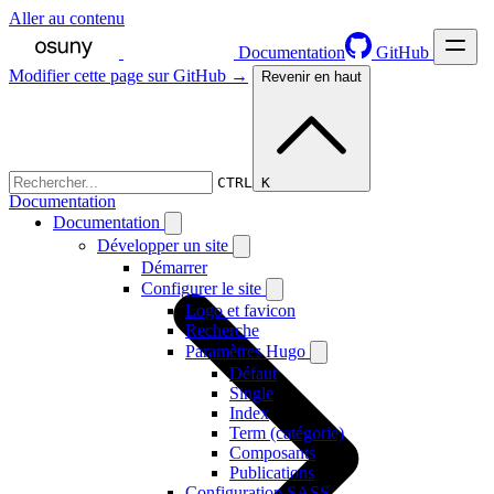
Aller au contenu
Documentation
GitHub
Modifier cette page sur GitHub →
Revenir en haut
CTRL K
Documentation
Documentation
Développer un site
Démarrer
Configurer le site
Logo et favicon
Recherche
Paramètres Hugo
Défaut
Single
Index
Term (catégorie)
Composants
Publications
Configuration SASS