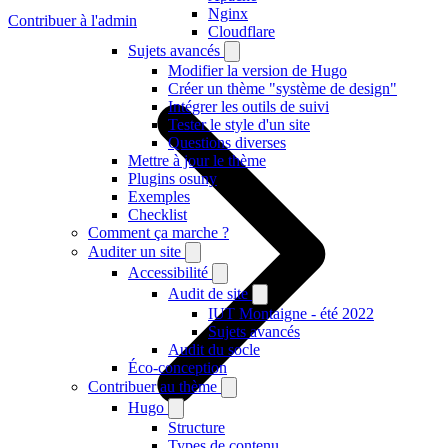
Nginx
Contribuer à l'admin
Cloudflare
Sujets avancés
Modifier la version de Hugo
Créer un thème "système de design"
Intégrer les outils de suivi
Tester le style d'un site
Questions diverses
Mettre à jour le thème
Plugins osuny
Exemples
Checklist
Comment ça marche ?
Auditer un site
Accessibilité
Audit de site
IUT Montaigne - été 2022
Sujets avancés
Audit du socle
Éco-conception
Contribuer au thème
Hugo
Structure
Types de contenu