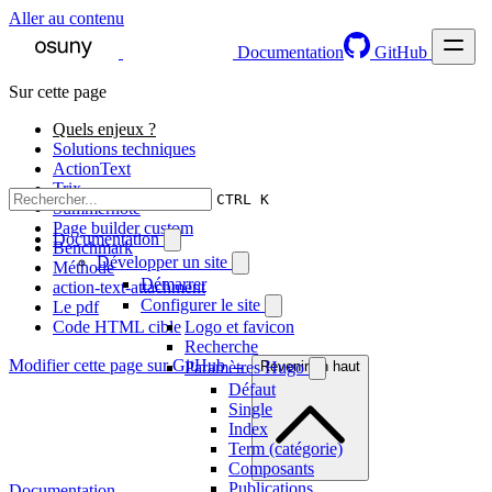
Aller au contenu
Documentation
GitHub
Sur cette page
Quels enjeux ?
Solutions techniques
ActionText
Trix
CTRL K
Summernote
Page builder custom
Documentation
Benchmark
Développer un site
Méthode
Démarrer
action-text-attachment
Configurer le site
Le pdf
Code HTML cible
Logo et favicon
Recherche
Modifier cette page sur GitHub →
Paramètres Hugo
Revenir en haut
Défaut
Single
Index
Term (catégorie)
Composants
Publications
Documentation