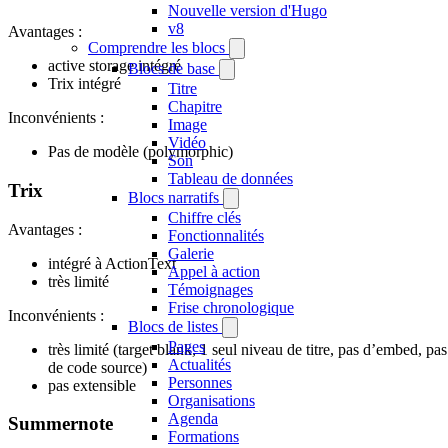
Nouvelle version d'Hugo
v8
Avantages :
Comprendre les blocs
active storage intégré
Blocs de base
Trix intégré
Titre
Chapitre
Inconvénients :
Image
Vidéo
Pas de modèle (polymorphic)
Son
Tableau de données
Trix
Blocs narratifs
Chiffre clés
Avantages :
Fonctionnalités
Galerie
intégré à ActionText
Appel à action
très limité
Témoignages
Frise chronologique
Inconvénients :
Blocs de listes
Pages
très limité (target blank, 1 seul niveau de titre, pas d’embed, pas
Actualités
de code source)
Personnes
pas extensible
Organisations
Agenda
Summernote
Formations