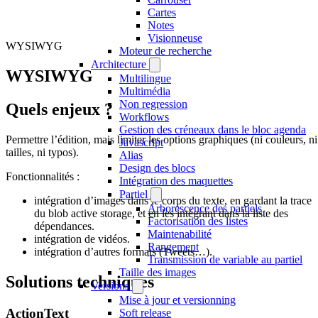
Cartes
Notes
Visionneuse
WYSIWYG
Moteur de recherche
Architecture
WYSIWYG
Multilingue
Multimédia
Non regression
Quels enjeux ?
Workflows
Gestion des créneaux dans le bloc agenda
Permettre l’édition, mais limiter les options graphiques (ni couleurs, ni
Javascript
tailles, ni typos).
Alias
Design des blocs
Fonctionnalités :
Intégration des maquettes
Partiel
intégration d’images dans le corps du texte, en gardant la trace
Arborescence des partiels
du blob active storage, et en les intégrant dans la liste des
Factorisation des listes
dépendances.
Maintenabilité
intégration de vidéos.
Rangement
intégration d’autres formats (Tweets…).
Transmission de variable au partiel
Taille des images
Solutions techniques
Versions
Mise à jour et versionning
ActionText
Soft release