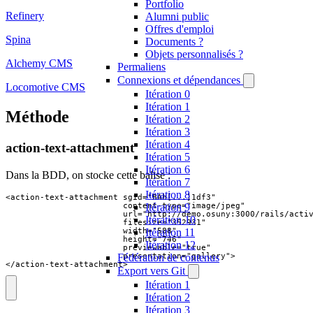
Portfolio
Refinery
Alumni public
Offres d'emploi
Spina
Documents ?
Objets personnalisés ?
Alchemy CMS
Permaliens
Connexions et dépendances
Locomotive CMS
Itération 0
Itération 1
Méthode
Itération 2
Itération 3
Itération 4
action-text-attachment
Itération 5
Itération 6
Dans la BDD, on stocke cette balise :
Itération 7
Itération 8
<action-text-attachment sgid="BAh[...]1df3"

                        content-type="image/jpeg"

Itération 9
                        url="http://demo.osuny:3000/rails/activ
Itération 10
                        filesize="352931"

                        width="588"

Itération 11
                        height="746"

Itération 12
                        previewable="true"

                        presentation="gallery">

Fédération de contenus
</action-text-attachment>
Export vers Git
Itération 1
Itération 2
Itération 3