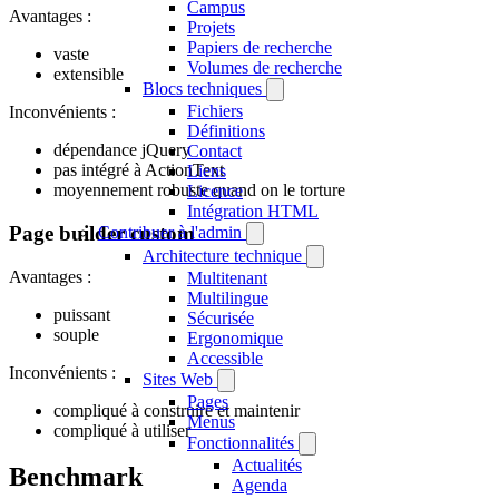
Campus
Avantages :
Projets
Papiers de recherche
vaste
Volumes de recherche
extensible
Blocs techniques
Fichiers
Inconvénients :
Définitions
dépendance jQuery
Contact
pas intégré à ActionText
Liens
moyennement robuste quand on le torture
Licence
Intégration HTML
Page builder custom
Contribuer à l'admin
Architecture technique
Avantages :
Multitenant
Multilingue
puissant
Sécurisée
souple
Ergonomique
Accessible
Inconvénients :
Sites Web
Pages
compliqué à construire et maintenir
Menus
compliqué à utiliser
Fonctionnalités
Actualités
Benchmark
Agenda