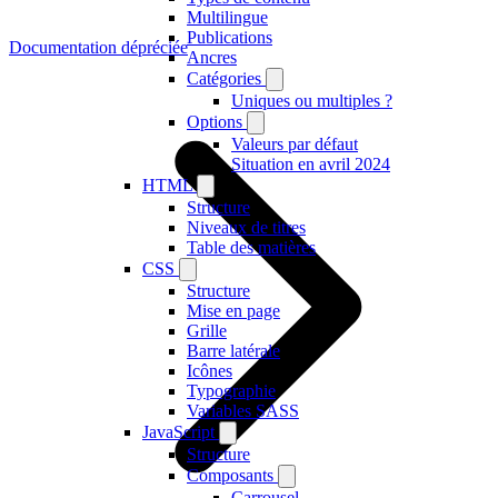
Multilingue
Publications
Documentation dépréciée
Ancres
Catégories
Uniques ou multiples ?
Options
Valeurs par défaut
Situation en avril 2024
HTML
Structure
Niveaux de titres
Table des matières
CSS
Structure
Mise en page
Grille
Barre latérale
Icônes
Typographie
Variables SASS
JavaScript
Structure
Composants
Carrousel