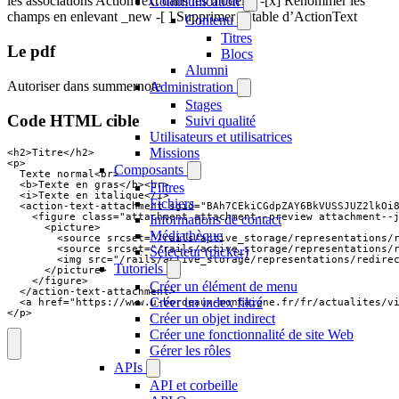
les associations ActionText dans les modèles -[x] Renommer les
Communication
champs en enlevant _new -[ ] Supprimer la table d’ActionText
Contenu
Titres
Le pdf
Blocs
Alumni
Autoriser dans summernote
Administration
Stages
Code HTML cible
Suivi qualité
Utilisateurs et utilisatrices
Missions
<h2>Titre</h2>

<p>

Composants
  Texte normal<br>

  <b>Texte en gras</b><br>

Filtres
  <i>Texte en italique</i>

Fichiers
  <action-text-attachment sgid="BAh7CEkiCGdpZAY6BkVUSSJUZ2lkOi
    <figure class="attachment attachment--preview attachment--j
Informations de contact
      <picture>

Médiathèque
        <source srcset="/rails/active_storage/representations/r
        <source srcset="/rails/active_storage/representations/
Sélecteur (picker)
        <img src="/rails/active_storage/representations/redirec
Tutoriels
      </picture>

    </figure>

Créer un élément de menu
  </action-text-attachment>

Créer un index filtré
  <a href="https://www.u-bordeaux-montaigne.fr/fr/actualites/vi
</p>
Créer un objet indirect
Créer une fonctionnalité de site Web
Gérer les rôles
APIs
API et corbeille