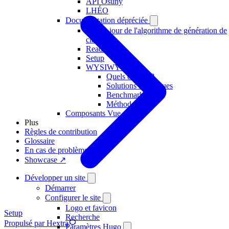
API Osuny
LHÉO
Documentation dépréciée
Mise à jour de l'algorithme de génération de
clés
Readme
Setup
WYSIWYG
Quels enjeux ?
Solutions techniques
Benchmark
Méthode
Composants Vue
Plus
Règles de contribution
Glossaire
En cas de problème
Showcase ↗
Développer un site
Démarrer
Configurer le site
Logo et favicon
Setup
Recherche
Propulsé par Hextra
Paramètres Hugo