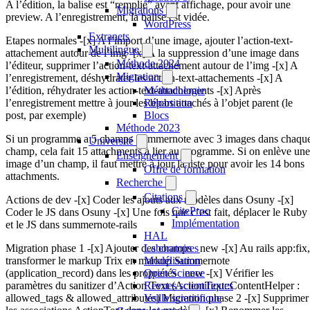
A l’édition, la balise est “remplie” avant affichage, pour avoir une
Migrations
preview. A l’enregistrement, la balise est vidée.
WordPress
Extranets
Etapes normales -[x] A l’import d’une image, ajouter l’action-text-
Multilingue
attachement autour de l’img -[x] A la suppression d’une image dans
Méthode 2024
l’éditeur, supprimer l’action-text-attachement autour de l’img -[x] A
Migration
l’enregistrement, déshydrater les action-text-attachements -[x] A
Méthodologie
l’édition, réhydrater les action-text-attachements -[x] Après
Répartition
l’enregistrement mettre à jour les blobs attachés à l’objet parent (le
Blocs
post, par exemple)
Méthode 2023
Si un programme a 5 champs Summernote avec 3 images dans chaqu
Université
champ, cela fait 15 attachments à lier au programme. Si on enlève une
Enseignement
image d’un champ, il faut mettre à jour la liste pour avoir les 14 bons
Offre de formation
attachments.
Recherche
Citations
Actions de dev -[x] Coder les ajouts aux modèles dans Osuny -[x]
CiteProc
Coder le JS dans Osuny -[x] Une fois que c’est fait, déplacer le Ruby
Implémentation
et le JS dans summernote-rails
HAL
Laboratoires
Migration phase 1 -[x] Ajouter des champs _new -[x] Au rails app:fix,
Modélisation
transformer le markup Trix en markup Summernote
Open Science
(application_record) dans les propriétés _new -[x] Vérifier les
Revues scientifiques
paramètres du sanitizer d’Action Text (ActionText::ContentHelper :
Veille scientifique
allowed_tags & allowed_attributes) Migration phase 2 -[x] Supprimer