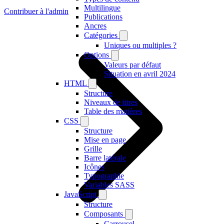
Multilingue
Contribuer à l'admin
Publications
Ancres
Catégories
Uniques ou multiples ?
Options
Valeurs par défaut
Situation en avril 2024
HTML
Structure
Niveaux de titres
Table des matières
CSS
Structure
Mise en page
Grille
Barre latérale
Icônes
Typographie
Variables SASS
JavaScript
Structure
Composants
Carrousel