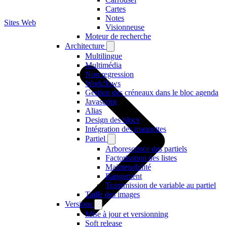
Cartes
Notes
Sites Web
Visionneuse
Moteur de recherche
Architecture
Multilingue
Multimédia
Non regression
Workflows
Gestion des créneaux dans le bloc agenda
Javascript
Alias
Design des blocs
Intégration des maquettes
Partiel
Arborescence des partiels
Factorisation des listes
Maintenabilité
Rangement
Transmission de variable au partiel
Taille des images
Versions
Mise à jour et versionning
Soft release