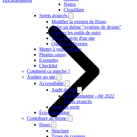
Documentation
Nginx
Cloudflare
Sujets avancés
Modifier la version de Hugo
Créer un thème "système de design"
Intégrer les outils de suivi
Tester le style d'un site
Questions diverses
Mettre à jour le thème
Plugins osuny
Exemples
Checklist
Comment ça marche ?
Auditer un site
Accessibilité
Audit de site
IUT Montaigne - été 2022
Sujets avancés
Audit du socle
Éco-conception
Contribuer au thème
Hugo
Structure
Types de contenu