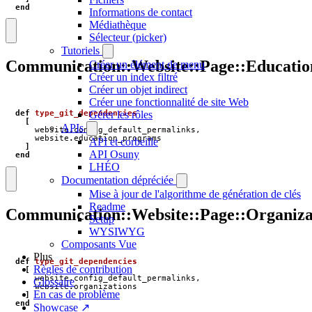
end
Informations de contact
Médiathèque
Sélecteur (picker)
Tutoriels
Communication::Website::Page::Educati
Créer un élément de menu
Créer un index filtré
Créer un objet indirect
Créer une fonctionnalité de site Web
Gérer les rôles
def
type_git_dependencies
[
APIs
website
.
config_default_permalinks
,
website
.
education_programs
API et corbeille
]
API Osuny
end
LHÉO
Documentation dépréciée
Mise à jour de l'algorithme de génération de clés
Readme
Communication::Website::Page::Organiza
Setup
WYSIWYG
Composants Vue
Plus
def
type_git_dependencies
Règles de contribution
[
website
.
config_default_permalinks
,
Glossaire
website
.
organizations
En cas de problème
]
end
Showcase ↗