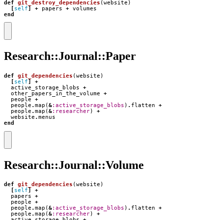
def
git_destroy_dependencies
(
website
)
[
self
]
+
papers
+
volumes
end
Research::Journal::Paper
def
git_dependencies
(
website
)
[
self
]
+
active_storage_blobs
+
other_papers_in_the_volume
+
people
+
people
.
map
(
&
:active_storage_blobs
)
.
flatten
+
people
.
map
(
&
:researcher
)
+
website
.
menus
end
Research::Journal::Volume
def
git_dependencies
(
website
)
[
self
]
+
papers
+
people
+
people
.
map
(
&
:active_storage_blobs
)
.
flatten
+
people
.
map
(
&
:researcher
)
+
active_storage_blobs
+