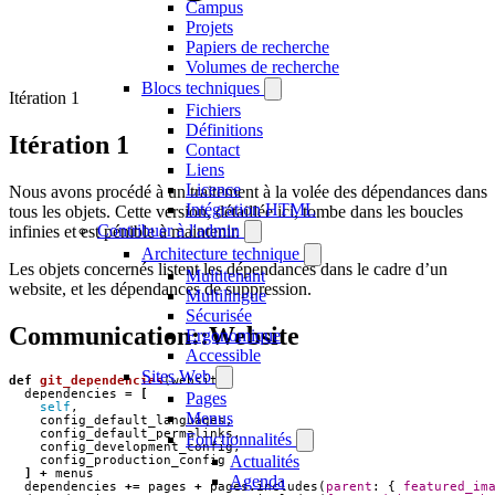
Campus
Projets
Papiers de recherche
Volumes de recherche
Blocs techniques
Itération 1
Fichiers
Définitions
Itération 1
Contact
Liens
Licence
Nous avons procédé à un traitement à la volée des dépendances dans
Intégration HTML
tous les objets. Cette version, détaillée ici, tombe dans les boucles
Contribuer à l'admin
infinies et est pénible à maintenir.
Architecture technique
Les objets concernés listent les dépendances dans le cadre d’un
Multitenant
website, et les dépendances de suppression.
Multilingue
Sécurisée
Communication::Website
Ergonomique
Accessible
Sites Web
def
git_dependencies
(
website
)
dependencies
=
[
Pages
self
,
Menus
config_default_languages
,
config_default_permalinks
,
Fonctionnalités
config_development_config
,
Actualités
config_production_config
]
+
menus
Agenda
dependencies
+=
pages
+
pages
.
includes
(
parent
:
{
featured_im