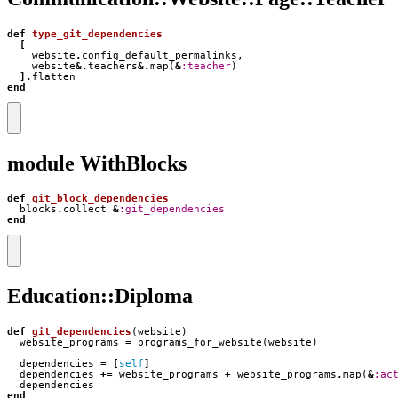
def
type_git_dependencies
[
website
.
config_default_permalinks
,
website
&.
teachers
&.
map
(
&
:teacher
)
].
flatten
end
module WithBlocks
def
git_block_dependencies
blocks
.
collect
&
:git_dependencies
end
Education::Diploma
def
git_dependencies
(
website
)
website_programs
=
programs_for_website
(
website
)
dependencies
=
[
self
]
dependencies
+=
website_programs
+
website_programs
.
map
(
&
:ac
dependencies
end