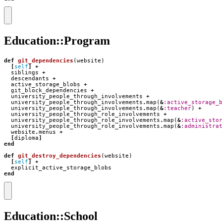
Education::Program
def
git_dependencies
(
website
)
[
self
]
+
siblings
+
descendants
+
active_storage_blobs
+
git_block_dependencies
+
university_people_through_involvements
+
university_people_through_involvements
.
map
(
&
:active_storage_
university_people_through_involvements
.
map
(
&
:teacher
)
+
university_people_through_role_involvements
+
university_people_through_role_involvements
.
map
(
&
:active_sto
university_people_through_role_involvements
.
map
(
&
:administra
website
.
menus
+
[
diploma
]
end
def
git_destroy_dependencies
(
website
)
[
self
]
+
explicit_active_storage_blobs
end
Education::School