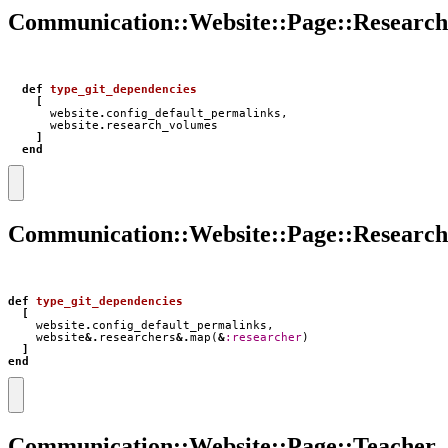
Communication::Website::Page::Researc
def
type_git_dependencies
[
website
.
config_default_permalinks
,
website
.
research_volumes
]
end
Communication::Website::Page::Research
def
type_git_dependencies
[
website
.
config_default_permalinks
,
website
&.
researchers
&.
map
(
&
:researcher
)
]
end
Communication::Website::Page::Teacher