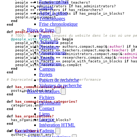
Fonctionnalités
people
+=
teachers
if
has_teachers?
people
+=
administrators
if
has_administrators?
Galerie
people
+=
researchers
if
has_researchers?
Appel à action
people
+=
people_in_blocks
if
has_people_in_blocks?
people
.
uniq
.
compact
Témoignages
end
Frise chronologique
end
Blocs de listes
def
people_with_facets
Pages
# TODO: Scoper aux langues du website dans le cas où une p
@people_with_facets
||=
begin
Actualités
people_with_facets
=
people
Personnes
people_with_facets
+=
authors
.
compact
.
map
(
&
:author
)
if
h
people_with_facets
+=
teachers
.
compact
.
map
(
&
:teacher
)
if
Organisations
people_with_facets
+=
administrators
.
compact
.
map
(
&
:admin
Agenda
people_with_facets
+=
researchers
.
compact
.
map
(
&
:research
people_with_facets
+=
people_with_facets_in_blocks
if
ha
Formations
people_with_facets
.
uniq
.
compact
Campus
end
end
Projets
Papiers de recherche
# Deprecated, needs refactor for performance
Volumes de recherche
def
has_communication_posts?
posts
.
published
.
any?
Blocs techniques
end
Fichiers
def
has_communication_categories?
Définitions
categories
.
any?
Contact
end
Liens
def
has_organizations?
Licence
has_organizations_in_blocks?
end
Intégration HTML
Contribuer à l'admin
def
has_authors?
authors
.
compact
.
any?