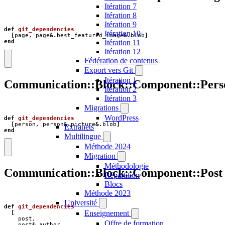
Itération 7
Itération 8
Itération 9
def
git_dependencies
Itération 10
[
page
,
page
&.
best_featured_image
&.
blob
]
Itération 11
end
Itération 12
Fédération de contenus
Export vers Git
Itération 1
Communication::Block::Component::Pers
Itération 2
Itération 3
Migrations
WordPress
def
git_dependencies
[
person
,
person
&.
picture
&.
blob
]
Extranets
end
Multilingue
Méthode 2024
Migration
Méthodologie
Communication::Block::Component::Post
Répartition
Blocs
Méthode 2023
Université
def
git_dependencies
Enseignement
[
post
,
Offre de formation
post
&.
author
,