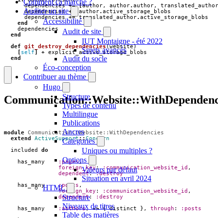
Comment ça marche ?
dependencies
+=
[
author
,
author
.
author
,
translated_autho
Auditer un site
dependencies
+=
author
.
active_storage_blobs
dependencies
+=
translated_author
.
active_storage_blobs
Accessibilité
end
dependencies
Audit de site
end
IUT Montaigne - été 2022
def
git_destroy_dependencies
(
website
)
Sujets avancés
[
self
]
+
explicit_active_storage_blobs
Audit du socle
end
Éco-conception
Contribuer au thème
Hugo
Structure
Communication::Website::WithDependenc
Types de contenu
Multilingue
Publications
Ancres
module
Communication::Website::WithDependencies
extend
ActiveSupport
::
Concern
Catégories
Uniques ou multiples ?
included
do
Options
has_many
:pages
,
foreign_key
:
:communication_website_id
,
Valeurs par défaut
dependent
:
:destroy
Situation en avril 2024
has_many
:posts
,
HTML
foreign_key
:
:communication_website_id
,
Structure
dependent
:
:destroy
Niveaux de titres
has_many
:authors
,
->
{
distinct
},
through
:
:posts
Table des matières