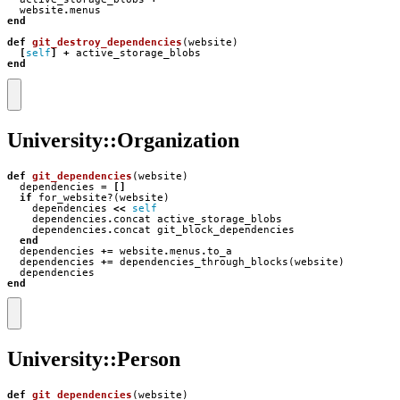
website
.
menus
end
def
git_destroy_dependencies
(
website
)
[
self
]
+
active_storage_blobs
end
University::Organization
def
git_dependencies
(
website
)
dependencies
=
[]
if
for_website?
(
website
)
dependencies
<<
self
dependencies
.
concat
active_storage_blobs
dependencies
.
concat
git_block_dependencies
end
dependencies
+=
website
.
menus
.
to_a
dependencies
+=
dependencies_through_blocks
(
website
)
dependencies
end
University::Person
def
git_dependencies
(
website
)