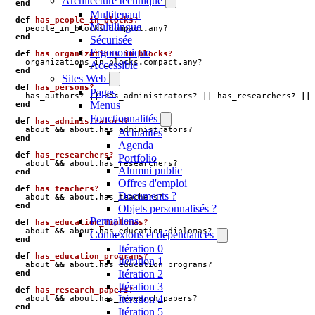
Architecture technique
end
Multitenant
def
has_people_in_blocks?
Multilingue
people_in_blocks
.
compact
.
any?
end
Sécurisée
Ergonomique
def
has_organizations_in_blocks?
organizations_in_blocks
.
compact
.
any?
Accessible
end
Sites Web
def
has_persons?
Pages
has_authors?
||
has_administrators?
||
has_researchers?
||
Menus
end
Fonctionnalités
def
has_administrators?
about
&&
about
.
has_administrators?
Actualités
end
Agenda
def
has_researchers?
Portfolio
about
&&
about
.
has_researchers?
Alumni public
end
Offres d'emploi
def
has_teachers?
Documents ?
about
&&
about
.
has_teachers?
end
Objets personnalisés ?
Permaliens
def
has_education_diplomas?
about
&&
about
.
has_education_diplomas?
Connexions et dépendances
end
Itération 0
def
has_education_programs?
Itération 1
about
&&
about
.
has_education_programs?
Itération 2
end
Itération 3
def
has_research_papers?
Itération 4
about
&&
about
.
has_research_papers?
end
Itération 5