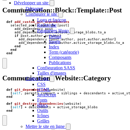
Développer un site
Démarrer
Communication::Block::Template::Post
Configurer le site
Logo et favicon
def
add_custom_git_dependencies
Recherche
selected_posts
.
each
do
|
post
|
add_dependency
post
Paramètres Hugo
add_dependency
post
.
active_storage_blobs
.
to_a
Défaut
if
post
.
author
.
present?
add_dependency
[
post
.
author
,
post
.
author
.
author
]
Single
add_dependency
post
.
author
.
active_storage_blobs
.
to_a
Index
end
end
Term (catégorie)
end
Composants
Publications
Configuration SASS
Tailles d'images
Communication::Website::Category
Coder le site
CSS
HTML
def
git_dependencies
(
website
)
[
self
,
parent
].
compact
+
siblings
+
descendants
+
active_s
JavaScript
end
Fonts
def
git_destroy_dependencies
(
website
)
Blocs
[
self
]
+
descendants
+
active_storage_blobs
Outils
end
Icônes
Grilles
Mettre le site en ligne