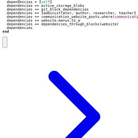
dependencies
=
[
self
]
dependencies
+=
active_storage_blobs
dependencies
+=
git_block_dependencies
dependencies
+=
[
administrator
,
author
,
researcher
,
teacher
]
dependencies
+=
communication_website_posts
.
where
(
communicat
dependencies
+=
website
.
menus
.
to_a
dependencies
+=
dependencies_through_blocks
(
website
)
dependencies
end