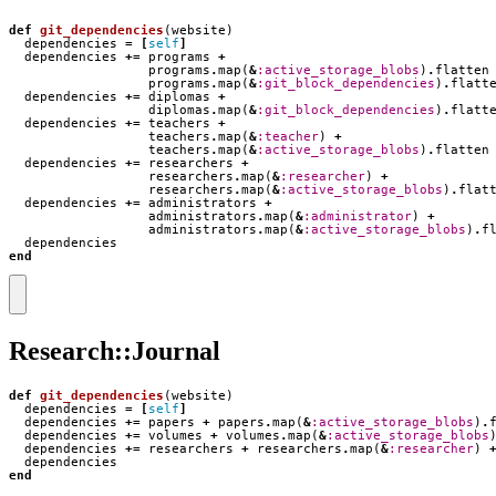
def
git_dependencies
(
website
)
dependencies
=
[
self
]
dependencies
+=
programs
+
programs
.
map
(
&
:active_storage_blobs
)
.
flatten
programs
.
map
(
&
:git_block_dependencies
)
.
flatt
dependencies
+=
diplomas
+
diplomas
.
map
(
&
:git_block_dependencies
)
.
flatt
dependencies
+=
teachers
+
teachers
.
map
(
&
:teacher
)
+
teachers
.
map
(
&
:active_storage_blobs
)
.
flatten
dependencies
+=
researchers
+
researchers
.
map
(
&
:researcher
)
+
researchers
.
map
(
&
:active_storage_blobs
)
.
flat
dependencies
+=
administrators
+
administrators
.
map
(
&
:administrator
)
+
administrators
.
map
(
&
:active_storage_blobs
)
.
f
dependencies
end
Research::Journal
def
git_dependencies
(
website
)
dependencies
=
[
self
]
dependencies
+=
papers
+
papers
.
map
(
&
:active_storage_blobs
)
.
dependencies
+=
volumes
+
volumes
.
map
(
&
:active_storage_blobs
dependencies
+=
researchers
+
researchers
.
map
(
&
:researcher
)
dependencies
end