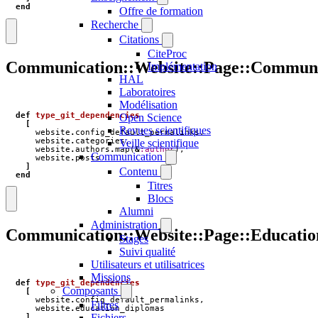
end
Offre de formation
Recherche
Citations
CiteProc
Communication::Website::Page::Communi
Implémentation
HAL
Laboratoires
Modélisation
def
type_git_dependencies
Open Science
[
Revues scientifiques
website
.
config_default_permalinks
,
website
.
categories
,
Veille scientifique
website
.
authors
.
map
(
&
:author
),
Communication
website
.
posts
]
Contenu
end
Titres
Blocs
Alumni
Administration
Communication::Website::Page::Educati
Stages
Suivi qualité
Utilisateurs et utilisatrices
Missions
def
type_git_dependencies
Composants
[
website
.
config_default_permalinks
,
Filtres
website
.
education_diplomas
Fichiers
]