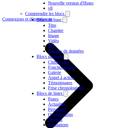
Nouvelle version d'Hugo
v8
Comprendre les blocs
Connexions et dépendances
Blocs de base
Titre
Chapitre
Image
Vidéo
Son
Tableau de données
Blocs narratifs
Chiffre clés
Fonctionnalités
Galerie
Appel à action
Témoignages
Frise chronologique
Blocs de listes
Pages
Actualités
Personnes
Organisations
Agenda
Formations