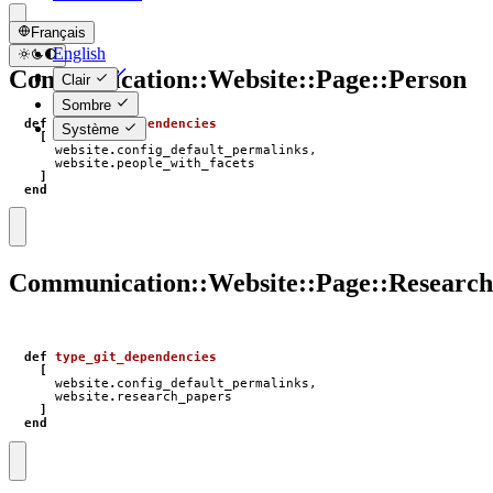
Français
English
Communication::Website::Page::Person
Français
Clair
Sombre
def
type_git_dependencies
Système
[
website
.
config_default_permalinks
,
website
.
people_with_facets
]
end
Communication::Website::Page::Researc
def
type_git_dependencies
[
website
.
config_default_permalinks
,
website
.
research_papers
]
end