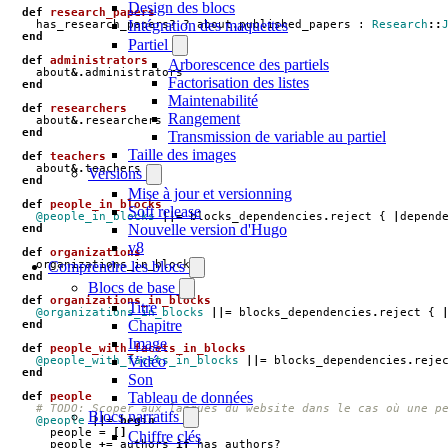
Design des blocs
def
research_papers
Intégration des maquettes
has_research_papers?
?
about
.
published_papers
:
Research
::
end
Partiel
def
administrators
Arborescence des partiels
about
&.
administrators
Factorisation des listes
end
Maintenabilité
def
researchers
Rangement
about
&.
researchers
end
Transmission de variable au partiel
Taille des images
def
teachers
about
&.
teachers
Versions
end
Mise à jour et versionning
def
people_in_blocks
Soft release
@people_in_blocks
||=
blocks_dependencies
.
reject
{
|
depend
Nouvelle version d'Hugo
end
v8
def
organizations
organizations_in_blocks
Comprendre les blocs
end
Blocs de base
def
organizations_in_blocks
Titre
@organizations_in_blocks
||=
blocks_dependencies
.
reject
{
Chapitre
end
Image
def
people_with_facets_in_blocks
Vidéo
@people_with_facets_in_blocks
||=
blocks_dependencies
.
reje
end
Son
Tableau de données
def
people
# TODO: Scoper aux langues du website dans le cas où une p
Blocs narratifs
@people
||=
begin
people
=
[]
Chiffre clés
people
+=
authors
if
has_authors?