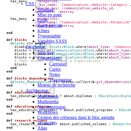
has_many
:categories
,
CSS
class_name
:
'Communication::Website::Category'
foreign_key
:
:communication_website_id
,
Structure
dependent
:
:destroy
Mise en page
has_many
:permalinks
,
Grille
class_name
:
"Communication::Website::Permalink
Barre latérale
dependent
:
:destroy
Icônes
end
Typographie
def
blocks
Variables SASS
@blocks
||=
begin
JavaScript
blocks
=
Communication
::
Block
.
where
(
about_type
:
'Communi
blocks
=
blocks
.
or
(
Communication
::
Block
.
where
(
about_type
Structure
blocks
=
blocks
.
or
(
Communication
::
Block
.
where
(
about_type
blocks
=
blocks
.
or
(
Communication
::
Block
.
where
(
about_type
Composants
# TODO: Blocks from People & Organizations ?
Carrousel
blocks
end
Cartes
end
Notes
def
blocks_dependencies
Visionneuse
@blocks_dependencies
||=
blocks
.
collect
(
&
:git_dependencies
Moteur de recherche
end
Architecture
def
education_diplomas
Multilingue
has_education_diplomas?
?
about
.
diplomas
:
Education
::
Dipl
end
Multimédia
Non regression
def
education_programs
has_education_programs?
?
about
.
published_programs
:
Educa
Workflows
end
Gestion des créneaux dans le bloc agenda
def
research_volumes
Javascript
has_research_volumes?
?
about
.
published_volumes
:
Research
Alias
end