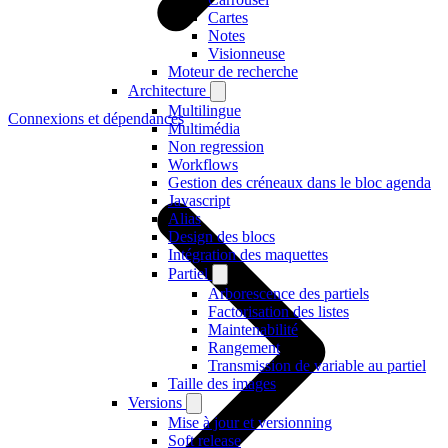
Cartes
Notes
Visionneuse
Moteur de recherche
Architecture
Multilingue
Connexions et dépendances
Multimédia
Non regression
Workflows
Gestion des créneaux dans le bloc agenda
Javascript
Alias
Design des blocs
Intégration des maquettes
Partiel
Arborescence des partiels
Factorisation des listes
Maintenabilité
Rangement
Transmission de variable au partiel
Taille des images
Versions
Mise à jour et versionning
Soft release