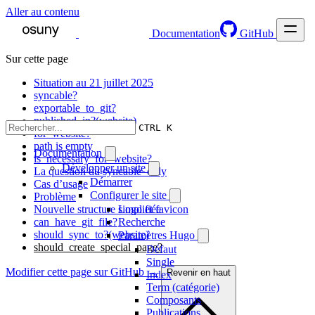
Aller au contenu
Documentation
GitHub
Sur cette page
Situation au 21 juillet 2025
syncable?
exportable_to_git?
published_in?(website)
CTRL K
for_website?
path is empty
Documentation
is_necessary_for_website?
Développer un site
La question du syncable_only
Démarrer
Cas d’usage
Configurer le site
Problème
Nouvelle structure simplifiée
Logo et favicon
can_have_git_file?
Recherche
should_sync_to?(website)
Paramètres Hugo
should_create_special_page?
Défaut
Single
Modifier cette page sur GitHub →
Revenir en haut
Index
Term (catégorie)
Composants
Publications