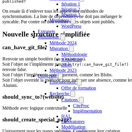
published?
Itération 1
Itération 2
On essaie là d’enlever tous les appels aux méthodes de
Itération 3
synchronisation. La liste de dépendances ne doit pas mélanger le
Migrations
syncable. Par contre on doit vérifier si les objets sont publiés.
WordPress
Extranets
Nouvelle structure simplifiée
Multilingue
Méthode 2024
can_have_git_file?
Migration
Méthodologie
Renvoie un simple booléen (ou n’existe pas).
Répartition
Soit l’objet ne l’implémente pas, et le
try(:can_have_git_file?)
Blocs
renvoie false.
Méthode 2023
Soit l’objet l’implémente spécifiquement, comme les Blobs.
Université
Soit l’objet override la méthode pour indiquer une absence, comme le
Enseignement
Alumni.
Offre de formation
Recherche
should_sync_to?(website)
Citations
CiteProc
Méthode avec logique contextuelle
Implémentation
HAL
should_create_special_page?
Laboratoires
Modélisation
Uniquement pour les pages spéciales. Conditionne leur création