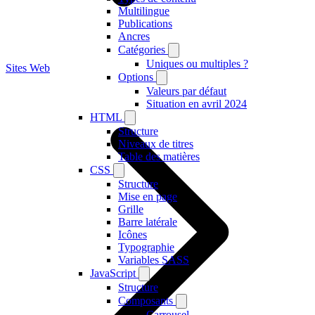
Multilingue
Publications
Ancres
Catégories
Uniques ou multiples ?
Sites Web
Options
Valeurs par défaut
Situation en avril 2024
HTML
Structure
Niveaux de titres
Table des matières
CSS
Structure
Mise en page
Grille
Barre latérale
Icônes
Typographie
Variables SASS
JavaScript
Structure
Composants
Carrousel