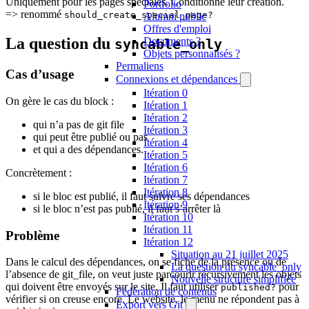
Uniquement pour les pages spéciales. Conditionne leur création.
Portfolio
=> renommé
should_create_special_page?
Alumni public
Offres d'emploi
La question du
Documents ?
syncable_only
Objets personnalisés ?
Permaliens
Cas d’usage
Connexions et dépendances
Itération 0
On gère le cas du block :
Itération 1
Itération 2
qui n’a pas de git file
Itération 3
qui peut être publié ou pas
Itération 4
et qui a des dépendances.
Itération 5
Itération 6
Concrètement :
Itération 7
Itération 8
si le bloc est publié, il faut suivre ses dépendances
Itération 9
si le bloc n’est pas publié, il faut s’arrêter là
Itération 10
Itération 11
Problème
Itération 12
Situation au 21 juillet 2025
Dans le calcul des dépendances, on se fiche de la présence ou de
La question du syncable_only
l’absence de git_file, on veut juste parcourir récursivement les objets
Nouvelle structure simplifiée
qui doivent être envoyés sur le site. Il faut utiliser
pour
published?
Fédération de contenus
vérifier si on creuse encore. Le website, le menu ne répondent pas à
Export vers Git