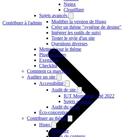
Nginx
Cloudflare
Sujets avancés
Modifier la version de Hugo
Contribuer à l'admin
Créer un thème "système de design"
Intégrer les outils de suivi
Tester le style d'un site
Questions diverses
Mettre à jour le thème
Plugins osuny
Exemples
Checklist
Comment ça marche ?
Auditer un site
Accessibilité
Audit de site
IUT Montaigne - été 2022
Sujets avancés
Audit du socle
Éco-conception
Contribuer au thème
Hugo
Structure
Types de contenu