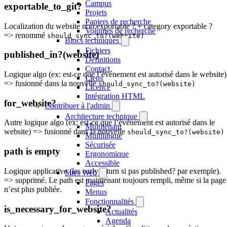
Campus
exportable_to_git?
Projets
Papiers de recherche
Localization du website non exportable ? + category exportable ?
Volumes de recherche
=> renommé
should_sync_to?(website)
Blocs techniques
Fichiers
published_in?(website)
Définitions
Contact
Logique algo (ex: est-ce que l’événement est autorisé dans le website)
Liens
=> fusionné dans la nouvelle
should_sync_to?(website)
Licence
Intégration HTML
for_website?
Contribuer à l'admin
Architecture technique
Autre logique algo (ex: est-ce que l’événement est autorisé dans le
Multitenant
website) => fusionné dans la nouvelle
should_sync_to?(website)
Multilingue
Sécurisée
path is empty
Ergonomique
Accessible
Logique applicative (les early return si pas published? par exemple).
Sites Web
=> supprimé. Le path est maintenant toujours rempli, même si la page
Pages
n’est plus publiée.
Menus
Fonctionnalités
is_necessary_for_website?
Actualités
Agenda