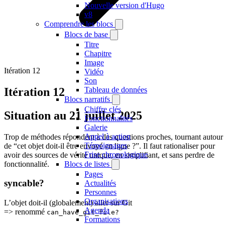
Nouvelle version d'Hugo
v8
Comprendre les blocs
Blocs de base
Titre
Chapitre
Image
Itération 12
Vidéo
Son
Itération 12
Tableau de données
Blocs narratifs
Chiffre clés
Situation au 21 juillet 2025
Fonctionnalités
Galerie
Appel à action
Trop de méthodes répondent à des questions proches, tournant autour
Témoignages
de “cet objet doit-il être envoyé en ligne ?”. Il faut rationaliser pour
Frise chronologique
avoir des sources de vérité unique, en simplifiant, et sans perdre de
fonctionnalité.
Blocs de listes
Pages
syncable?
Actualités
Personnes
Organisations
L’objet doit-il (globalement) aller sur Git
Agenda
=> renommé
can_have_git_file?
Formations