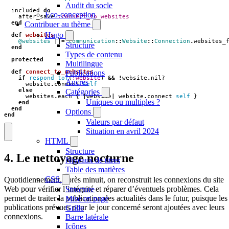
Audit du socle
included
do
Éco-conception
after_save
:connect_to_websites
end
Contribuer au thème
Hugo
def
websites
@websites
||=
Communication
::
Website
::
Connection
.
websites_
Structure
end
Types de contenu
protected
Multilingue
def
connect_to_websites
Publications
if
respond_to?
(
:website
)
&&
!
website
.
nil?
Ancres
website
.
connect
self
else
Catégories
websites
.
each
{
|
website
|
website
.
connect
self
}
Uniques ou multiples ?
end
end
Options
end
Valeurs par défaut
Situation en avril 2024
HTML
Structure
4. Le nettoyage nocturne
Niveaux de titres
Table des matières
CSS
Quotidiennement, après minuit, on reconstruit les connexions du site
Web pour vérifier l’intégrité et réparer d’éventuels problèmes. Cela
Structure
permet de traiter la publication des actualités dans le futur, puisque les
Mise en page
publications prévues pour le jour concerné seront ajoutées avec leurs
Grille
connexions.
Barre latérale
Icônes