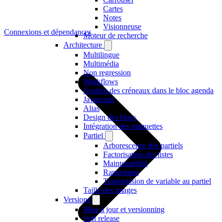
Cartes
Notes
Visionneuse
Connexions et dépendances
Moteur de recherche
Architecture
Multilingue
Multimédia
Non regression
Workflows
Gestion des créneaux dans le bloc agenda
Javascript
Alias
Design des blocs
Intégration des maquettes
Partiel
Arborescence des partiels
Factorisation des listes
Maintenabilité
Rangement
Transmission de variable au partiel
Taille des images
Versions
Mise à jour et versionning
Soft release