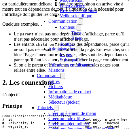
Modélisation
est particulièrement délicate. Il faut être strict, sinon on arrive vite à
Open Science
mettre tout en dépendance de tout. La question de la nécessité pour
Revues scientifiques
l’affichage doit guider les choix.
Veille scientifique
Communication
Quelques exemples…
Contenu
Titres
Le
n’est pas une dépendance d’affichage, parce qu’il
parent
Blocs
n’est pas nécessaire pour afficher la page.
Alumni
Les enfants
ne sont pas des dépendances, parce qu’il
children
Administration
ne sont pas nécessaires pour afficher la page. En revanche, si u
bloc “Pages” mentionne des pages, elles sont des dépendances
Stages
parce qu’il faut les envoyer pour afficher la page complètement
Suivi qualité
Si on a le parent et les enfants, en fait toutes les pages sont
Utilisateurs et utilisatrices
reliées entre elles.
Missions
Composants
2. Les connexions
Filtres
Fichiers
Informations de contact
L’objectif
Médiathèque
Sélecteur (picker)
Principe
Tutoriels
Créer un élément de menu
Communication::Website::Connection

Créer un index filtré
#  id                  :uuid             not null, primary key

Créer un objet indirect
#  university_id       :uuid             not null, indexed

#  website_id          :uuid             not null, indexed

Créer une fonctionnalité de site Web