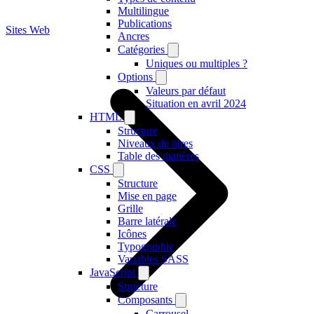
Multilingue
Publications
Sites Web
Ancres
Catégories
Uniques ou multiples ?
Options
Valeurs par défaut
Situation en avril 2024
HTML
Structure
Niveaux de titres
Table des matières
CSS
Structure
Mise en page
Grille
Barre latérale
Icônes
Typographie
Variables SASS
JavaScript
Structure
Composants
Carrousel