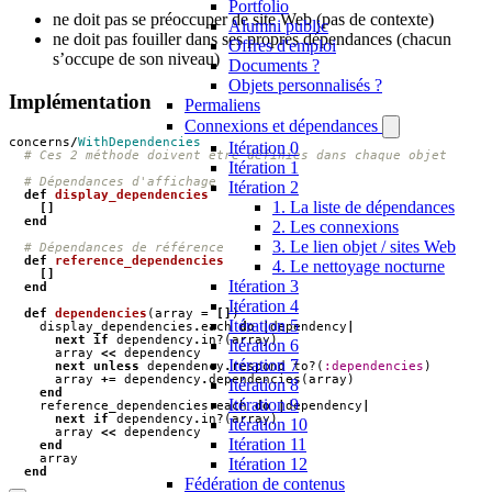
Portfolio
ne doit pas se préoccuper de site Web (pas de contexte)
Alumni public
ne doit pas fouiller dans ses propres dépendances (chacun
Offres d'emploi
s’occupe de son niveau)
Documents ?
Objets personnalisés ?
Implémentation
Permaliens
Connexions et dépendances
concerns
/
WithDependencies
Itération 0
# Ces 2 méthode doivent être définies dans chaque objet
Itération 1
# Dépendances d'affichage
Itération 2
def
display_dependencies
1. La liste de dépendances
[]
end
2. Les connexions
3. Le lien objet / sites Web
# Dépendances de référence
def
reference_dependencies
4. Le nettoyage nocturne
[]
Itération 3
end
Itération 4
def
dependencies
(
array
=
[]
)
Itération 5
display_dependencies
.
each
do
|
dependency
|
next
if
dependency
.
in?
(
array
)
Itération 6
array
<<
dependency
Itération 7
next
unless
dependency
.
respond_to?
(
:dependencies
)
array
+=
dependency
.
dependencies
(
array
)
Itération 8
end
Itération 9
reference_dependencies
.
each
do
|
dependency
|
next
if
dependency
.
in?
(
array
)
Itération 10
array
<<
dependency
Itération 11
end
array
Itération 12
end
Fédération de contenus