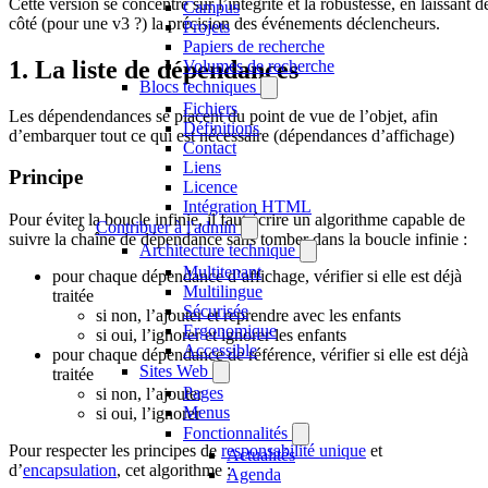
Cette version se concentre sur l’intégrité et la robustesse, en laissant d
Campus
côté (pour une v3 ?) la précision des événements déclencheurs.
Projets
Papiers de recherche
1. La liste de dépendances
Volumes de recherche
Blocs techniques
Fichiers
Les dépendendances se placent du point de vue de l’objet, afin
Définitions
d’embarquer tout ce qui est nécessaire (dépendances d’affichage)
Contact
Liens
Principe
Licence
Intégration HTML
Pour éviter la boucle infinie, il faut écrire un algorithme capable de
Contribuer à l'admin
suivre la chaîne de dépendance sans tomber dans la boucle infinie :
Architecture technique
Multitenant
pour chaque dépendance d’affichage, vérifier si elle est déjà
Multilingue
traitée
Sécurisée
si non, l’ajouter et reprendre avec les enfants
Ergonomique
si oui, l’ignorer et ignorer les enfants
Accessible
pour chaque dépendance de référence, vérifier si elle est déjà
Sites Web
traitée
Pages
si non, l’ajouter
Menus
si oui, l’ignorer
Fonctionnalités
Pour respecter les principes de
responsabilité unique
et
Actualités
d’
encapsulation
, cet algorithme :
Agenda