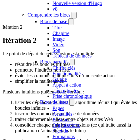
Nouvelle version d'Hugo
v8
Comprendre les blocs
Blocs de base
Itération 2
Titre
Chapitre
Itération 2
Image
Vidéo
Son
Le point de départ de cette version est multiple :
Tableau de données
Blocs narratifs
résoudre les boucles infinies
Chiffre clés
permettre l’indirect non listé
Fonctionnalités
éviter les commits multiples lors d’une seule action
Galerie
simplifier la maintenance
Appel à action
Témoignages
Plusieurs intuitions guident cette version :
Frise chronologique
Blocs de listes
lister les dépendances avec un algorithme récursif qui évite les
boucles infinies
Pages
inscrire les connexions en base de données
Actualités
traiter clairement les liens entre objets et sites Web
Personnes
consolider chaque nuit les connexions (ce qui traite aussi la
Organisations
publication d’actualité dans le futur)
Agenda
Formations