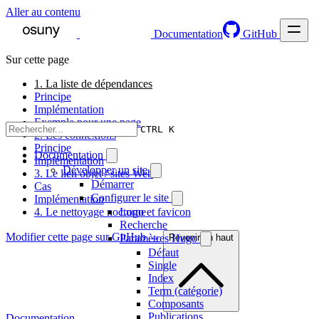
Aller au contenu
Documentation
GitHub
Sur cette page
1. La liste de dépendances
Principe
Implémentation
Exemple pour une page
CTRL K
2. Les connexions
Principe
Documentation
Implémentation
Développer un site
3. Le lien objet / sites Web
Démarrer
Cas
Configurer le site
Implémentation
4. Le nettoyage nocturne
Logo et favicon
Recherche
Modifier cette page sur GitHub →
Paramètres Hugo
Revenir en haut
Défaut
Single
Index
Term (catégorie)
Composants
Publications
Documentation