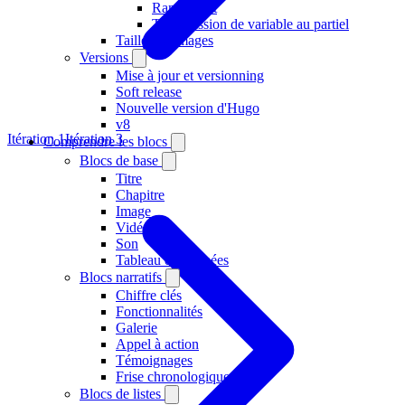
Rangement
Transmission de variable au partiel
Taille des images
Versions
Mise à jour et versionning
Soft release
Nouvelle version d'Hugo
v8
Itération 1
Itération 3
Comprendre les blocs
Blocs de base
Titre
Chapitre
Image
Vidéo
Son
Tableau de données
Blocs narratifs
Chiffre clés
Fonctionnalités
Galerie
Appel à action
Témoignages
Frise chronologique
Blocs de listes