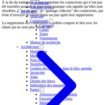
À la fin du traitement, il faut supprimer les connexions qui n’ont pas
Typographie
été touchées pendant le processus, puisque cela signifie qu’elles sont
Variables SASS
obsolètes. C’est un genre de “garbage collector” des connexions, qui
JavaScript
évite d’envoyer de vieux objets un jour après leur suppression.
Structure
Composants
La suppression des connexions obsolètes coupera le lien avec les
Carrousel
objets qui ne sont plus liés au site.
Cartes
Notes
Visionneuse
Moteur de recherche
Architecture
Multilingue
Multimédia
Non regression
Workflows
Gestion des créneaux dans le bloc agenda
Javascript
Alias
Design des blocs
Intégration des maquettes
Partiel
Arborescence des partiels
Factorisation des listes
Maintenabilité