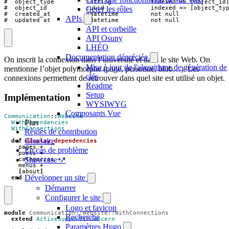
#  object_type         :string           indexed => [object_id]
Gérer les rôles
#  object_id           :uuid             indexed => [object_typ
#  created_at          :datetime         not null

APIs
#  updated_at          :datetime         not null
API et corbeille
API Osuny
LHÉO
Documentation dépréciée
On inscrit la connexion dans l’université et dans le site Web. On
Mise à jour de l'algorithme de génération de
mentionne l’objet polymorphe (page, personne, blob…). Les
clés
connexions permettent de retrouver dans quel site est utilisé un objet.
Readme
Setup
Implémentation
WYSIWYG
Composants Vue
Communication
::
Website
Plus
WithDependencies
WithConnections
Règles de contribution
Glossaire
def
display_dependencies
pages
+
En cas de problème
posts
+
Showcase ↗
categories
+
menus
+
[
about
]
Développer un site
end
Démarrer
Configurer le site
Logo et favicon
module
Communication::Website::WithConnections
Recherche
extend
ActiveSupport
::
Concern
Paramètres Hugo