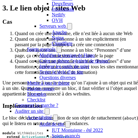
Deuxfleurs
3. Le lien objet / sites Web
Infomaniak
Netlify
OVH
Cas
Serveurs web
Apache
Quand on crée une personne, elle n’est liée à aucun site Web
Nginx
Quand on ajoute une personne à un site explicitement (en
Cloudflare
passant par la page Équipe), ça crée une connexion
Sujets avancés
Quand on ajoute une personne à un bloc “Personnes” d’une
Modifier la version de Hugo
page, ça crée une connexion avec le site de la page
Créer un thème "système de design"
Quand on ajoute une personne à un bloc “Personnes” d’une
Intégrer les outils de suivi
formation, ça crée une connexion avec tous les sites mentionna
Tester le style d'un site
cette formation (site d’école, de formation)
Questions diverses
Une personne se lie à un site parce qu’on l’ajoute à un objet qui est lié
Mettre à jour le thème
à un site. Quand on enregistre un bloc, il faut vérifier si l’objet auquel
Plugins osuny
appartient le bloc est connecté à des websites.
Exemples
Checklist
Implémentation
Comment ça marche ?
Auditer un site
Accessibilité
Le bloc déclenche la connection de son objet de rattachement (
)
about
qui le listera en retour dans ses dépendances.
Audit de site
IUT Montaigne - été 2022
module
WithWebsites
Sujets avancés
extend
ActiveSupport
::
Concern