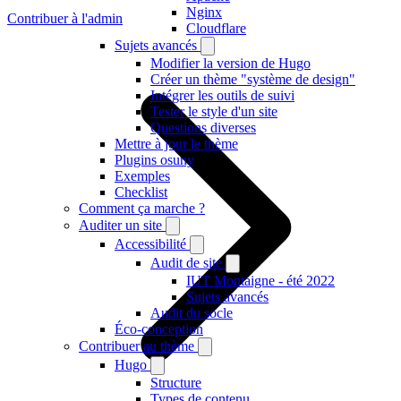
Nginx
Contribuer à l'admin
Cloudflare
Sujets avancés
Modifier la version de Hugo
Créer un thème "système de design"
Intégrer les outils de suivi
Tester le style d'un site
Questions diverses
Mettre à jour le thème
Plugins osuny
Exemples
Checklist
Comment ça marche ?
Auditer un site
Accessibilité
Audit de site
IUT Montaigne - été 2022
Sujets avancés
Audit du socle
Éco-conception
Contribuer au thème
Hugo
Structure
Types de contenu