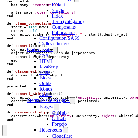
included
do
Défaut
has_many
:connections
Single
after_save
:clean_connections!
Index
end
Term (catégorie)
def
clean_connections!
Composants
start
=
Time
.
now
connect
self
Publications
connections
.
where
(
'updated_at < ?'
,
start
)
.
destroy_all
Configuration SASS
end
Tailles d'images
def
connect
(
object
)
Coder le site
connect_object
object
object
.
dependencies
.
each
do
|
dependency
|
CSS
connect_object
dependency
HTML
end
end
JavaScript
Fonts
def
disconnect
(
object
)
disconnect_object
object
Blocs
end
Outils
protected
Icônes
Grilles
def
connect_object
(
object
)
connection
=
connections
.
where
(
university
:
university
,
obj
Mettre le site en ligne
connection
.
touch
if
connection
.
persisted?
end
Forges
GitHub
def
disconnect_object
(
object
)
connections
.
where
(
university
:
university
,
object
:
object
)
.
GitLab
end
Forgejo
Hébergeurs
Cloudflare