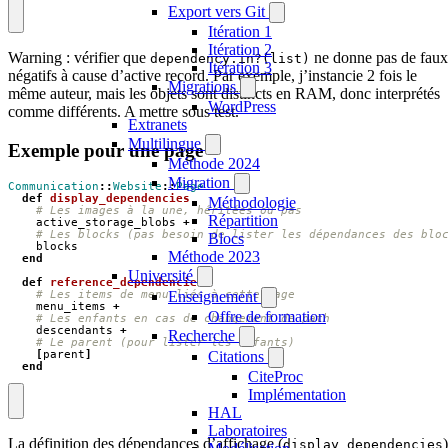
Export vers Git
Itération 1
Itération 2
Warning : vérifier que
ne donne pas de faux
dependency.in?(list)
Itération 3
négatifs à cause d’active record. Par exemple, j’instancie 2 fois le
Migrations
même auteur, mais les objets sont distincts en RAM, donc interprétés
WordPress
comme différents. A mettre sous test.
Extranets
Multilingue
Exemple pour une page
Méthode 2024
Migration
Communication
::
Website
::
Page
def
display_dependencies
Méthodologie
# Les images à la une, héritées ou pas
Répartition
active_storage_blobs
+
# Les blocks (pas besoin de lister les dépendances des blo
Blocs
blocks
Méthode 2023
end
Université
def
reference_dependencies
Enseignement
# Les items de menu liés à cette page
menu_items
+
Offre de formation
# Les enfants en cas de changement de path
descendants
+
Recherche
# Le parent (pour lister les enfants)
Citations
[
parent
]
end
CiteProc
Implémentation
HAL
Laboratoires
La définition des dépendances d’affichage (
)
display_dependencies