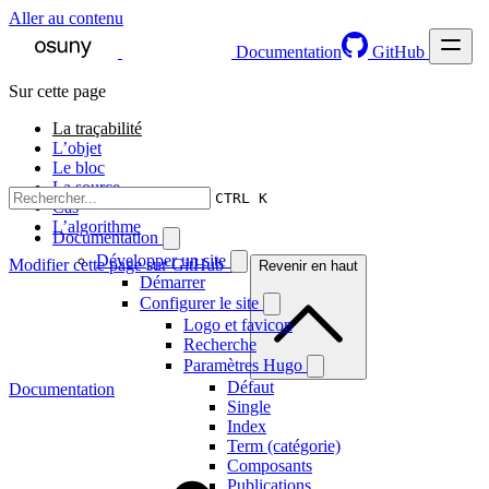
Aller au contenu
Documentation
GitHub
Sur cette page
La traçabilité
L’objet
Le bloc
La source
CTRL K
Cas
L’algorithme
Documentation
Développer un site
Modifier cette page sur GitHub →
Revenir en haut
Démarrer
Configurer le site
Logo et favicon
Recherche
Paramètres Hugo
Défaut
Documentation
Single
Index
Term (catégorie)
Composants
Publications