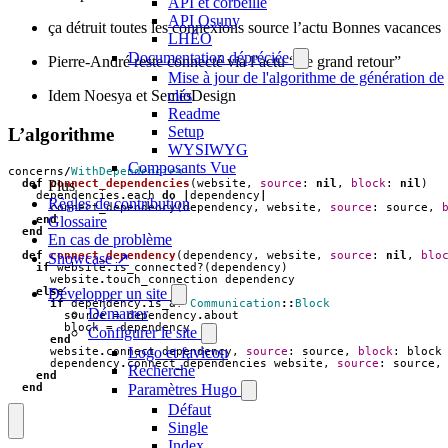
API et corbeille
API Osuny
ça détruit toutes les connexions source l’actu Bonnes vacances
LHÉO
Documentation dépréciée
Pierre-André reste connecté via l’actu “Le grand retour”
Mise à jour de l'algorithme de génération de
clés
Idem Noesya et SemioDesign
Readme
Setup
L’algorithme
WYSIWYG
Composants Vue
concerns
/
WithDependencies
def
connect_dependencies
(
website
,
source
:
nil
,
block
:
nil
)
Plus
dependencies
.
each
do
|
dependency
|
Règles de contribution
connect_dependency
(
dependency
,
website
,
source
:
source
,
end
Glossaire
end
En cas de problème
def
connect_dependency
(
dependency
,
website
,
source
:
nil
,
blo
Showcase ↗
if
website
.
is_connected?
(
dependency
)
website
.
touch_connection
dependency
else
Développer un site
if
dependency
.
is_a?
Communication
::
Block
Démarrer
source
=
dependency
.
about
block
=
dependency
Configurer le site
end
Logo et favicon
website
.
connect
dependency
,
source
:
source
,
block
:
block
dependency
.
connect_dependencies
website
,
source
:
source
,
Recherche
end
end
Paramètres Hugo
Défaut
Single
Index