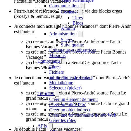
Veille scientifique
l’actualité “Bonnes vacances”.
Communication
Pierre-André référence 2 organization via des blocks orgas
Contenu
(Noesya & SemioDesign)
Titres
Blocs
Je connecte mon actualité “Bonnes vacances” dont Pierre-Andr
Alumni
est l’auteur
Administration
Stages
ça crée une connexion à Pierre-André source l’actu
Suivi qualité
Bonnes Vacances
Utilisateurs et utilisatrices
ça crée une connextion à Noesya source l’actu Bonnes
Missions
Vacances
Composants
ça crée une connexion à SemioDesign source l’actu
Filtres
Bonnes Vacances
Fichiers
Informations de contact
Je connecte mon actualité “Le grand retour” dont Pierre-André
Médiathèque
est l’auteur
Sélecteur (picker)
ça crée une connexion à Pierre-André source l’actu Le
Tutoriels
grand retour
Créer un élément de menu
ça crée une connextion à Noesya source l’actu Le grand
Créer un index filtré
retour
Créer un objet indirect
ça crée une connexion à SemioDesign source l’actu Le
Créer une fonctionnalité de site Web
grand retour
Gérer les rôles
APIs
Je dépublie l’actu “bonnes vacances”