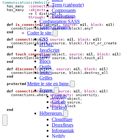
Communication
::
Website
Term (catégorie)
has_many
:connections
Composants
has_many
:objects
,
->
{
distinct
},
Publications
through
:
:connections
Configuration SASS
def
is_connected?
(
object
,
source
:
nil
,
block
:
nil
)
Tailles d'images
connection
(
object
,
source
,
block
)
.
any?
end
Coder le site
CSS
def
connect
(
object
,
source
:
nil
,
block
:
nil
)
connection
(
object
,
source
,
block
)
.
first_or_create
HTML
end
JavaScript
def
touch_connection
(
object
,
source
:
nil
,
block
:
nil
)
Fonts
connection
(
object
,
source
,
block
)
.
touch_all
Blocs
end
Outils
def
disconnect
(
object
,
source
:
nil
,
block
:
nil
)
Icônes
connection
(
object
,
source
,
block
)
.
destroy_all
end
Grilles
Mettre le site en ligne
protected
Forges
def
connection
(
object
,
source
:
nil
,
block
:
nil
)
connections
.
where
university
:
university
,
GitHub
object
:
object
,
GitLab
source
:
source
,
block
:
block
Forgejo
end
Hébergeurs
Cloudflare
Deuxfleurs
Infomaniak
Netlify