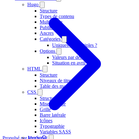
Hugo
Structure
Types de contenu
Multilingue
Publications
Ancres
Catégories
Uniques ou multiples ?
Options
Valeurs par défaut
Situation en avril 2024
HTML
Structure
Niveaux de titres
Table des matières
CSS
Structure
Mise en page
Grille
Barre latérale
Icônes
Typographie
Variables SASS
JavaScript
Propulsé par Hextra