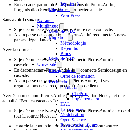
Itération 3
En cascade, par un bloc Organisations de Pierre-André,
Migrations
l’organisation Semiodesign est connectée au site
WordPress
Sans avoir la source :
Extranets
Multilingue
Si je déconnecte Noesya, Pierre-André reste connecté.
Méthode 2024
A la repasse des connexions, Pierre-André reconnecte Noesya
Migration
par ses dépendances.
Méthodologie
Répartition
Avec la source :
Blocs
Méthode 2023
Si je déconnecte Noesya, je déconnecte Pierre-André en
Université
cascade.
En déconnectant Pierre-André, je déconnecte Semiodesign en
Enseignement
cascade.
Offre de formation
A la repasse des connexions, ni Pierre-André, ni ses
Recherche
organisations ne se reconnectent (plus de lien).
Citations
CiteProc
Avec 2 sources pour Pierre-André (une organisation Noesya et une
Implémentation
actualité “Bonnes vacances”) :
HAL
Laboratoires
Si je déconnecte Noesya, je déconnecte Pierre-André en casca
Modélisation
(par la source Noesya).
Open Science
Revues scientifiques
Je garde la connexion de Pierre-André ayant pour source