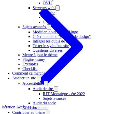
OVH
Serveurs web
Apache
Nginx
Cloudflare
Sujets avancés
Modifier la version de Hugo
Créer un thème "système de design"
Intégrer les outils de suivi
Tester le style d'un site
Questions diverses
Mettre à jour le thème
Plugins osuny
Exemples
Checklist
Comment ça marche ?
Auditer un site
Accessibilité
Audit de site
IUT Montaigne - été 2022
Sujets avancés
Audit du socle
Itération 2
Itération 4
Éco-conception
Contribuer au thème