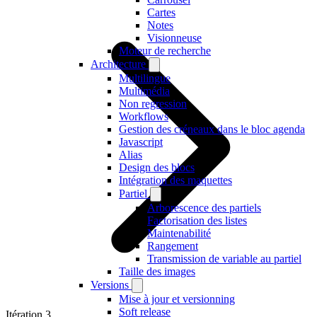
Cartes
Notes
Visionneuse
Moteur de recherche
Architecture
Multilingue
Multimédia
Non regression
Workflows
Gestion des créneaux dans le bloc agenda
Javascript
Alias
Design des blocs
Intégration des maquettes
Partiel
Arborescence des partiels
Factorisation des listes
Maintenabilité
Rangement
Transmission de variable au partiel
Taille des images
Versions
Mise à jour et versionning
Soft release
Itération 3