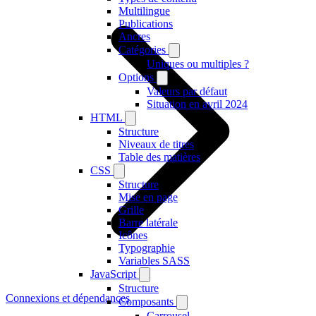
Multilingue
Publications
Ancres
Catégories
Uniques ou multiples ?
Options
Valeurs par défaut
Situation en avril 2024
HTML
Structure
Niveaux de titres
Table des matières
CSS
Structure
Mise en page
Grille
Barre latérale
Icônes
Typographie
Variables SASS
JavaScript
Structure
Connexions et dépendances
Composants
Carrousel