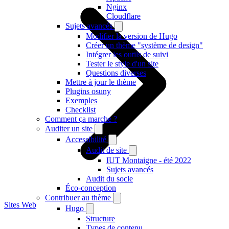
Nginx
Cloudflare
Sujets avancés
Modifier la version de Hugo
Créer un thème "système de design"
Intégrer les outils de suivi
Tester le style d'un site
Questions diverses
Mettre à jour le thème
Plugins osuny
Exemples
Checklist
Comment ça marche ?
Auditer un site
Accessibilité
Audit de site
IUT Montaigne - été 2022
Sujets avancés
Audit du socle
Éco-conception
Contribuer au thème
Sites Web
Hugo
Structure
Types de contenu