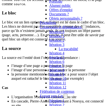
Portfolio
comme
.
source
Alumni public
Offres d'emploi
Le bloc
Documents ?
Objets personnalisés ?
Le bloc est un lien optionnel, si l’objet est lié dans le cadre d’un bloc.
Permaliens
Les blocs ne doivent pas être considérés comme des dépendances,
Connexions et dépendances
parce qu’ils n’existent jamais seuls, ils ont toujours un objet parent
Itération 0
(page, actu, personne…). En revanche, il peut être utile de savoir par
Itération 1
quel bloc un objet est connecté à sa source.
Itération 2
Itération 3
La source
La traçabilité
Itération 4
Itération 5
La source est l’entité dont l’objet est la dépendance :
Itération 6
l’image d’une page a pour source la page
Itération 7
l’image d’une personne a pour source la personne
Itération 8
la personne mentionnée dans un bloc a pour source l’objet
Itération 9
auquel est rattaché le bloc (la page, par exemple)
Itération 10
Itération 11
Itération 12
Cas
Fédération de contenus
Export vers Git
L’organisation Noesya est connectée au site
Itération 1
En cascade, Pierre-André, appartenant à Noesya, est connecté
Itération 2
au site