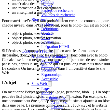
Campus
une école a des formations
Projets
une formation a des enseignants
Papiers de recherche
un enseignant a une photo
Volumes de recherche
Blocs techniques
Pour matérialiser cela, il faut probablement créer une connexion pour
Fichiers
chaque niveau, dans le cas précédent, pour la photo (qui est un blob) :
Définitions
Contact
object: photo, source: école
Liens
object: photo, source: formation
Licence
object: photo, source: enseignant
Intégration HTML
Si l’école est déconnectée du site, le lien avec les formations va
Contribuer à l'admin
disparaître, donc celui avec les enseignants, donc celui avec la photo.
Architecture technique
Ce calcul se fait en nettoyage nocturne pour permettre de reconstruire
Multitenant
par le bas, depuis le site Web, ce qui est plus long mais plus fiable.##
Multilingue
Le contexte On inscrit la connexion dans l’université et dans le site
Sécurisée
Web.
Ergonomique
Accessible
L’objet
Sites Web
Pages
On mentionne l’objet polymorphe (page, personne, blob…). Un objet
Menus
peut être listé plusieurs fois, une fois par connexion. Par exemple, si
Fonctionnalités
une personne peut être ajoutée directement au site et ajoutée à un bloc
Actualités
dans une page. La première connexion aura
et le website
block
nil
Agenda
comme
. La seconde aura une référence au block, et la page
source