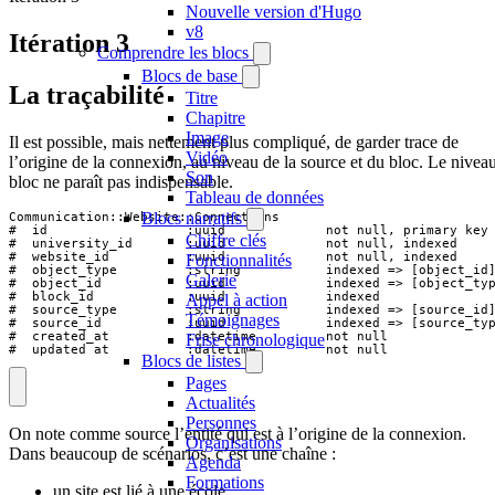
Nouvelle version d'Hugo
v8
Itération 3
Comprendre les blocs
Blocs de base
La traçabilité
Titre
Chapitre
Image
Il est possible, mais nettement plus compliqué, de garder trace de
Vidéo
l’origine de la connexion, au niveau de la source et du bloc. Le nivea
Son
bloc ne paraît pas indispensable.
Tableau de données
Blocs narratifs
Communication::Website::Connections

#  id                  :uuid             not null, primary key

Chiffre clés
#  university_id       :uuid             not null, indexed

#  website_id          :uuid             not null, indexed

Fonctionnalités
#  object_type         :string           indexed => [object_id]
Galerie
#  object_id           :uuid             indexed => [object_typ
#  block_id            :uuid             indexed

Appel à action
#  source_type         :string           indexed => [source_id]
Témoignages
#  source_id           :uuid             indexed => [source_typ
#  created_at          :datetime         not null

Frise chronologique
#  updated_at          :datetime         not null
Blocs de listes
Pages
Actualités
Personnes
On note comme source l’entité qui est à l’origine de la connexion.
Organisations
Dans beaucoup de scénarios, c’est une chaîne :
Agenda
Formations
un site est lié à une école