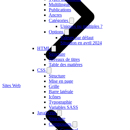
Multilingue
Publications
Ancres
Catégories
Uniques ou multiples ?
Options
Valeurs par défaut
Situation en avril 2024
HTML
Structure
Niveaux de titres
Table des matières
CSS
Structure
Mise en page
Sites Web
Grille
Barre latérale
Icônes
Typographie
Variables SASS
JavaScript
Structure
Composants
Carrousel