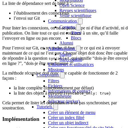
Modélisation
La liste de dépendance sert de base à :
Open Science
Revues scientifiques
l’établissement des connexions
Veille scientifique
l’envoi sur Git
Communication
Contenu
Pour lister les connexions, on ne se préoccupe ni d’état d’activité, ni d
Titres
publication. On liste tout ce qui est connecté à un site, qu’il faille
Blocs
l’envoyer en ligne ou pas encore.
Alumni
Pour l’envoi sur Git, en revanche, il faut trier ce qui est à envoyer
Administration
maintenant de ce qui ne l’est pas. Chaque objet doit donc être capable
Stages
de répondre à la question
, qui signifie “dois-je être envoy
syncable?
Suivi qualité
en ligne ?”, “dois-je être synchronisé ?”.
Utilisateurs et utilisatrices
Missions
La méthode récursive doit donc être capable de fonctionner de 2
Composants
façons :
Filtres
Fichiers
la liste complète (fonctionnement par défaut)
Informations de contact
la liste des objets à envoyer (
)
syncable_only: true
Médiathèque
Sélecteur (picker)
Cela permet de lister les dépendances à ne pas synchroniser, par
Tutoriels
soustraction.
Créer un élément de menu
Créer un index filtré
Implémentation
Créer un objet indirect
Créer une fonctionnalité de site Web