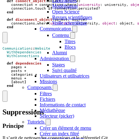
Laboratoires
def
connect_object
(
object
,
source
)
connection
=
connections
.
where
(
university
:
university
,
obj
Modélisation
connection
.
touch
if
connection
.
persisted?
Open Science
end
Revues scientifiques
def
disconnect_object
(
object
,
source
)
Veille scientifique
connections
.
where
(
university
:
university
,
object
:
object
,
end
Communication
Contenu
Titres
Blocs
Communication
::
Website
Alumni
WithDependencies
WithConnections
Administration
def
dependencies
Stages
pages
+
Suivi qualité
posts
+
categories
+
Utilisateurs et utilisatrices
menus
+
Missions
[
about
]
end
Composants
Filtres
Fichiers
Informations de contact
Médiathèque
Suppressions
Sélecteur (picker)
Tutoriels
Principe
Créer un élément de menu
Créer un index filtré
Il s’agit de nettoyer les connexions et le référentiel Git.