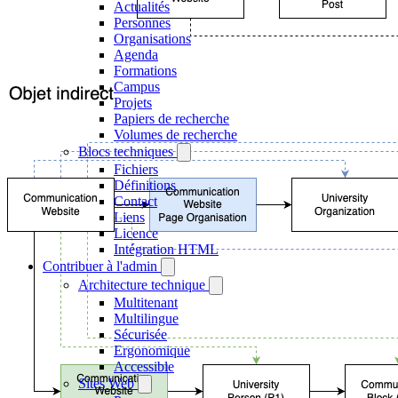
Actualités
Personnes
Organisations
Agenda
Formations
Campus
Projets
Papiers de recherche
Volumes de recherche
Blocs techniques
Fichiers
Définitions
Contact
Liens
Licence
Intégration HTML
Contribuer à l'admin
Architecture technique
Multitenant
Multilingue
Sécurisée
Ergonomique
Accessible
Sites Web