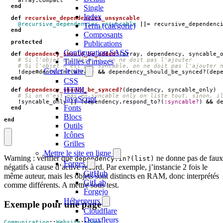
array
.
compact
end
Single
Index
def
recursive_dependencies_unsyncable
@recursive_dependencies_unsyncable
||=
recursive_dependenc
Term (catégorie)
end
Composants
protected
Publications
Configuration SASS
def
dependency_should_be_added?
(
array
,
dependency
,
syncable_
# Si l'objet est déjà là, on ne doit pas l'ajouter
Tailles d'images
# Si l'objet n'est pas syncable, on ne doit pas l'ajouter 
Coder le site
!
dependency
.
in?
(
array
)
&&
dependency_should_be_synced?
(
dep
end
CSS
HTML
def
dependency_should_be_synced?
(
dependency
,
syncable_only
)
# Si on n'est pas en syncable only on liste tout, sinon, i
JavaScript
!
syncable_only
||
(
dependency
.
respond_to?
(
:syncable?
)
&&
d
Fonts
end
Blocs
end
Outils
Icônes
Grilles
Mettre le site en ligne
Warning : vérifier que
ne donne pas de faux
dependency.in?(list)
Forges
négatifs à cause d’active record. Par exemple, j’instancie 2 fois le
GitHub
même auteur, mais les objets sont distincts en RAM, donc interprétés
GitLab
comme différents. A mettre sous test.
Forgejo
Hébergeurs
Exemple pour une page
Cloudflare
Deuxfleurs
Communication
::
Website
::
Page