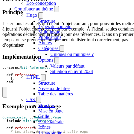
Éco-conception
Contribuer au thème
Principe
Hugo
Structure
Lister tous les objets qui citent l’objet courant, pour pouvoir les mettre
Types de contenu
à jour si l’objet change de path par exemple. À l’idéal, seules certaine
Multilingue
opérations déclenchent la mise à jour des références. Dans un premier
Publications
temps, on se préoccupe uniquement de lister tout correctement, pas
Ancres
d’optimiser.
Catégories
Uniques ou multiples ?
Implémentation
Options
Valeurs par défaut
concerns
/
WithReferences
Situation en avril 2024
def
references
HTML
[]
end
Structure
Niveaux de titres
Table des matières
CSS
Structure
Exemple pour une page
Mise en page
Grille
Communication
::
Website
::
Page
include
WithReferences
Barre latérale
Icônes
def
references
# Les items de menu liés à cette page
Typographie