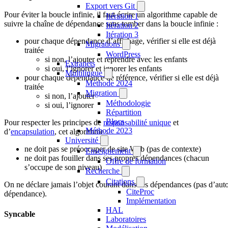
Export vers Git
Pour éviter la boucle infinie, il faut écrire un algorithme capable de
Itération 1
suivre la chaîne de dépendance sans tomber dans la boucle infinie :
Itération 2
Itération 3
pour chaque dépendance d’affichage, vérifier si elle est déjà
Migrations
traitée
WordPress
si non, l’ajouter et reprendre avec les enfants
Extranets
si oui, l’ignorer et ignorer les enfants
Multilingue
pour chaque dépendance de référence, vérifier si elle est déjà
Méthode 2024
traitée
Migration
si non, l’ajouter
Méthodologie
si oui, l’ignorer
Répartition
Blocs
Pour respecter les principes de
responsabilité unique
et
Méthode 2023
d’
encapsulation
, cet algorithme :
Université
ne doit pas se préoccuper de site Web (pas de contexte)
Enseignement
ne doit pas fouiller dans ses propres dépendances (chacun
Offre de formation
s’occupe de son niveau)
Recherche
Citations
On ne déclare jamais l’objet courant dans ses dépendances (pas d’aut
CiteProc
dépendance).
Implémentation
HAL
Syncable
Laboratoires