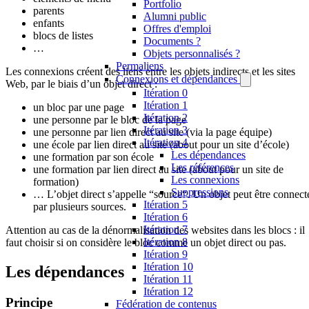
Portfolio
parents
Alumni public
enfants
Offres d'emploi
blocs de listes
Documents ?
…
Objets personnalisés ?
Permaliens
Les connexions créent des liens entre les objets indirects et les sites
Connexions et dépendances
Web, par le biais d’un objet direct :
Itération 0
Itération 1
un bloc par une page
Itération 2
une personne par le bloc de la page
Itération 3
une personne par lien direct au site (via la page équipe)
Itération 4
une école par lien direct au site (about pour un site d’école)
Les dépendances
une formation par son école
Les références
une formation par lien direct au site (about pour un site de
Les connexions
formation)
Suppressions
… L’objet direct s’appelle “source“. Un objet peut être connect
Itération 5
par plusieurs sources.
Itération 6
Itération 7
Attention au cas de la dénormalisation des websites dans les blocs : il
Itération 8
faut choisir si on considère le bloc comme un objet direct ou pas.
Itération 9
Itération 10
Les dépendances
Itération 11
Itération 12
Principe
Fédération de contenus