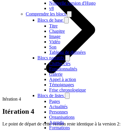
Nouvelle version d'Hugo
v8
Comprendre les blocs
Blocs de base
Titre
Chapitre
Image
Vidéo
Son
Tableau de données
Blocs narratifs
Chiffre clés
Fonctionnalités
Galerie
Appel à action
Témoignages
Frise chronologique
Blocs de listes
Itération 4
Pages
Actualités
Itération 4
Personnes
Organisations
Agenda
Le point de départ de cette version reste identique à la version 2:
Formations