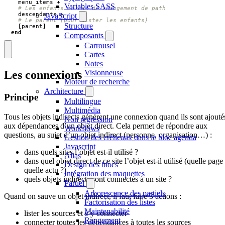
menu_items
+
Variables SASS
# Les enfants en cas de changement de path
descendants
+
JavaScript
# Le parent (pour lister les enfants)
Structure
[
parent
]
end
Composants
Carrousel
Cartes
Notes
Visionneuse
Les connexions
Moteur de recherche
Architecture
Principe
Multilingue
Multimédia
Tous les objets indirects génèrent une connexion quand ils sont ajouté
Non regression
aux dépendances d’un objet direct. Cela permet de répondre aux
Workflows
questions, au sujet d’un objet indirect (personne, organisation…) :
Gestion des créneaux dans le bloc agenda
Javascript
dans quels sites l’objet est-il utilisé ?
Alias
dans quel objet direct de ce site l’objet est-il utilisé (quelle page
Design des blocs
quelle actu ?)
Intégration des maquettes
quels objets indirects sont connectés à un site ?
Partiel
Arborescence des partiels
Quand on sauve un objet indirect, il faut faire 3 actions :
Factorisation des listes
Maintenabilité
lister les sources et s’y connecter
Rangement
connecter toutes les dépendances à toutes les sources