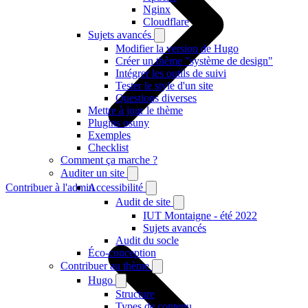
Nginx
Cloudflare
Sujets avancés
Modifier la version de Hugo
Créer un thème "système de design"
Intégrer les outils de suivi
Tester le style d'un site
Questions diverses
Mettre à jour le thème
Plugins osuny
Exemples
Checklist
Comment ça marche ?
Auditer un site
Contribuer à l'admin
Accessibilité
Audit de site
IUT Montaigne - été 2022
Sujets avancés
Audit du socle
Éco-conception
Contribuer au thème
Hugo
Structure
Types de contenu