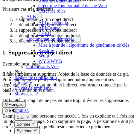
Créer un objet indirect
Créer une fonctionnalité de site Web
Plusieurs cas très différents :
Gérer les rôles
APIs
la suppression d’un objet direct
API et corbeille
la dépublication d’un objet direct
API Osuny
la suppression d’un objet indirect
LHÉO
la dépublication d’un objet indirect
Documentation dépréciée
la déconnexion d’un objet indirect
Mise à jour de l'algorithme de génération de clés
Readme
1. Suppression d’objet direct
Setup
WYSIWYG
Exemple: post, page
Composants Vue
Plus
Il faut simplement supprimer l’objet de la base de données et de git.
Règles de contribution
Pour autant, on ne peut pas supprimer automatiquement ses
Glossaire
dépendances, parce qu’un objet indirect peut rester connecté par le
En cas de problème
biais d’un autre objet direct.
Showcase ↗
Difficulté : il s’agit de ne pas en faire trop, d’éviter les suppressions
Français
excessives.
English
Exemple : Soit une personne connectée 1 fois en explicite et 1 fois pa
Français
Clair
un bloc dans une page. Si on supprime la page, la personne ne doit pa
Sombre
être supprimée parce qu’elle reste connectée explicitement.
Système