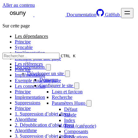
Aller au contenu
Documentation
GitHub
Sur cette page
Les dépendances
Principe
Syncable
Implémentation
CTRL K
Exemple pour une page
Les références
Documentation
Principe
Développer un site
Implémentation
Démarrer
Exemple pour une page
Configurer le site
Les connexions
Principe
Logo et favicon
Implementation
Recherche
Suppressions
Paramètres Hugo
Principe
Défaut
1. Suppression d’objet direct
Single
Algorithme
Index
2. Dépublication d’objet direct
Term (catégorie)
Algorithme
Composants
3. Suppression d’objet indirect
Publications