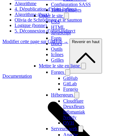
Algorithme
Configuration SASS
4. Dépublication d’objet indirect
Tailles d'images
Algorithme (faux)
Coder le site
Olivia de Schrödinger et le saumon
CSS
Logique (bonne)
HTML
5. Déconnexion d’objet indirect
JavaScript
Fonts
Modifier cette page sur GitHub →
Revenir en haut
Blocs
Outils
Icônes
Grilles
Mettre le site en ligne
Forges
Documentation
GitHub
GitLab
Forgejo
Hébergeurs
Cloudflare
Deuxfleurs
Infomaniak
Netlify
OVH
Serveurs web
Apache