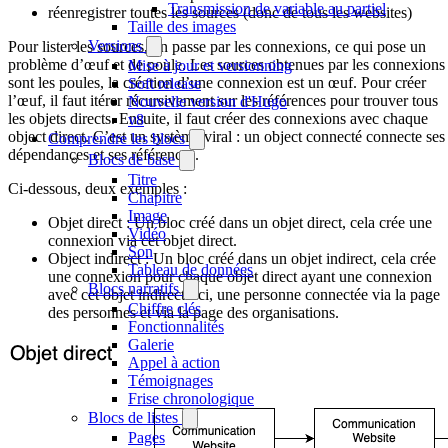
Transmission de variable au partiel
réenregistrer toutes les sources (donc de tous les websites)
Taille des images
Versions
Pour lister les sources, on passe par les connexions, ce qui pose un
problème d’œuf et de poule. Les sources obtenues par les connexions
Mise à jour et versionning
sont les poules, la création d’une connexion est un œuf. Pour créer
Soft release
l’œuf, il faut itérer récursivement sur les références pour trouver tous
Nouvelle version d'Hugo
les objets directs. Ensuite, il faut créer des connexions avec chaque
v8
object direct. C’est un système viral : un object connecté connecte ses
Comprendre les blocs
dépendances et ses références.
Blocs de base
Titre
Ci-dessous, deux exemples :
Chapitre
Image
Objet direct : Un bloc créé dans un objet direct, cela crée une
Vidéo
connexion via cet objet direct.
Son
Object indirect : Un bloc créé dans un objet indirect, cela crée
Tableau de données
une connexion pour chaque objet direct ayant une connexion
Blocs narratifs
avec cet objet indirect. Ici, une personne connectée via la page
Chiffre clés
des personnes et via la page des organisations.
Fonctionnalités
Galerie
Appel à action
Témoignages
Frise chronologique
Blocs de listes
Pages