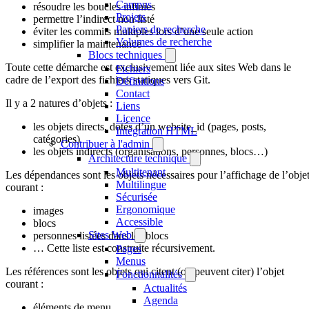
Campus
résoudre les boucles infinies
Projets
permettre l’indirect non listé
Papiers de recherche
éviter les commits multiples lors d’une seule action
Volumes de recherche
simplifier la maintenance
Blocs techniques
Toute cette démarche est exclusivement liée aux sites Web dans le
Fichiers
cadre de l’export des fichiers statiques vers Git.
Définitions
Contact
Il y a 2 natures d’objets :
Liens
Licence
les objets directs, dotés d’un website_id (pages, posts,
Intégration HTML
catégories)
Contribuer à l'admin
les objets indirects (organisations, personnes, blocs…)
Architecture technique
Multitenant
Les dépendances sont les objets nécessaires pour l’affichage de l’obje
Multilingue
courant :
Sécurisée
Ergonomique
images
Accessible
blocs
Sites Web
personnes listées dans les blocs
… Cette liste est construite récursivement.
Pages
Menus
Les références sont les objets qui citent (ou peuvent citer) l’objet
Fonctionnalités
courant :
Actualités
Agenda
éléments de menu