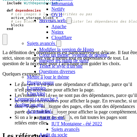
Infomaniak
include
WithDependencies
Netlify
def
dependencies
OVH
# Les images à la une, héritées ou pas
active_storage_blobs
+
Serveurs web
# Les blocks (pas besoin de lister les dépendances des blo
blocks
Apache
end
Nginx
Cloudflare
Sujets avancés
Modifier la version de Hugo
La définition des dépendances est particulièrement délicate. Il faut êtr
Créer un thème "système de design"
strict, sinon on arrive vite à mettre tout en dépendance de tout. La
Intégrer les outils de suivi
question de la nécessité pour l’affichage doit guider les choix.
Tester le style d'un site
Questions diverses
Quelques exemples…
Mettre à jour le thème
Plugins osuny
Le
n’est pas une dépendance d’affichage, parce qu’il
parent
Exemples
n’est pas nécessaire pour afficher la page.
Checklist
Les enfants
ne sont pas des dépendances, parce qu’il
children
Comment ça marche ?
ne sont pas nécessaires pour afficher la page. En revanche, si u
Auditer un site
bloc “Pages” mentionne des pages, elles sont des dépendances
Accessibilité
parce qu’il faut les envoyer pour afficher la page complètement
Si on a le parent et les enfants, en fait toutes les pages sont
Audit de site
reliées entre elles.
IUT Montaigne - été 2022
Sujets avancés
Les références
Audit du socle