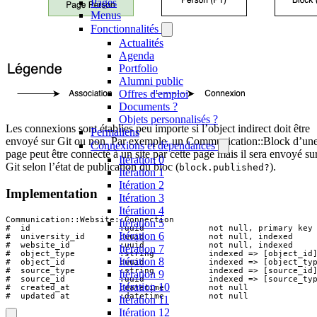
Pages
Menus
Fonctionnalités
Actualités
Agenda
Portfolio
Alumni public
Offres d'emploi
Documents ?
Objets personnalisés ?
Les connexions sont établies peu importe si l’object indirect doit être
Permaliens
envoyé sur Git ou non. Par exemple, un Communication::Block d’un
Connexions et dépendances
page peut être connecté à un site par cette page mais il sera envoyé su
Itération 0
Git selon l’état de publication du bloc (
).
block.published?
Itération 1
Itération 2
Implementation
Itération 3
Itération 4
Communication::Website::Connection

Itération 5
#  id                  :uuid             not null, primary key

Itération 6
#  university_id       :uuid             not null, indexed

#  website_id          :uuid             not null, indexed

Itération 7
#  object_type         :string           indexed => [object_id]
Itération 8
#  object_id           :uuid             indexed => [object_typ
#  source_type         :string           indexed => [source_id]
Itération 9
#  source_id           :uuid             indexed => [source_typ
Itération 10
#  created_at          :datetime         not null

#  updated_at          :datetime         not null
Itération 11
Itération 12