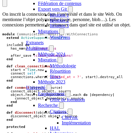
Fédération de contenus
Export vers Git
On inscrit la connexion dans l’université et dans le site Web. On
Itération 1
mentionne l’objet polymorphe (page, personne, blob…). Les
Itération 2
connexions permettent de retrouver dans quel site est utilisé un objet.
Itération 3
Migrations
module
Communication::Website::WithConnections
WordPress
extend
ActiveSupport
::
Concern
Extranets
included
do
Multilingue
has_many
:connections
Méthode 2024
after_save
:clean_connections!
end
Migration
Méthodologie
def
clean_connections!
start
=
Time
.
now
Répartition
connect
self
Blocs
connections
.
where
(
'updated_at < ?'
,
start
)
.
destroy_all
end
Méthode 2023
Université
def
connect
(
object
,
source
)
connect_object
object
,
source
Enseignement
object
.
recursive_dependencies
.
each
do
|
dependency
|
connect_object
dependency
,
source
Offre de formation
end
Recherche
end
Citations
def
disconnect
(
object
,
source
)
disconnect_object
object
,
source
CiteProc
end
Implémentation
protected
HAL