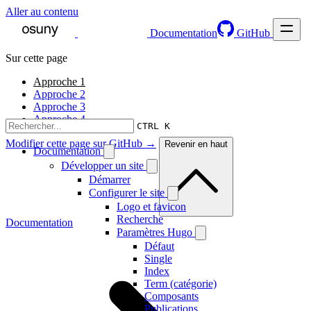
Aller au contenu
Documentation
GitHub
Sur cette page
Approche 1
Approche 2
Approche 3
Approche 4
CTRL K
Modifier cette page sur GitHub →
Revenir en haut
Documentation
Développer un site
Démarrer
Configurer le site
Logo et favicon
Recherche
Documentation
Paramètres Hugo
Défaut
Single
Index
Term (catégorie)
Composants
Publications