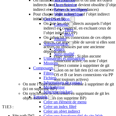
On rafraîchit ses connexions et on liste les objets
Modélisation
indirects dont la connexion devient obsolète (l’obje
Open Science
indirect et certaines de ses dépendances)
Revues scientifiques
Pour chaque objet indirect (sauf l’objet indirect
Veille scientifique
initial) (ici OS et B)
Communication
On liste les objets directs auxquels l’objet
Contenu
indirect est connecté, en excluant ceux de
Titres
l’objet initial (ici PP)
Blocs
On rafraichît les connexions de ces objets
Alumni
directs, car impossible de savoir si elles sont
Administration
actives ou obsolètes par une ancienne
Stages
dépublication
Suivi qualité
étape sautée
: Si plus aucune
Utilisateurs et utilisatrices
connexion active, on note l’objet
Missions
indirect comme à supprimer de git
Composants
Sinon on ne fait rien (ici on conserve
Filtres
OS et B car leurs connexions via PP
Fichiers
sont toujours actives)
Informations de contact
On note l’objet indirect initial comme à supprimer de git
Médiathèque
(ici on supprime BP)
Sélecteur (picker)
On synchronise le référentiel en supprimant de git les
Tutoriels
objets indirects listés (on supprime BP)
Créer un élément de menu
Créer un index filtré
T1E3 :
Créer un objet indirect
Site web [W]
Créer une fonctionnalité de site Web