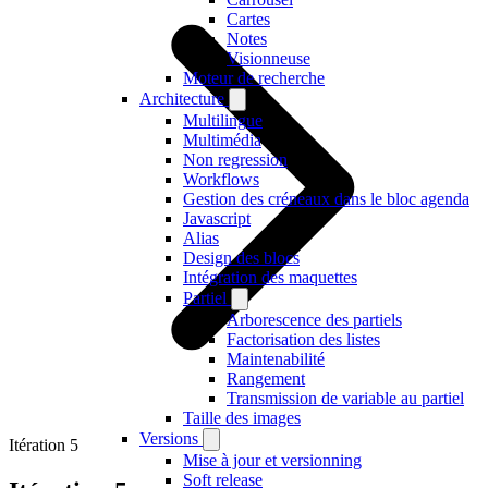
Cartes
Notes
Visionneuse
Moteur de recherche
Architecture
Multilingue
Multimédia
Non regression
Workflows
Gestion des créneaux dans le bloc agenda
Javascript
Alias
Design des blocs
Intégration des maquettes
Partiel
Arborescence des partiels
Factorisation des listes
Maintenabilité
Rangement
Transmission de variable au partiel
Taille des images
Versions
Itération 5
Mise à jour et versionning
Soft release