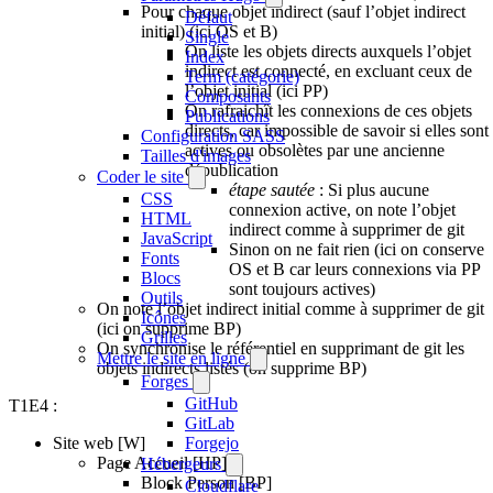
Pour chaque objet indirect (sauf l’objet indirect
Défaut
initial) (ici OS et B)
Single
On liste les objets directs auxquels l’objet
Index
indirect est connecté, en excluant ceux de
Term (catégorie)
l’objet initial (ici PP)
Composants
On rafraichît les connexions de ces objets
Publications
directs, car impossible de savoir si elles sont
Configuration SASS
actives ou obsolètes par une ancienne
Tailles d'images
dépublication
Coder le site
étape sautée
: Si plus aucune
CSS
connexion active, on note l’objet
HTML
indirect comme à supprimer de git
JavaScript
Sinon on ne fait rien (ici on conserve
Fonts
OS et B car leurs connexions via PP
Blocs
sont toujours actives)
Outils
On note l’objet indirect initial comme à supprimer de git
Icônes
(ici on supprime BP)
Grilles
On synchronise le référentiel en supprimant de git les
Mettre le site en ligne
objets indirects listés (on supprime BP)
Forges
GitHub
T1E4 :
GitLab
Site web [W]
Forgejo
Page Accueil [HP]
Hébergeurs
Block Person [BP]
Cloudflare