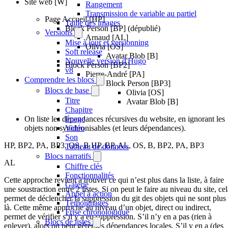
Site web [W]
Rangement
Transmission de variable au partiel
Page Accueil [HP]
Taille des images
Block Person [BP] (dépublié)
Versions
Arnaud [AL]
Mise à jour et versionning
Olivia [OS]
Soft release
Avatar Blob [B]
Nouvelle version d'Hugo
Block Person [BP2]
v8
Pierre-André [PA]
Comprendre les blocs
Block Person [BP3]
Blocs de base
Olivia [OS]
Titre
Avatar Blob [B]
Chapitre
Image
On liste les dépendances récursives du website, en ignorant les
Vidéo
objets non synchronisables (et leurs dépendances).
Son
HP, BP2, PA, BP3, OS, B HP, BP, AL, OS, B, BP2, PA, BP3
Tableau de données
Blocs narratifs
AL
Chiffre clés
Fonctionnalités
Cette approche revient à trouver ce qui n’est plus dans la liste, à faire
Galerie
une soustraction entre 2 listes. Si on peut le faire au niveau du site, ce
Appel à action
permet de déclencher la suppression du git des objets qui ne sont plus
Témoignages
là. Cette même approche au niveau d’un objet, direct ou indirect,
Frise chronologique
permet de vérifier s’il y a eu suppression. S’il n’y en a pas (rien à
Blocs de listes
enlever), alors on peut gérer les dépendances locales. S’il y en a (des