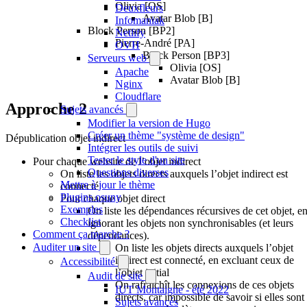
Olivia [OS]
Deuxfleurs
Avatar Blob [B]
Infomaniak
Block Person [BP2]
Netlify
Pierre-André [PA]
OVH
Block Person [BP3]
Serveurs web
Olivia [OS]
Apache
Avatar Blob [B]
Nginx
Cloudflare
Approche 2
Sujets avancés
Modifier la version de Hugo
Créer un thème "système de design"
Dépublication objet indirect
Intégrer les outils de suivi
Tester le style d'un site
Pour chaque website de l’objet indirect
Questions diverses
On liste les objets directs auxquels l’objet indirect est
Mettre à jour le thème
connecté
Plugins osuny
Pour chaque objet direct
Exemples
On liste les dépendances récursives de cet objet, e
Checklist
ignorant les objets non synchronisables (et leurs
Comment ça marche ?
dépendances).
Auditer un site
On liste les objets directs auxquels l’objet
indirect est connecté, en excluant ceux de
Accessibilité
l’objet initial
Audit de site
On rafraichît les connexions de ces objets
IUT Montaigne - été 2022
directs, car impossible de savoir si elles sont
Sujets avancés