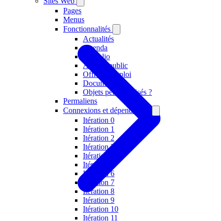
Sites Web
Pages
Menus
Fonctionnalités
Actualités
Agenda
Portfolio
Alumni public
Offres d'emploi
Documents ?
Objets personnalisés ?
Permaliens
Connexions et dépendances
Itération 0
Itération 1
Itération 2
Itération 3
Itération 4
Itération 5
Itération 6
Itération 7
Itération 8
Itération 9
Itération 10
Itération 11