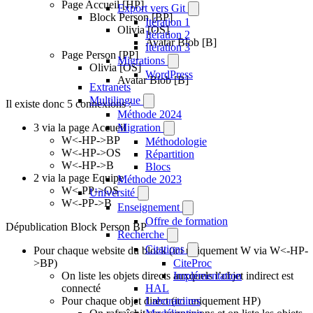
Page Accueil [HP]
Export vers Git
Block Person [BP]
Itération 1
Olivia [OS]
Itération 2
Avatar Blob [B]
Itération 3
Page Person [PP]
Migrations
Olivia [OS]
WordPress
Avatar Blob [B]
Extranets
Multilingue
Il existe donc 5 connexions :
Méthode 2024
3 via la page Accueil
Migration
W<-HP->BP
Méthodologie
W<-HP->OS
Répartition
W<-HP->B
Blocs
2 via la page Equipe
Méthode 2023
W<-PP->OS
Université
W<-PP->B
Enseignement
Offre de formation
Dépublication Block Person BP
Recherche
Citations
Pour chaque website du block (ici uniquement W via W<-HP-
>BP)
CiteProc
On liste les objets directs auxquels l’objet indirect est
Implémentation
connecté
HAL
Pour chaque objet direct (ici uniquement HP)
Laboratoires