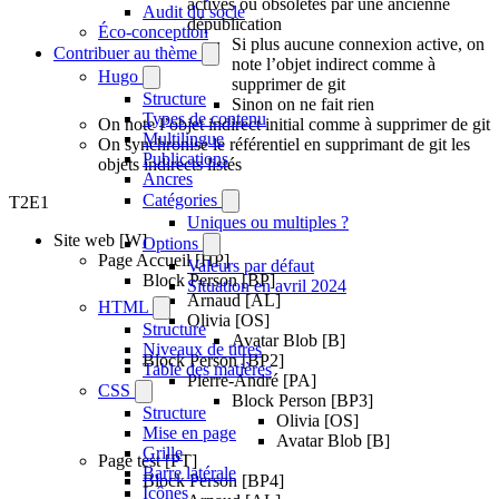
actives ou obsolètes par une ancienne
Audit du socle
dépublication
Éco-conception
Si plus aucune connexion active, on
Contribuer au thème
note l’objet indirect comme à
Hugo
supprimer de git
Structure
Sinon on ne fait rien
Types de contenu
On note l’objet indirect initial comme à supprimer de git
Multilingue
On synchronise le référentiel en supprimant de git les
Publications
objets indirects listés
Ancres
Catégories
T2E1
Uniques ou multiples ?
Site web [W]
Options
Page Accueil [HP]
Valeurs par défaut
Block Person [BP]
Situation en avril 2024
Arnaud [AL]
HTML
Olivia [OS]
Structure
Avatar Blob [B]
Niveaux de titres
Block Person [BP2]
Table des matières
Pierre-André [PA]
CSS
Block Person [BP3]
Structure
Olivia [OS]
Mise en page
Avatar Blob [B]
Grille
Page test [PT]
Barre latérale
Block Person [BP4]
Icônes