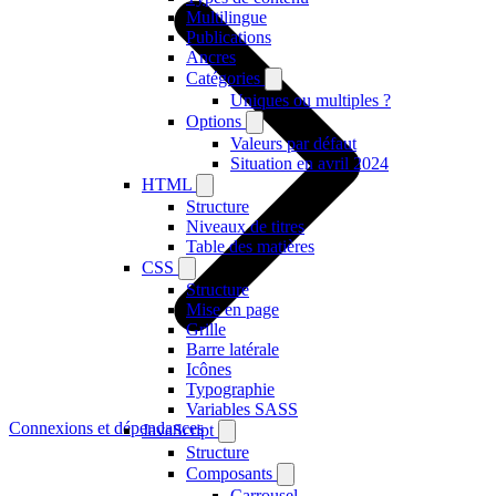
Multilingue
Publications
Ancres
Catégories
Uniques ou multiples ?
Options
Valeurs par défaut
Situation en avril 2024
HTML
Structure
Niveaux de titres
Table des matières
CSS
Structure
Mise en page
Grille
Barre latérale
Icônes
Typographie
Variables SASS
Connexions et dépendances
JavaScript
Structure
Composants
Carrousel