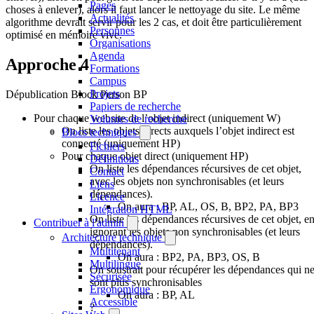
Pages
choses à enlever), alors il faut lancer le nettoyage du site. Le même
Actualités
algorithme devrait servir pour les 2 cas, et doit être particulièrement
Personnes
optimisé en mémoire vive.
Organisations
Agenda
Approche 4
Formations
Campus
Projets
Dépublication Block Person BP
Papiers de recherche
Pour chaque website de l’objet indirect (uniquement W)
Volumes de recherche
On liste les objets directs auxquels l’objet indirect est
Blocs techniques
connecté (uniquement HP)
Fichiers
Pour chaque objet direct (uniquement HP)
Définitions
On liste les dépendances récursives de cet objet,
Contact
avec les objets non synchronisables (et leurs
Liens
dépendances).
Licence
On aura : BP, AL, OS, B, BP2, PA, BP3
Intégration HTML
On liste les dépendances récursives de cet objet, e
Contribuer à l'admin
ignorant les objets non synchronisables (et leurs
Architecture technique
dépendances).
Multitenant
On aura : BP2, PA, BP3, OS, B
Multilingue
On soustrait pour récupérer les dépendances qui n
Sécurisée
sont plus synchronisables
Ergonomique
On aura : BP, AL
Accessible
?