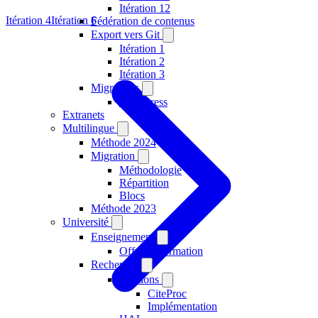
Itération 12
Itération 4
Itération 6
Fédération de contenus
Export vers Git
Itération 1
Itération 2
Itération 3
Migrations
WordPress
Extranets
Multilingue
Méthode 2024
Migration
Méthodologie
Répartition
Blocs
Méthode 2023
Université
Enseignement
Offre de formation
Recherche
Citations
CiteProc
Implémentation