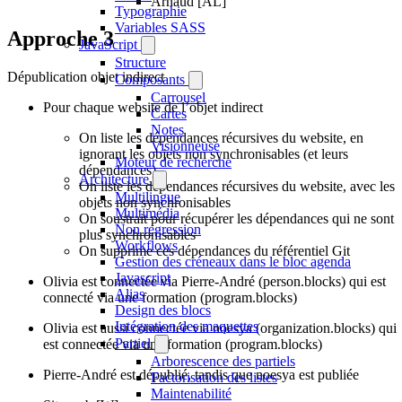
Arnaud [AL]
Typographie
Variables SASS
Approche 3
JavaScript
Structure
Dépublication objet indirect
Composants
Carrousel
Pour chaque website de l’objet indirect
Cartes
Notes
On liste les dépendances récursives du website, en
Visionneuse
ignorant les objets non synchronisables (et leurs
Moteur de recherche
dépendances).
Architecture
On liste les dépendances récursives du website, avec les
Multilingue
objets non synchronisables
Multimédia
On soustrait pour récupérer les dépendances qui ne sont
Non regression
plus synchronisables
Workflows
On supprime ces dépendances du référentiel Git
Gestion des créneaux dans le bloc agenda
Javascript
Olivia est connectée via Pierre-André (person.blocks) qui est
Alias
connecté via une formation (program.blocks)
Design des blocs
Intégration des maquettes
Olivia est aussi connectée via noesya (organization.blocks) qui
Partiel
est connectée via une formation (program.blocks)
Arborescence des partiels
Pierre-André est dépublié, tandis que noesya est publiée
Factorisation des listes
Maintenabilité