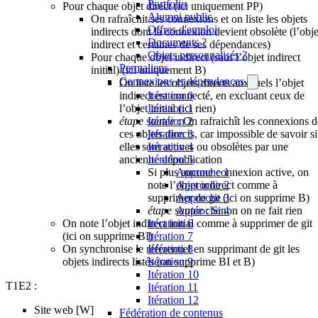
Portfolio
Pour chaque objet direct (ici uniquement PP)
Alumni public
On rafraîchit ses connexions et on liste les objets
Offres d'emploi
indirects dont la connexion devient obsolète (l’obje
Documents ?
indirect et certaines de ses dépendances)
Objets personnalisés ?
Pour chaque objet indirect (sauf l’objet indirect
Permaliens
initial) (ici uniquement B)
Connexions et dépendances
On liste les objets directs auxquels l’objet
indirect est connecté, en excluant ceux de
Itération 0
l’objet initial (ici rien)
Itération 1
étape sautée
: On rafraichît les connexions d
Itération 2
ces objets directs, car impossible de savoir si
Itération 3
elles sont actives ou obsolètes par une
Itération 4
ancienne dépublication
Itération 5
Si plus aucune connexion active, on
Approche 1
note l’objet indirect comme à
Approche 2
supprimer de git (ici on supprime B)
Approche 3
étape sautée
: Sinon on ne fait rien
Approche 4
On note l’objet indirect initial comme à supprimer de git
Itération 6
(ici on supprime BI)
Itération 7
On synchronise le référentiel en supprimant de git les
Itération 8
objets indirects listés (on supprime BI et B)
Itération 9
Itération 10
T1E2 :
Itération 11
Itération 12
Site web [W]
Fédération de contenus