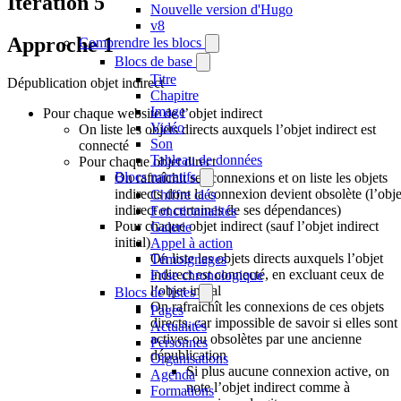
Itération 5
Nouvelle version d'Hugo
v8
Approche 1
Comprendre les blocs
Blocs de base
Titre
Dépublication objet indirect
Chapitre
Image
Pour chaque website de l’objet indirect
Vidéo
On liste les objets directs auxquels l’objet indirect est
Son
connecté
Tableau de données
Pour chaque objet direct
Blocs narratifs
On rafraîchit ses connexions et on liste les objets
indirects dont la connexion devient obsolète (l’obje
Chiffre clés
indirect et certaines de ses dépendances)
Fonctionnalités
Pour chaque objet indirect (sauf l’objet indirect
Galerie
initial)
Appel à action
On liste les objets directs auxquels l’objet
Témoignages
indirect est connecté, en excluant ceux de
Frise chronologique
l’objet initial
Blocs de listes
On rafraichît les connexions de ces objets
Pages
directs, car impossible de savoir si elles sont
Actualités
actives ou obsolètes par une ancienne
Personnes
dépublication
Organisations
Si plus aucune connexion active, on
Agenda
note l’objet indirect comme à
Formations