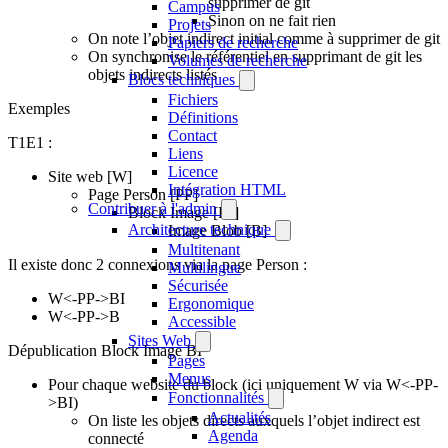
supprimer de git
Campus
Sinon on ne fait rien
Projets
On note l’objet indirect initial comme à supprimer de git
Papiers de recherche
On synchronise le référentiel en supprimant de git les
Volumes de recherche
objets indirects listés
Blocs techniques
Fichiers
Exemples
Définitions
Contact
T1E1 :
Liens
Licence
Site web [W]
Intégration HTML
Page Person [PP]
Contribuer à l'admin
Block Image [BI]
Architecture technique
Image Blob [B]
Multitenant
Il existe donc 2 connexions via la page Person :
Multilingue
Sécurisée
W<-PP->BI
Ergonomique
W<-PP->B
Accessible
Sites Web
Dépublication Block Image BI
Pages
Menus
Pour chaque website du block (ici uniquement W via W<-PP-
Fonctionnalités
>BI)
Actualités
On liste les objets directs auxquels l’objet indirect est
Agenda
connecté