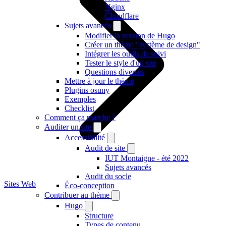
Nginx
Cloudflare
Sujets avancés
Modifier la version de Hugo
Créer un thème "système de design"
Intégrer les outils de suivi
Tester le style d'un site
Questions diverses
Mettre à jour le thème
Plugins osuny
Exemples
Checklist
Comment ça marche ?
Auditer un site
Accessibilité
Audit de site
IUT Montaigne - été 2022
Sujets avancés
Audit du socle
Sites Web
Éco-conception
Contribuer au thème
Hugo
Structure
Types de contenu