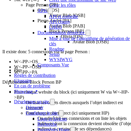
Page Person [PP]
Gérer les rôles
Olivia [OS]
APIs
Avatar Blob [OSB]
API et corbeille
Pierre-André [PA]
API Osuny
Avatar Blob [PAB]
LHÉO
Block Person [BP]
Documentation dépréciée
Olivia [OS]
Mise à jour de l'algorithme de génération de
Avatar Blob [OSB]
clés
Readme
Il existe donc 5 connexions via la page Person :
Setup
WYSIWYG
W<-PP->OS
Composants Vue
W<-PP->OSB
Plus
W<-PP->PA
Règles de contribution
Glossaire
Dépublication Block Person BP
En cas de problème
Showcase ↗
Pour chaque website du block (ici uniquement W via W<-HP-
>BP)
Développer un site
On liste les objets directs auxquels l’objet indirect est
Démarrer
connecté
Pour chaque objet direct (ici uniquement HP)
Configurer le site
On rafraîchit ses connexions et on liste les objets
Logo et favicon
indirects dont la connexion devient obsolète (l’obje
Recherche
indirect et certaines de ses dépendances)
Paramètres Hugo