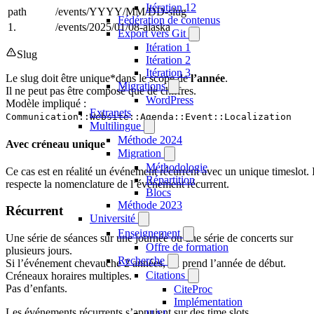
Itération 12
path
/events/YYYY/MM/DD-slug
Fédération de contenus
1.
/events/2025/01/08-alaska
Export vers Git
Itération 1
Slug
Itération 2
Itération 3
Le slug doit être unique*dans le scope de
l’année
.
Migrations
Il ne peut pas être composé que de chiffres.
WordPress
Modèle impliqué :
Extranets
Communication::Website::Agenda::Event::Localization
Multilingue
Méthode 2024
Avec créneau unique
Migration
Méthodologie
Ce cas est en réalité un événement récurrent avec un unique timeslot. I
Répartition
respecte la nomenclature de l’événement récurrent.
Blocs
Méthode 2023
Récurrent
Université
Enseignement
Une série de séances sur une journée ou une série de concerts sur
Offre de formation
plusieurs jours.
Recherche
Si l’événement chevauche 2 années, on prend l’année de début.
Citations
Créneaux horaires multiples.
Pas d’enfants.
CiteProc
Implémentation
Les événements récurrents s’appuient sur des time slots