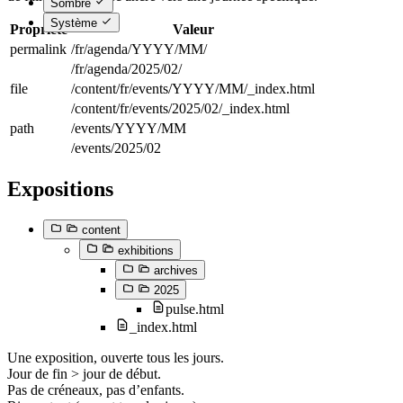
Sombre
Système
Propriété
Valeur
permalink
/fr/agenda/YYYY/MM/
/fr/agenda/2025/02/
file
/content/fr/events/YYYY/MM/_index.html
/content/fr/events/2025/02/_index.html
path
/events/YYYY/MM
/events/2025/02
Expositions
content
exhibitions
archives
2025
pulse.html
_index.html
Une exposition, ouverte tous les jours.
Jour de fin > jour de début.
Pas de créneaux, pas d’enfants.