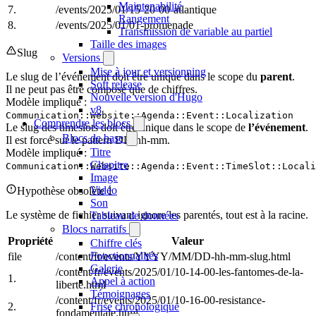
Maintenabilité
7.
/events/2025/01/15-20-00-atlantique
Rangement
8.
/events/2025/01/01-promenade
Transmission de variable au partiel
Taille des images
Slug
Versions
Mise à jour et versionning
Le slug de l’événement doit être unique dans le scope du
parent
.
Soft release
Il ne peut pas être composé que de chiffres.
Nouvelle version d'Hugo
Modèle impliqué :
v8
Communication::Website::Agenda::Event::Localization
Comprendre les blocs
Le slug des timeslots doit être unique dans le scope de
l’événement
.
Blocs de base
Il est forcé sur le pattern DD-hh-mm.
Titre
Modèle impliqué :
Chapitre
Communication::Website::Agenda::Event::TimeSlot::Locali
Image
Vidéo
Hypothèse obsolète 1
Son
Le système de fichier suivant ignore les parentés, tout est à la racine.
Tableau de données
Blocs narratifs
Propriété
Valeur
Chiffre clés
Fonctionnalités
file
/content/fr/events/YYYY/MM/DD-hh-mm-slug.html
Galerie
/content/fr/events/2025/01/10-14-00-les-fantomes-de-la-
1.
Appel à action
liberte.html
Témoignages
/content/fr/events/2025/01/10-16-00-resistance-
Frise chronologique
2.
fondamentale.html