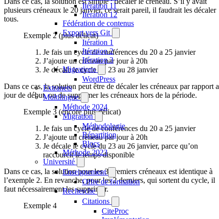
Dans ce cas, la solution est simple : décaler le créneau. S’il y avait
Itération 11
plusieurs créneaux le 20 janvier, ce serait pareil, il faudrait les décaler
Itération 12
tous.
Fédération de contenus
Export vers Git
Exemple 2 (plus délicat)
Itération 1
Itération 2
Je fais un cycle de conférences du 20 a 25 janvier
Itération 3
J’ajoute un créneau par jour à 20h
Migrations
Je décale le cycle du 23 au 28 janvier
WordPress
Dans ce cas, la solution peut être de décaler les créneaux par rapport 
Extranets
jour de début, ou de supprimer les créneaux hors de la période.
Multilingue
Méthode 2024
Exemple 3 (encore plus délicat)
Migration
Méthodologie
Je fais un cycle de conférences du 20 a 25 janvier
Répartition
J’ajoute un créneau par jour à 20h
Blocs
Je décale le cycle du 23 au 26 janvier, parce qu’on
Méthode 2023
raccourcit le temps disponible
Université
Dans ce cas, la solution pour les 3 premiers créneaux est identique à
Enseignement
l’exemple 2. En revanche, pour les 2 derniers, qui sortent du cycle, il
Offre de formation
faut nécessairement les supprimer.
Recherche
Citations
Exemple 4
CiteProc