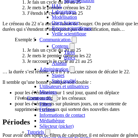
Implémentation
Je fais un cycle du 20 au 25
HAL
Je mets le premier créneau les 22
Laboratoires
J’étends le cycle au 19 au 25
Modélisation
Open Science
Le créneau du 22 n’a aucune raison de bouger. On peut définir que le
Revues scientifiques
durées qui s’étendent n’impliquent pas de modification, mais…
Veille scientifique
Exemple 5
Communication
Contenu
Je fais un cycle du 20 au 25
Titres
Je mets le premier créneau les 22
Blocs
Je raccourcis le cycle au 21 au 25
Alumni
Administration
… la durée s’est réduite, et il n’y a aucune raison de décaler le 22.
Stages
Suivi qualité
Il semble qu’une bonne politique soit double :
Utilisateurs et utilisatrices
Missions
pour les événements sur 1 seul jour, quand on déplace
Composants
l’événement on déplace les créneaux
pour les événements sur plusieurs jours, on se contente de
Filtres
supprimer les créneaux qui sortent des nouvelles dates
Fichiers
Informations de contact
Médiathèque
Périodes
Sélecteur (picker)
Tutoriels
Pour avoir des sortes de filtres de calendrier, il est nécessaire de génér