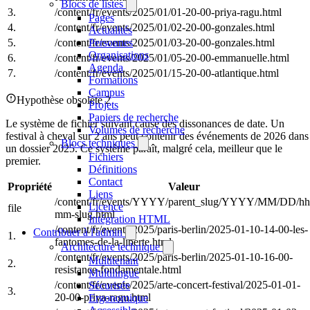
Blocs de listes
3.
/content/fr/events/2025/01/01-20-00-priya-ragu.html
Pages
4.
/content/fr/events/2025/01/02-20-00-gonzales.html
Actualités
Personnes
5.
/content/fr/events/2025/01/03-20-00-gonzales.html
Organisations
6.
/content/fr/events/2025/01/05-20-00-emmanuelle.html
Agenda
7.
/content/fr/events/2025/01/15-20-00-atlantique.html
Formations
Campus
Hypothèse obsolète 2
Projets
Papiers de recherche
Le système de fichier suivant cause des dissonances de date. Un
Volumes de recherche
festival à cheval sur 2 ans peut contenir des événements de 2026 dans
Blocs techniques
un dossier 2025. Ce système paraît, malgré cela, meilleur que le
Fichiers
premier.
Définitions
Contact
Propriété
Valeur
Liens
/content/fr/events/YYYY/parent_slug/YYYY/MM/DD/hh
Licence
file
mm-slug.html
Intégration HTML
/content/fr/events/2025/paris-berlin/2025-01-10-14-00-les-
Contribuer à l'admin
1.
fantomes-de-la-liberte.html
Architecture technique
/content/fr/events/2025/paris-berlin/2025-01-10-16-00-
Multitenant
2.
resistance-fondamentale.html
Multilingue
/content/fr/events/2025/arte-concert-festival/2025-01-01-
Sécurisée
3.
20-00-priya-ragu.html
Ergonomique