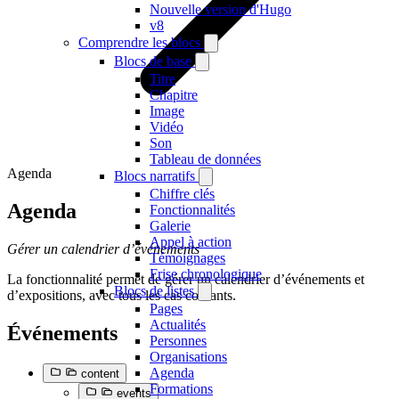
Nouvelle version d'Hugo
v8
Comprendre les blocs
Blocs de base
Titre
Chapitre
Image
Vidéo
Son
Tableau de données
Agenda
Blocs narratifs
Chiffre clés
Agenda
Fonctionnalités
Galerie
Appel à action
Gérer un calendrier d’événements
Témoignages
Frise chronologique
La fonctionnalité permet de gérer un calendrier d’événements et
Blocs de listes
d’expositions, avec tous les cas courants.
Pages
Actualités
Événements
Personnes
Organisations
Agenda
content
Formations
events