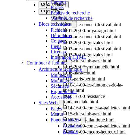
Campus
archives
Projets
2025
Papiers de recherche
Volumes de recherche
01
Blocs techniques
01-arte-concert-festival.html
Fichiers
01-20-00-priya-ragu.html
Définitions
02-arte-concert-festival.html
Contact
02-20-00-gonzales.html
Liens
03-arte-concert-festival.html
Licence
03-20-00-gonzales.html
Intégration HTML
05-cine-club-gaze.html
Contribuer à l'admin
05-20-00-emmanuelle.html
Architecture technique
08-alaska.html
Multitenant
10-paris-berlin.html
Multilingue
10-14-00-les-fantomes-de-la-
Sécurisée
liberte.html
Ergonomique
10-16-00-resistance-
Accessible
fondamentale.html
Sites Web
14-16-00-contes-a-paillettes.html
Pages
15-cine-club-gaze.html
Menus
Fonctionnalités
15-20-00-atlantique.html
Actualités
20-16-00-contes-a-paillettes.html
Agenda
20-19-00-encore-heureux.html