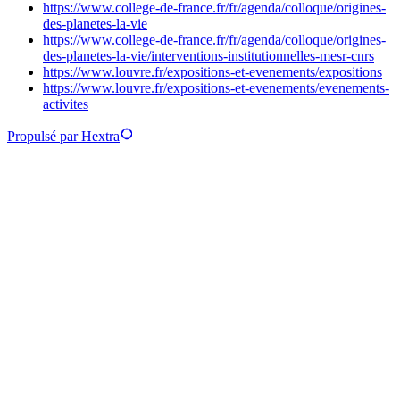
https://www.college-de-france.fr/fr/agenda/colloque/origines-
des-planetes-la-vie
https://www.college-de-france.fr/fr/agenda/colloque/origines-
des-planetes-la-vie/interventions-institutionnelles-mesr-cnrs
https://www.louvre.fr/expositions-et-evenements/expositions
https://www.louvre.fr/expositions-et-evenements/evenements-
activites
Propulsé par Hextra