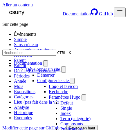
Aller au contenu
Documentation
GitHub
Sur cette page
Événements
Simple
Sans créneau
Avec créneau unique
CTRL K
Récurrent
Parent
Documentation
Enfant
Développer un site
Décalage des créneaux
Démarrer
Périodes
Configurer le site
Année
Mois
Logo et favicon
Expositions
Recherche
Catégories
Paramètres Hugo
Lieu (pas fait dans la v2)
Défaut
Analyse
Single
Historique
Index
Exemples
Term (catégorie)
Composants
Modifier cette page sur GitHub →
Revenir en haut
Publications