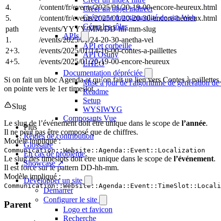
4.
/content/fr/events/2025/01/20-19-00-encore-heureux.html
Créer un objet indirect
Créer une fonctionnalité de site Web
5.
/content/fr/events/2025/01/20-20-30-encore-heureux.html
Gérer les rôles
path
/events/YYYY/MM/DD-hh-mm-slug
APIs
1.
/events/2025/01/24-20-30-anetha-vel
API et corbeille
2+3.
/events/2025/01/14-16-00-contes-a-paillettes
API Osuny
4+5.
/events/2025/01/20-19-00-encore-heureux
LHÉO
Documentation dépréciée
Si on fait un bloc Agenda et qu’on fait un lien vers Contes à paillettes,
Mise à jour de l'algorithme de génération de 
on pointe vers le 1er timeslot.
Readme
Setup
Slug
WYSIWYG
Composants Vue
Le slug de l’événement doit être unique dans le scope de
l’année
.
Plus
Il ne peut pas être composé que de chiffres.
Règles de contribution
Modèle impliqué :
Glossaire
Communication::Website::Agenda::Event::Localization
En cas de problème
Le slug des timeslots doit être unique dans le scope de
l’événement
.
Showcase ↗
Il est forcé sur le pattern DD-hh-mm.
Modèle impliqué :
Développer un site
Communication::Website::Agenda::Event::TimeSlot::Locali
Démarrer
Configurer le site
Parent
Logo et favicon
Recherche