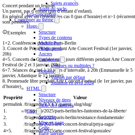
Sujets avancés
Concert pendant un festival.
Audit du socle
Un parent, pas d’enfant (pas d’enfant d’enfant).
Éco-conception
En général avec un créneau, les cas 0 (pas d’horaire) et n>1 (récurrent
Contribuer au thème
sont possibles.
Hugo
Structure
Exemples
Types de contenu
Multilingue
1+2. Conférences pendant Paris-Berlin
Publications
3. Concert de Priya Ragu pendant Arte Concert Festival (1er janvier,
Ancres
20h)
4+5. Concerts de Gonzales sur 2 jours différents pendant Arte Concer
Catégories
Festival (le 2 et 3 janvier, 20h)
Uniques ou multiples ?
6+7. Séances de ciné à 10 jours d’intervalle, à 20h (Emmanuelle le 5
Options
janvier, Atlantique le 15 janvier)
Valeurs par défaut
8. Promenade libre pendant Arte Concert Festival (le 1er janvier, pas
Situation en avril 2024
d’horaire)
HTML
Structure
Propriété
Valeur
Niveaux de titres
permalink
/fr/agenda/YYYY/parent_slug/slug/
Table des matières
1.
/fr/agenda/2025/paris-berlin/les-fantomes-de-la-liberte/
CSS
Structure
2.
/fr/agenda/2025/paris-berlin/resistance-fondamentale/
Mise en page
3.
/fr/agenda/2025/arte-concert-festival/priya-ragu/
Grille
4+5.
/fr/agenda/2025/arte-concert-festival/gonzales/
Barre latérale