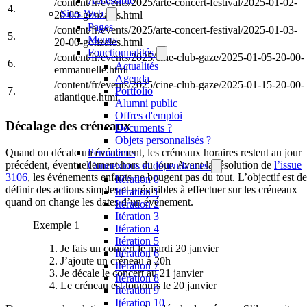
Accessible
/content/fr/events/2025/arte-concert-festival/2025-01-02-
4.
Sites Web
20-00-gonzales.html
Pages
/content/fr/events/2025/arte-concert-festival/2025-01-03-
5.
Menus
20-00-gonzales.html
Fonctionnalités
/content/fr/events/2025/cine-club-gaze/2025-01-05-20-00-
6.
Actualités
emmanuelle.html
Agenda
/content/fr/events/2025/cine-club-gaze/2025-01-15-20-00-
Portfolio
7.
atlantique.html
Alumni public
Offres d'emploi
Décalage des créneaux
Documents ?
Objets personnalisés ?
Quand on décale un événement, les créneaux horaires restent au jour
Permaliens
précédent, éventuellement hors du jour. Avant la résolution de
l’issue
Connexions et dépendances
3106
, les événements enfants ne bougent pas du tout. L’objectif est de
Itération 0
définir des actions simples et prévisibles à effectuer sur les créneaux
Itération 1
quand on change les dates d’un événement.
Itération 2
Itération 3
Exemple 1
Itération 4
Itération 5
Je fais un concert le mardi 20 janvier
Itération 6
J’ajoute un créneau à 20h
Itération 7
Je décale le concert au 21 janvier
Itération 8
Le créneau est toujours le 20 janvier
Itération 9
Itération 10