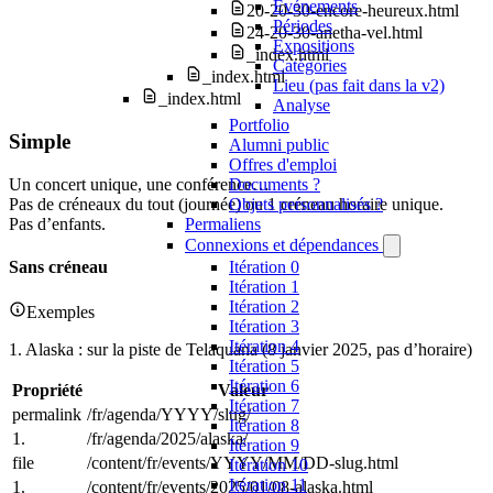
Événements
20-20-30-encore-heureux.html
Périodes
24-20-30-anetha-vel.html
Expositions
_index.html
Catégories
_index.html
Lieu (pas fait dans la v2)
_index.html
Analyse
Portfolio
Simple
Alumni public
Offres d'emploi
Un concert unique, une conférence…
Documents ?
Pas de créneaux du tout (journée) ou 1 créneau horaire unique.
Objets personnalisés ?
Pas d’enfants.
Permaliens
Connexions et dépendances
Sans créneau
Itération 0
Itération 1
Itération 2
Exemples
Itération 3
Itération 4
1. Alaska : sur la piste de Telaquana (8 janvier 2025, pas d’horaire)
Itération 5
Itération 6
Propriété
Valeur
Itération 7
permalink
/fr/agenda/YYYY/slug/
Itération 8
1.
/fr/agenda/2025/alaska/
Itération 9
file
/content/fr/events/YYYY/MM/DD-slug.html
Itération 10
Itération 11
1.
/content/fr/events/2025/01/08-alaska.html