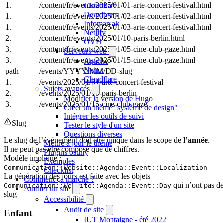
1.
/content/fr/events/2025/01/01-arte-concert-festival.html
Cloudflare
Deuxfleurs
1.
/content/fr/events/2025/01/02-arte-concert-festival.html
Infomaniak
1.
/content/fr/events/2025/01/03-arte-concert-festival.html
Netlify
2.
/content/fr/events/2025/01/10-paris-berlin.html
OVH
3.
/content/fr/events/2025/01/05-cine-club-gaze.html
Serveurs web
3.
/content/fr/events/2025/01/15-cine-club-gaze.html
Apache
Nginx
path
/events/YYYY/MM/DD-slug
Cloudflare
1.
/events/2025/01/01-arte-concert-festival
Sujets avancés
2.
/events/2025/01/10-paris-berlin
Modifier la version de Hugo
3.
/events/2025/01/15-cine-club-gaze
Créer un thème "système de design"
Intégrer les outils de suivi
Slug
Tester le style d'un site
Questions diverses
Le slug de l’événement doit être unique dans le scope de
l’année
.
Mettre à jour le thème
Il ne peut pas être composé que de chiffres.
Plugins osuny
Modèle impliqué :
Exemples
Communication::Website::Agenda::Event::Localization
Checklist
La génération des jours est faite avec les objets
Comment ça marche ?
qui n’ont pas d
Communication::Website::Agenda::Event::Day
Auditer un site
slug
Accessibilité
Audit de site
Enfant
IUT Montaigne - été 2022