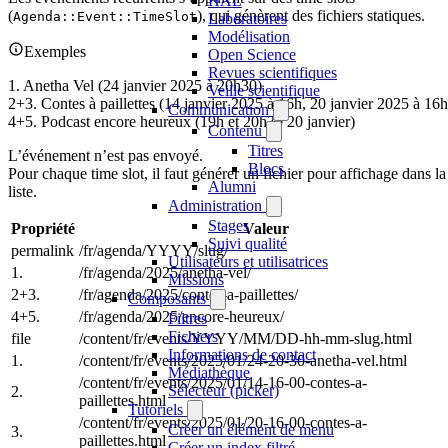
HAL
(
), qui génèrent des fichiers statiques.
Agenda::Event::TimeSlot
Laboratoires
Modélisation
Exemples
Open Science
Revues scientifiques
1. Anetha Vel (24 janvier 2025 à 20h30)
Veille scientifique
2+3. Contes à paillettes (14 janvier 2025 à 16h, 20 janvier 2025 à 16h
Communication
4+5. Podcast encore heureux (19h et 20h30 20 janvier)
Contenu
Titres
L’événement n’est pas envoyé.
Blocs
Pour chaque time slot, il faut générer un fichier pour affichage dans la
Alumni
liste.
Administration
Stages
Propriété
Valeur
Suivi qualité
permalink
/fr/agenda/YYYY/slug/
Utilisateurs et utilisatrices
1.
/fr/agenda/2025/anetha-vel/
Missions
2+3.
/fr/agenda/2025/contes-a-paillettes/
Composants
4+5.
/fr/agenda/2025/encore-heureux/
Filtres
Fichiers
file
/content/fr/events/YYYY/MM/DD-hh-mm-slug.html
Informations de contact
1.
/content/fr/events/2025/01/24-20-30-anetha-vel.html
Médiathèque
/content/fr/events/2025/01/14-16-00-contes-a-
Sélecteur (picker)
2.
paillettes.html
Tutoriels
/content/fr/events/2025/01/20-16-00-contes-a-
Créer un élément de menu
3.
paillettes.html
Créer un index filtré