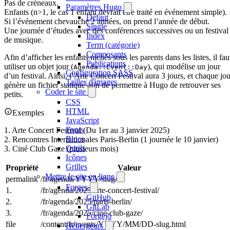
Pas de créneaux.
Paramètres Hugo
Enfants (n>1, le cas 1 enfant devrait être traité en événement simple).
Défaut
Si l’événement chevauche 2 années, on prend l’année de début.
Single
Une journée d’études avec des conférences successives ou un festival
Index
de musique.
Term (catégorie)
Composants
Afin d’afficher les enfants nichés sous les parents dans les listes, il fau
Publications
utiliser un objet jour (
), qui modélise un jour
Agenda::Event::Day
Configuration SASS
d’un festival. Ainsi, l’Arte Concert Festival aura 3 jours, et chaque jou
Tailles d'images
génère un fichier statique afin de permettre à Hugo de retrouver ses
Coder le site
petits.
CSS
HTML
Exemples
JavaScript
Fonts
1. Arte Concert Festival (Du 1er au 3 janvier 2025)
Blocs
2. Rencontres Internationales Paris-Berlin (1 journée le 10 janvier)
Outils
3. Ciné Club Gaze (plusieurs mois)
Icônes
Grilles
Propriété
Valeur
Mettre le site en ligne
permalink
/fr/agenda/YYYY/slug/
Forges
1.
/fr/agenda/2025/arte-concert-festival/
GitHub
2.
/fr/agenda/2025/paris-berlin/
GitLab
3.
/fr/agenda/2025/cine-club-gaze/
Forgejo
file
/content/fr/events/YYYY/MM/DD-slug.html
Hébergeurs