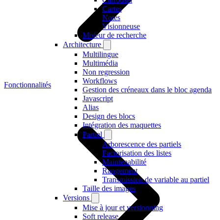
Cartes
Notes
Visionneuse
Moteur de recherche
Architecture
Multilingue
Multimédia
Non regression
Workflows
Fonctionnalités
Gestion des créneaux dans le bloc agenda
Javascript
Alias
Design des blocs
Intégration des maquettes
Partiel
Arborescence des partiels
Factorisation des listes
Maintenabilité
Rangement
Transmission de variable au partiel
Taille des images
Versions
Mise à jour et versionning
Soft release