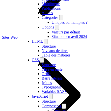
Multilingue
Publications
Ancres
Catégories
Uniques ou multiples ?
Options
Valeurs par défaut
Situation en avril 2024
Sites Web
HTML
Structure
Niveaux de titres
Table des matières
CSS
Structure
Mise en page
Grille
Barre latérale
Icônes
Typographie
Variables SASS
JavaScript
Structure
Composants
Carrousel