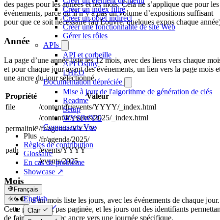
Créer un élément de menu
des pages pour les années et les mois. Cela ne s’applique que pour les
Créer un index filtré
événements, parce qu’il n’y a pas un volume d’expositions suffisant
Créer un objet indirect
pour que ce soit nécessaire (au Louvre, quelques expos chaque année)
Créer une fonctionnalité de site Web
Gérer les rôles
Année
APIs
API et corbeille
La page d’une année liste les 12 mois, avec des liens vers chaque moi
API Osuny
et pour chaque jour ayant des événements, un lien vers la page mois e
LHÉO
une ancre du jour sélectionné.
Documentation dépréciée
Mise à jour de l'algorithme de génération de clés
Propriété
Valeur
Readme
file
/content/fr/events/YYYY/_index.html
Setup
/content/fr/events/2025/_index.html
WYSIWYG
Composants Vue
permalink
/fr/agenda/YYYY/
Plus
/fr/agenda/2025/
Règles de contribution
path
/events/YYYY
Glossaire
/events/2025
En cas de problème
Showcase ↗
Mois
Français
English
La page d’un mois liste les jours, avec les événements de chaque jour.
Français
Cette page n’est pas paginée, et les jours ont des identifiants permettan
Clair
de faire un lien avec ancre vers une journée spécifique.