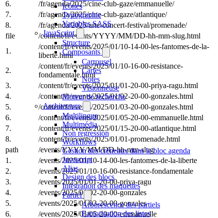
6.
/fr/agenda/2025/cine-club-gaze/emmanuelle/
Icônes
7.
/fr/agenda/2025/cine-club-gaze/atlantique/
Typographie
Variables SASS
8.
/fr/agenda/2025/arte-concert-festival/promenade/
JavaScript
file
/content/fr/events/YYYY/MM/DD-hh-mm-slug.html
Structure
/content/fr/events/2025/01/10-14-00-les-fantomes-de-la-
1.
Composants
liberte.html
Carrousel
/content/fr/events/2025/01/10-16-00-resistance-
Cartes
2.
fondamentale.html
Notes
3.
/content/fr/events/2025/01/01-20-00-priya-ragu.html
Visionneuse
4.
/content/fr/events/2025/01/02-20-00-gonzales.html
Moteur de recherche
Architecture
5.
/content/fr/events/2025/01/03-20-00-gonzales.html
Multilingue
6.
/content/fr/events/2025/01/05-20-00-emmanuelle.html
Multimédia
7.
/content/fr/events/2025/01/15-20-00-atlantique.html
Non regression
8.
/content/fr/events/2025/01/01-promenade.html
Workflows
path
/events/YYYY/MM/DD-hh-mm-slug
Gestion des créneaux dans le bloc agenda
Javascript
1.
/events/2025/01/10-14-00-les-fantomes-de-la-liberte
Alias
2.
/events/2025/01/10-16-00-resistance-fondamentale
Design des blocs
3.
/events/2025/01/01-20-00-priya-ragu
Intégration des maquettes
4.
/events/2025/01/02-20-00-gonzales
Partiel
5.
/events/2025/01/03-20-00-gonzales
Arborescence des partiels
Factorisation des listes
6.
/events/2025/01/05-20-00-emmanuelle