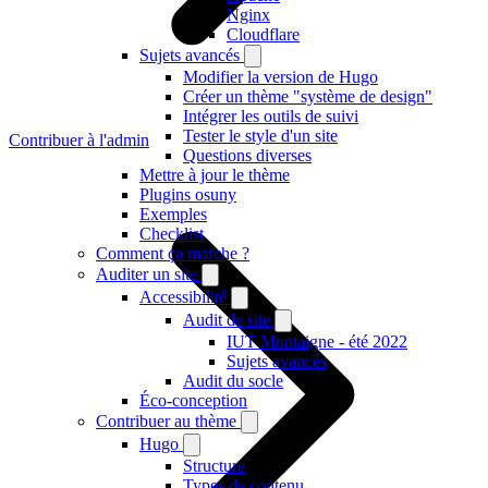
Nginx
Cloudflare
Sujets avancés
Modifier la version de Hugo
Créer un thème "système de design"
Intégrer les outils de suivi
Tester le style d'un site
Contribuer à l'admin
Questions diverses
Mettre à jour le thème
Plugins osuny
Exemples
Checklist
Comment ça marche ?
Auditer un site
Accessibilité
Audit de site
IUT Montaigne - été 2022
Sujets avancés
Audit du socle
Éco-conception
Contribuer au thème
Hugo
Structure
Types de contenu