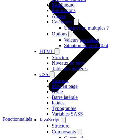
Multilingue
Publications
Ancres
Catégories
Uniques ou multiples ?
Options
Valeurs par défaut
Situation en avril 2024
HTML
Structure
Niveaux de titres
Table des matières
CSS
Structure
Mise en page
Grille
Barre latérale
Icônes
Typographie
Variables SASS
Fonctionnalités
JavaScript
Structure
Composants
Carrousel