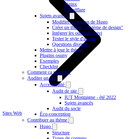
Nginx
Cloudflare
Sujets avancés
Modifier la version de Hugo
Créer un thème "système de design"
Intégrer les outils de suivi
Tester le style d'un site
Questions diverses
Mettre à jour le thème
Plugins osuny
Exemples
Checklist
Comment ça marche ?
Auditer un site
Accessibilité
Audit de site
IUT Montaigne - été 2022
Sujets avancés
Audit du socle
Sites Web
Éco-conception
Contribuer au thème
Hugo
Structure
Types de contenu