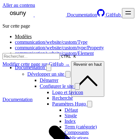
Aller au contenu
Documentation
GitHub
Sur cette page
Modèles
communication/website/custom/Type
communication/website/custom/type/Property
communication/website/custom/Element
CTRL K
Modifier cette page sur GitHub →
Revenir en haut
Documentation
Développer un site
Démarrer
Configurer le site
Logo et favicon
Recherche
Documentation
Paramètres Hugo
Défaut
Single
Index
Term (catégorie)
Composants
Publications