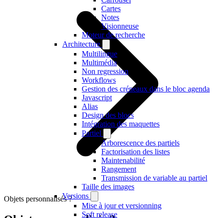
Cartes
Notes
Visionneuse
Moteur de recherche
Architecture
Multilingue
Multimédia
Non regression
Workflows
Gestion des créneaux dans le bloc agenda
Javascript
Alias
Design des blocs
Intégration des maquettes
Partiel
Arborescence des partiels
Factorisation des listes
Maintenabilité
Rangement
Transmission de variable au partiel
Taille des images
Versions
Objets personnalisés ?
Mise à jour et versionning
Soft release