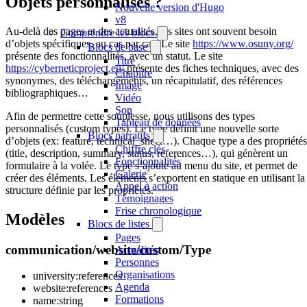
Objets personnalisés ?
Nouvelle version d'Hugo
v8
Au-delà des pages et des actualités, les sites ont souvent besoin
Comprendre les blocs
d’objets spécifiques, au cas par cas. Le site
https://www.osuny.org/
Blocs de base
présente des fonctionnalités, avec un statut. Le site
Titre
https://cyberneticproject.eu/
présente des fiches techniques, avec des
Chapitre
synonymes, des téléchargements, un récapitulatif, des références
Image
bibliographiques…
Vidéo
Son
Afin de permettre cette souplesse, nous utilisons des types
Tableau de données
personnalisés (custom types). Le type définit une nouvelle sorte
Blocs narratifs
d’objets (ex: feature, technical_sheet…). Chaque type a des propriétés
Chiffre clés
(title, description, summary, status, references…), qui génèrent un
Fonctionnalités
formulaire à la volée. Le type s’ajoute au menu du site, et permet de
Galerie
créer des éléments. Les éléments s’exportent en statique en utilisant la
Appel à action
structure définie par les propriétés.
Témoignages
Frise chronologique
Modèles
Blocs de listes
Pages
communication/website/custom/Type
Actualités
Personnes
Organisations
university:references
Agenda
website:references
Formations
name:string