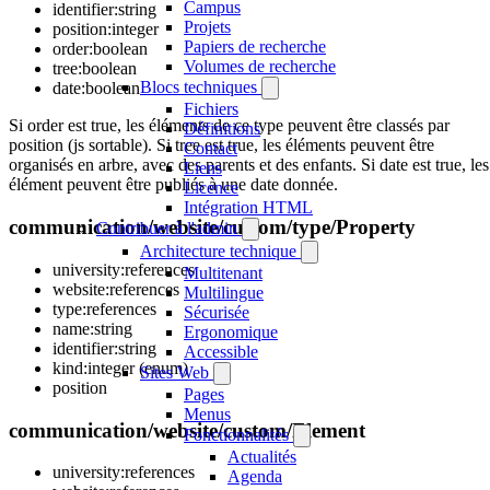
Campus
identifier:string
Projets
position:integer
Papiers de recherche
order:boolean
Volumes de recherche
tree:boolean
Blocs techniques
date:boolean
Fichiers
Si order est true, les éléments de ce type peuvent être classés par
Définitions
position (js sortable). Si tree est true, les éléments peuvent être
Contact
organisés en arbre, avec des parents et des enfants. Si date est true, les
Liens
élément peuvent être publiés à une date donnée.
Licence
Intégration HTML
communication/website/custom/type/Property
Contribuer à l'admin
Architecture technique
university:references
Multitenant
website:references
Multilingue
type:references
Sécurisée
name:string
Ergonomique
identifier:string
Accessible
kind:integer (enum)
Sites Web
position
Pages
Menus
communication/website/custom/Element
Fonctionnalités
Actualités
university:references
Agenda