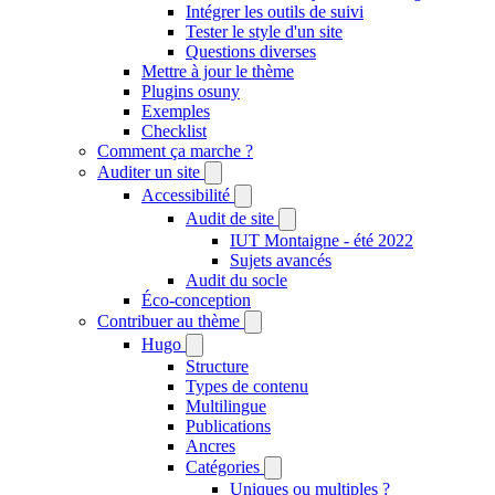
Intégrer les outils de suivi
Tester le style d'un site
Questions diverses
Mettre à jour le thème
Plugins osuny
Exemples
Checklist
Comment ça marche ?
Auditer un site
Accessibilité
Audit de site
IUT Montaigne - été 2022
Sujets avancés
Audit du socle
Éco-conception
Contribuer au thème
Hugo
Structure
Types de contenu
Multilingue
Publications
Ancres
Catégories
Uniques ou multiples ?