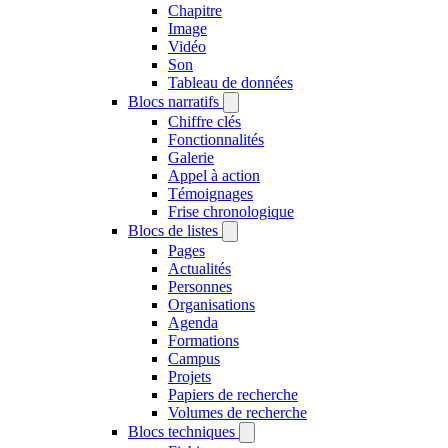
Chapitre
Image
Vidéo
Son
Tableau de données
Blocs narratifs
Chiffre clés
Fonctionnalités
Galerie
Appel à action
Témoignages
Frise chronologique
Blocs de listes
Pages
Actualités
Personnes
Organisations
Agenda
Formations
Campus
Projets
Papiers de recherche
Volumes de recherche
Blocs techniques