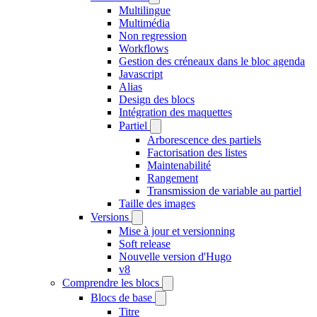
Multilingue
Multimédia
Non regression
Workflows
Gestion des créneaux dans le bloc agenda
Javascript
Alias
Design des blocs
Intégration des maquettes
Partiel
Arborescence des partiels
Factorisation des listes
Maintenabilité
Rangement
Transmission de variable au partiel
Taille des images
Versions
Mise à jour et versionning
Soft release
Nouvelle version d'Hugo
v8
Comprendre les blocs
Blocs de base
Titre