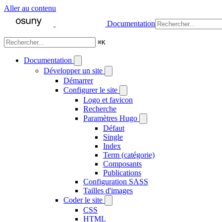
Aller au contenu
Documentation
⌘
K
Documentation
Développer un site
Démarrer
Configurer le site
Logo et favicon
Recherche
Paramètres Hugo
Défaut
Single
Index
Term (catégorie)
Composants
Publications
Configuration SASS
Tailles d'images
Coder le site
CSS
HTML