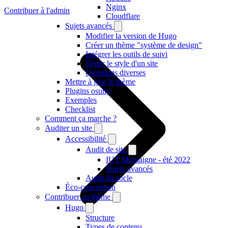
Nginx
Contribuer à l'admin
Cloudflare
Sujets avancés
Modifier la version de Hugo
Créer un thème "système de design"
Intégrer les outils de suivi
Tester le style d'un site
Questions diverses
Mettre à jour le thème
Plugins osuny
Exemples
Checklist
Comment ça marche ?
Auditer un site
Accessibilité
Audit de site
IUT Montaigne - été 2022
Sujets avancés
Audit du socle
Éco-conception
Contribuer au thème
Hugo
Structure
Types de contenu