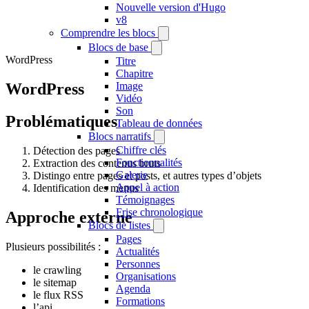
Nouvelle version d'Hugo
v8
Comprendre les blocs
Blocs de base
WordPress
Titre
Chapitre
WordPress
Image
Vidéo
Son
Problématiques
Tableau de données
Blocs narratifs
Chiffre clés
Détection des pages
Fonctionnalités
Extraction des contenus bruts
Galerie
Distingo entre pages et posts, et autres types d’objets
Appel à action
Identification des menus
Témoignages
Frise chronologique
Approche externe
Blocs de listes
Pages
Plusieurs possibilités :
Actualités
Personnes
le crawling
Organisations
le sitemap
Agenda
le flux RSS
Formations
l’api