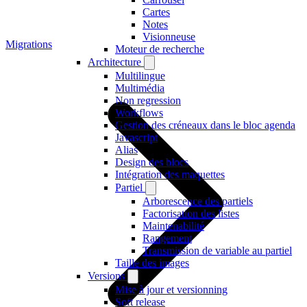
Cartes
Notes
Visionneuse
Migrations
Moteur de recherche
Architecture
Multilingue
Multimédia
Non regression
Workflows
Gestion des créneaux dans le bloc agenda
Javascript
Alias
Design des blocs
Intégration des maquettes
Partiel
Arborescence des partiels
Factorisation des listes
Maintenabilité
Rangement
Transmission de variable au partiel
Taille des images
Versions
Mise à jour et versionning
Soft release