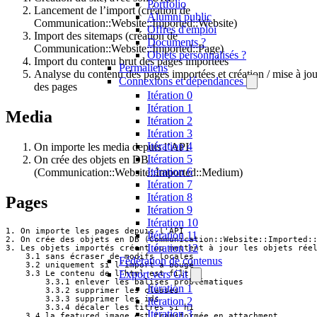
Portfolio
Lancement de l’import (création de
Alumni public
Communication::Website::Imported::Website)
Offres d'emploi
Import des sitemaps (création de
Documents ?
Communication::Website::Imported::Page)
Objets personnalisés ?
Import du contenu brut des pages importées
Permaliens
Analyse du contenu des pages importées et création / mise à jou
Connexions et dépendances
des pages
Itération 0
Itération 1
Media
Itération 2
Itération 3
Itération 4
On importe les media depuis l’API
Itération 5
On crée des objets en DB
Itération 6
(Communication::Website::Imported::Medium)
Itération 7
Itération 8
Pages
Itération 9
Itération 10
1. On importe les pages depuis l'API

Itération 11
2. On crée des objets en DB (Communication::Website::Imported::
Itération 12
3. Les objets importés créent ou mettent à jour les objets réel
    3.1 sans écraser de modifs locales

Fédération de contenus
    3.2 uniquement si l'import a bougé

Export vers Git
    3.3 Le contenu de l'html est filtré

        3.3.1 enlever les balises problématiques

Itération 1
        3.3.2 supprimer les classes

        3.3.3 supprimer les ids

Itération 2
        3.3.4 décaler les titres si h1

Itération 3
    3.4 la featured image est transformée en attachment
