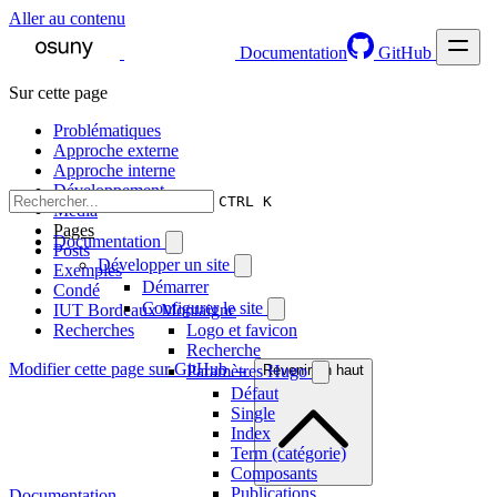
Aller au contenu
Documentation
GitHub
Sur cette page
Problématiques
Approche externe
Approche interne
Développement
CTRL K
Media
Pages
Documentation
Posts
Développer un site
Exemples
Démarrer
Condé
Configurer le site
IUT Bordeaux Montaigne
Recherches
Logo et favicon
Recherche
Modifier cette page sur GitHub →
Paramètres Hugo
Revenir en haut
Défaut
Single
Index
Term (catégorie)
Composants
Publications
Documentation