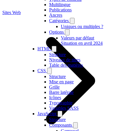
Multilingue
Publications
Sites Web
Ancres
Catégories
Uniques ou multiples ?
Options
Valeurs par défaut
Situation en avril 2024
HTML
Structure
Niveaux de titres
Table des matières
CSS
Structure
Mise en page
Grille
Barre latérale
Icônes
Typographie
Variables SASS
JavaScript
Structure
Composants
Carrousel