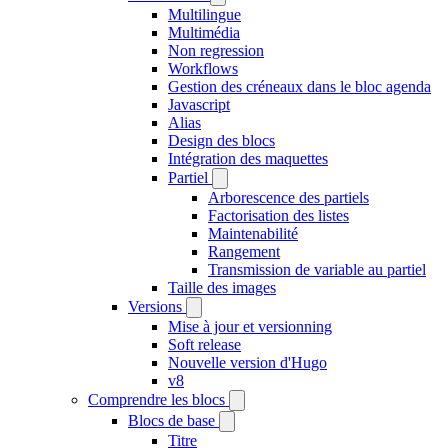
Multilingue
Multimédia
Non regression
Workflows
Gestion des créneaux dans le bloc agenda
Javascript
Alias
Design des blocs
Intégration des maquettes
Partiel
Arborescence des partiels
Factorisation des listes
Maintenabilité
Rangement
Transmission de variable au partiel
Taille des images
Versions
Mise à jour et versionning
Soft release
Nouvelle version d'Hugo
v8
Comprendre les blocs
Blocs de base
Titre