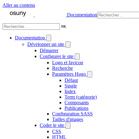
Aller au contenu
Documentation
⌘
K
Documentation
Développer un site
Démarrer
Configurer le site
Logo et favicon
Recherche
Paramètres Hugo
Défaut
Single
Index
Term (catégorie)
Composants
Publications
Configuration SASS
Tailles d'images
Coder le site
CSS
HTML