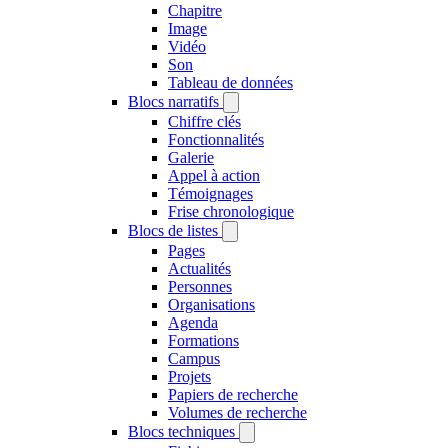
Chapitre
Image
Vidéo
Son
Tableau de données
Blocs narratifs
Chiffre clés
Fonctionnalités
Galerie
Appel à action
Témoignages
Frise chronologique
Blocs de listes
Pages
Actualités
Personnes
Organisations
Agenda
Formations
Campus
Projets
Papiers de recherche
Volumes de recherche
Blocs techniques