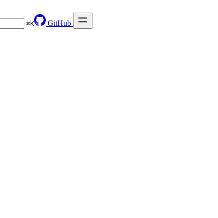
GitHub
⌘
K