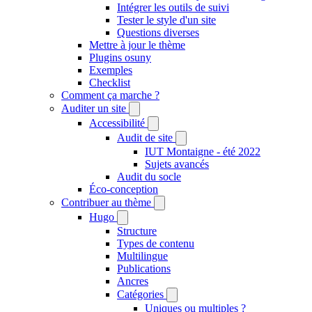
Intégrer les outils de suivi
Tester le style d'un site
Questions diverses
Mettre à jour le thème
Plugins osuny
Exemples
Checklist
Comment ça marche ?
Auditer un site
Accessibilité
Audit de site
IUT Montaigne - été 2022
Sujets avancés
Audit du socle
Éco-conception
Contribuer au thème
Hugo
Structure
Types de contenu
Multilingue
Publications
Ancres
Catégories
Uniques ou multiples ?