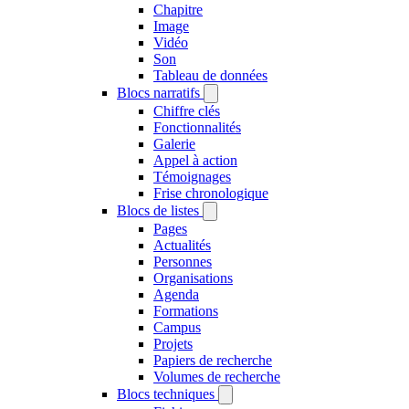
Chapitre
Image
Vidéo
Son
Tableau de données
Blocs narratifs
Chiffre clés
Fonctionnalités
Galerie
Appel à action
Témoignages
Frise chronologique
Blocs de listes
Pages
Actualités
Personnes
Organisations
Agenda
Formations
Campus
Projets
Papiers de recherche
Volumes de recherche
Blocs techniques