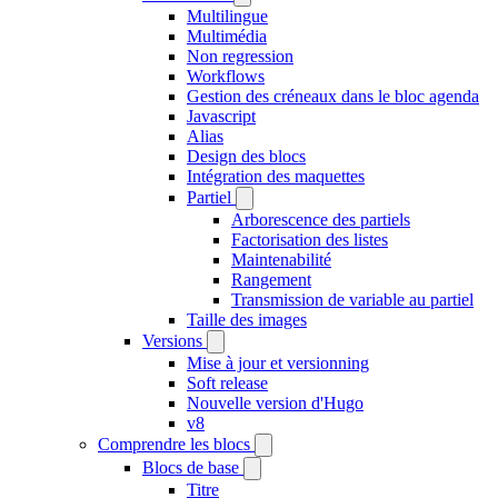
Multilingue
Multimédia
Non regression
Workflows
Gestion des créneaux dans le bloc agenda
Javascript
Alias
Design des blocs
Intégration des maquettes
Partiel
Arborescence des partiels
Factorisation des listes
Maintenabilité
Rangement
Transmission de variable au partiel
Taille des images
Versions
Mise à jour et versionning
Soft release
Nouvelle version d'Hugo
v8
Comprendre les blocs
Blocs de base
Titre