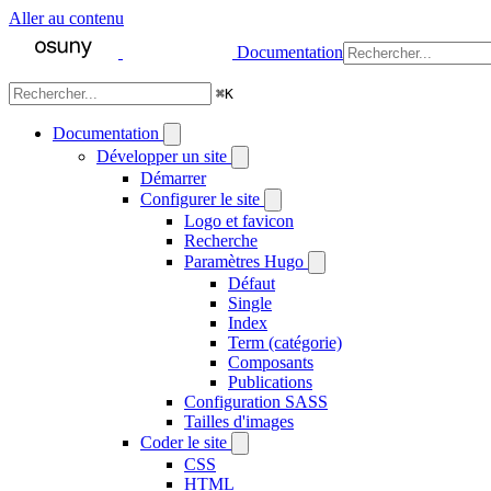
Aller au contenu
Documentation
⌘
K
Documentation
Développer un site
Démarrer
Configurer le site
Logo et favicon
Recherche
Paramètres Hugo
Défaut
Single
Index
Term (catégorie)
Composants
Publications
Configuration SASS
Tailles d'images
Coder le site
CSS
HTML