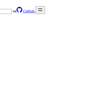
GitHub
⌘
K