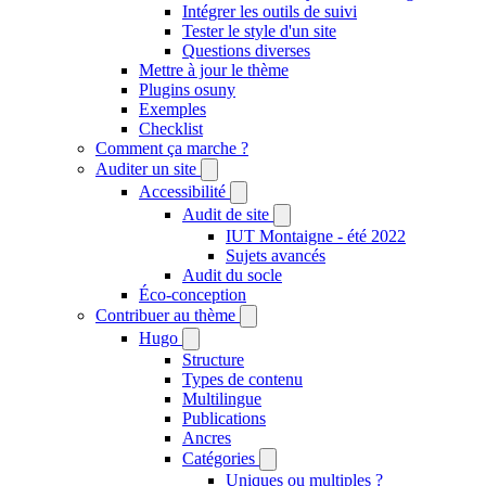
Intégrer les outils de suivi
Tester le style d'un site
Questions diverses
Mettre à jour le thème
Plugins osuny
Exemples
Checklist
Comment ça marche ?
Auditer un site
Accessibilité
Audit de site
IUT Montaigne - été 2022
Sujets avancés
Audit du socle
Éco-conception
Contribuer au thème
Hugo
Structure
Types de contenu
Multilingue
Publications
Ancres
Catégories
Uniques ou multiples ?