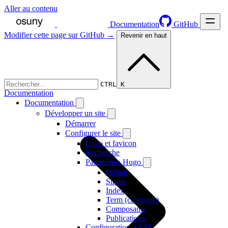
Aller au contenu
Documentation
GitHub
Modifier cette page sur GitHub →
Revenir en haut
CTRL K
Documentation
Documentation
Développer un site
Démarrer
Configurer le site
Logo et favicon
Recherche
Paramètres Hugo
Défaut
Single
Index
Term (catégorie)
Composants
Publications
Configuration SASS