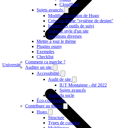
Cloudflare
Sujets avancés
Modifier la version de Hugo
Créer un thème "système de design"
Intégrer les outils de suivi
Tester le style d'un site
Questions diverses
Mettre à jour le thème
Plugins osuny
Exemples
Checklist
Comment ça marche ?
Université
Auditer un site
Accessibilité
Audit de site
IUT Montaigne - été 2022
Sujets avancés
Audit du socle
Éco-conception
Contribuer au thème
Hugo
Structure
Types de contenu
Multilingue