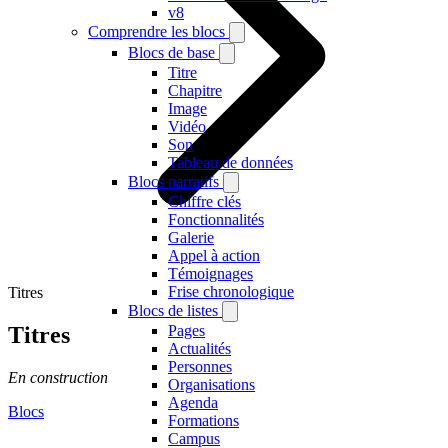
v8
Comprendre les blocs
Blocs de base
Titre
Chapitre
Image
Vidéo
Son
Tableau de données
Blocs narratifs
Chiffre clés
Fonctionnalités
Galerie
Appel à action
Témoignages
Frise chronologique
Titres
Blocs de listes
Titres
Pages
Actualités
Personnes
En construction
Organisations
Agenda
Blocs
Formations
Campus