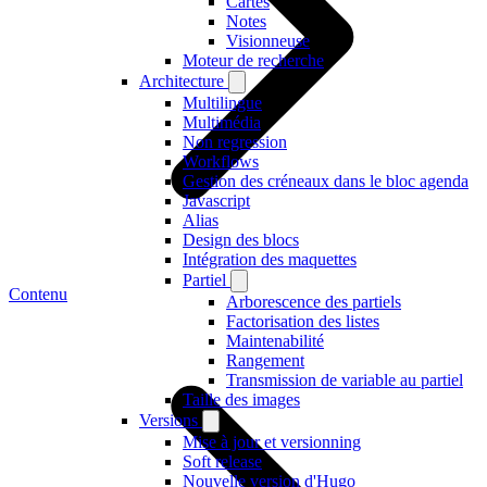
Cartes
Notes
Visionneuse
Moteur de recherche
Architecture
Multilingue
Multimédia
Non regression
Workflows
Gestion des créneaux dans le bloc agenda
Javascript
Alias
Design des blocs
Intégration des maquettes
Partiel
Contenu
Arborescence des partiels
Factorisation des listes
Maintenabilité
Rangement
Transmission de variable au partiel
Taille des images
Versions
Mise à jour et versionning
Soft release
Nouvelle version d'Hugo