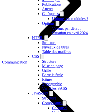
Publications
Ancres
Catégories
Uniques ou multiples ?
Options
Valeurs par défaut
Situation en avril 2024
HTML
Structure
Niveaux de titres
Table des matières
CSS
Structure
Communication
Mise en page
Grille
Barre latérale
Icônes
Typographie
Variables SASS
JavaScript
Structure
Composants
Carrousel