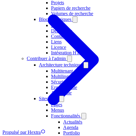
Projets
Papiers de recherche
Volumes de recherche
Blocs techniques
Fichiers
Définitions
Contact
Liens
Licence
Intégration HTML
Contribuer à l'admin
Architecture technique
Multitenant
Multilingue
Sécurisée
Ergonomique
Accessible
Sites Web
Pages
Menus
Fonctionnalités
Actualités
Agenda
Propulsé par Hextra
Portfolio