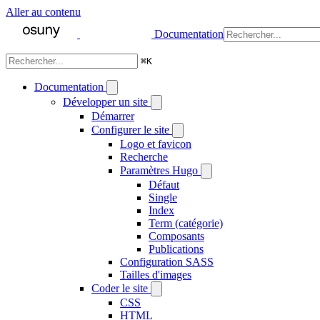
Aller au contenu
Documentation
⌘
K
Documentation
Développer un site
Démarrer
Configurer le site
Logo et favicon
Recherche
Paramètres Hugo
Défaut
Single
Index
Term (catégorie)
Composants
Publications
Configuration SASS
Tailles d'images
Coder le site
CSS
HTML