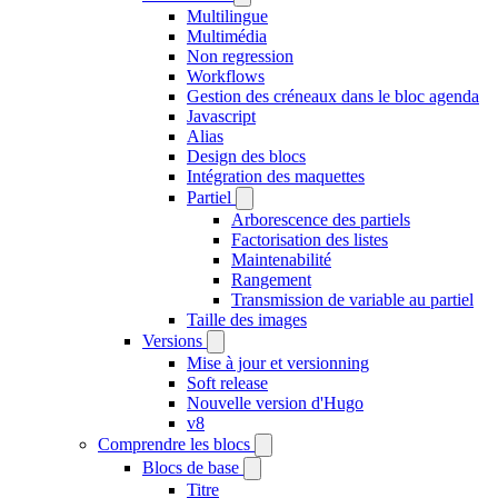
Multilingue
Multimédia
Non regression
Workflows
Gestion des créneaux dans le bloc agenda
Javascript
Alias
Design des blocs
Intégration des maquettes
Partiel
Arborescence des partiels
Factorisation des listes
Maintenabilité
Rangement
Transmission de variable au partiel
Taille des images
Versions
Mise à jour et versionning
Soft release
Nouvelle version d'Hugo
v8
Comprendre les blocs
Blocs de base
Titre