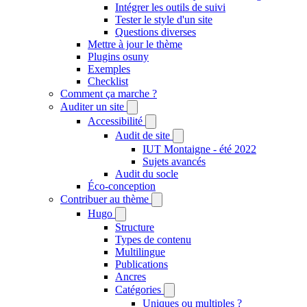
Intégrer les outils de suivi
Tester le style d'un site
Questions diverses
Mettre à jour le thème
Plugins osuny
Exemples
Checklist
Comment ça marche ?
Auditer un site
Accessibilité
Audit de site
IUT Montaigne - été 2022
Sujets avancés
Audit du socle
Éco-conception
Contribuer au thème
Hugo
Structure
Types de contenu
Multilingue
Publications
Ancres
Catégories
Uniques ou multiples ?