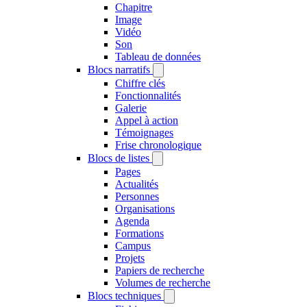
Chapitre
Image
Vidéo
Son
Tableau de données
Blocs narratifs
Chiffre clés
Fonctionnalités
Galerie
Appel à action
Témoignages
Frise chronologique
Blocs de listes
Pages
Actualités
Personnes
Organisations
Agenda
Formations
Campus
Projets
Papiers de recherche
Volumes de recherche
Blocs techniques