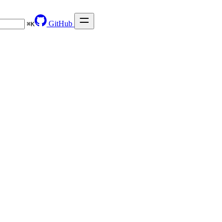
GitHub
⌘
K