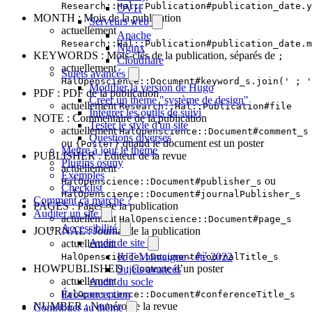
Research::Hal::Publication#publication_date.y
OVH
MONTH : Mois de la publication
Serveurs web
actuellement
Apache
Research::Hal::Publication#publication_date.m
Nginx
KEYWORDS : Mots-clés de la publication, séparés de
;
Cloudflare
actuellement
Sujets avancés
HalOpenscience::Document#keyword_s.join(' ; '
Modifier la version de Hugo
PDF : PDF de la publication
Créer un thème "système de design"
actuellement
Research::Hal::Publication#file
Intégrer les outils de suivi
NOTE : Commentaire de la publication
Tester le style d'un site
actuellement
HalOpenscience::Document#comment_s
Questions diverses
ou
quand le document est un poster
{Poster}
Mettre à jour le thème
PUBLISHER : Editeur de la revue
Plugins osuny
actuellement
Exemples
ou
HalOpenscience::Document#publisher_s
Checklist
HalOpenscience::Document#journalPublisher_s
Comment ça marche ?
PAGES : Pages de la publication
Auditer un site
actuellement
HalOpenscience::Document#page_s
Accessibilité
JOURNAL : Journal de la publication
Audit de site
actuellement
IUT Montaigne - été 2022
HalOpenscience::Document#journalTitle_s
HOWPUBLISHED : Contexte d’un poster
Sujets avancés
actuellement
Audit du socle
Éco-conception
HalOpenscience::Document#conferenceTitle_s
NUMBER : Numéro de la revue
Contribuer au thème