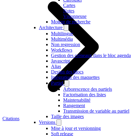
Cartes
Notes
Visionneuse
Moteur de recherche
Architecture
Multilingue
Multimédia
Non regression
Workflows
Gestion des créneaux dans le bloc agenda
Javascript
Alias
Design des blocs
Intégration des maquettes
Partiel
Arborescence des partiels
Factorisation des listes
Maintenabilité
Rangement
Transmission de variable au partiel
Taille des images
Citations
Versions
Mise à jour et versionning
Soft release