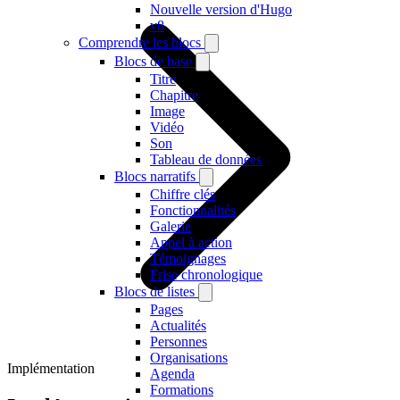
Nouvelle version d'Hugo
v8
Comprendre les blocs
Blocs de base
Titre
Chapitre
Image
Vidéo
Son
Tableau de données
Blocs narratifs
Chiffre clés
Fonctionnalités
Galerie
Appel à action
Témoignages
Frise chronologique
Blocs de listes
Pages
Actualités
Personnes
Organisations
Implémentation
Agenda
Formations