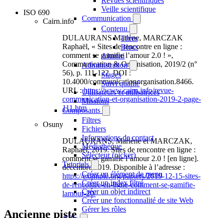
Revues scientifiques
Veille scientifique
ISO 690
Communication
Cairn.info
Contenu
DULAURANS Marlène, MARCZAK
Titres
Raphaël, « Sites de rencontre en ligne :
Blocs
comment se gamifie l’amour 2.0 ! »,
Alumni
Communication & Organisation, 2019/2 (n°
Administration
56), p. 111-122. DOI :
Stages
10.4000/communicationorganisation.8466.
Suivi qualité
URL :
https://www.cairn.info/revue-
Utilisateurs et utilisatrices
communication-et-organisation-2019-2-page-
Missions
111.htm
Composants
Filtres
Osuny
Fichiers
Informations de contact
DULAURANS, Marlène et MARCZAK,
Médiathèque
Raphaël, 2019. Sites de rencontre en ligne :
Sélecteur (picker)
comment se gamifie l’amour 2.0 ! [en ligne].
Tutoriels
décembre 2019. Disponible à l’adresse :
Créer un élément de menu
https://example.org/papiers/2019-12-15-sites-
Créer un index filtré
de-rencontre-en-ligne-comment-se-gamifie-
Créer un objet indirect
lamour-20/
Créer une fonctionnalité de site Web
Gérer les rôles
Ancienne piste