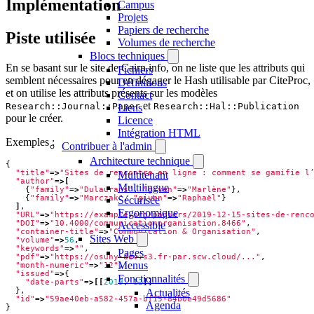
Implémentation
Campus
Projets
Papiers de recherche
Piste utilisée
Volumes de recherche
Blocs techniques
En se basant sur le site de Cairn.info, on ne liste que les attributs qui
Fichiers
semblent nécessaires pour en dégager le Hash utilisable par CiteProc,
Définitions
et on utilise les attributs présents sur les modèles
Contact
et
Research::Journal::Paper
Research::Hal::Publication
Liens
pour le créer.
Licence
Intégration HTML
Exemples :
Contribuer à l'admin
Architecture technique
{
"title"
=>
"Sites de rencontre en ligne : comment se gamifie l
Multitenant
"author"
=>[
Multilingue
{
"family"
=>
"Dulaurans"
,
"given"
=>
"Marlène"
},
{
"family"
=>
"Marczak"
,
"given"
=>
"Raphaël"
}
Sécurisée
]
,
Ergonomique
"URL"
=>
"https://example.org/papiers/2019-12-15-sites-de-renc
"DOI"
=>
"10.4000/communicationorganisation.8466"
,
Accessible
"container-title"
=>
"Communication & Organisation"
,
Sites Web
"volume"
=>
56
,
"keywords"
=>
""
,
Pages
"pdf"
=>
"https://osuny-dev.s3.fr-par.scw.cloud/..."
,
Menus
"month-numeric"
=>
"12"
,
"issued"
=>
{
Fonctionnalités
"date-parts"
=>[[
2019
,
12
]]
},
Actualités
"id"
=>
"59ae40eb-a582-457a-bf15-84b0e49d5686"
Agenda
}