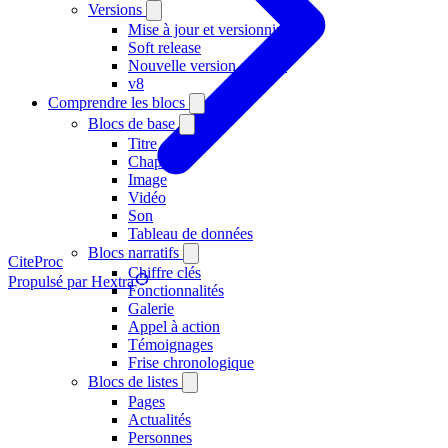
Versions
Mise à jour et versionning
Soft release
Nouvelle version d'Hugo
v8
Comprendre les blocs
Blocs de base
Titre
Chapitre
Image
Vidéo
Son
Tableau de données
Blocs narratifs
CiteProc
Chiffre clés
Propulsé par Hextra
Fonctionnalités
Galerie
Appel à action
Témoignages
Frise chronologique
Blocs de listes
Pages
Actualités
Personnes