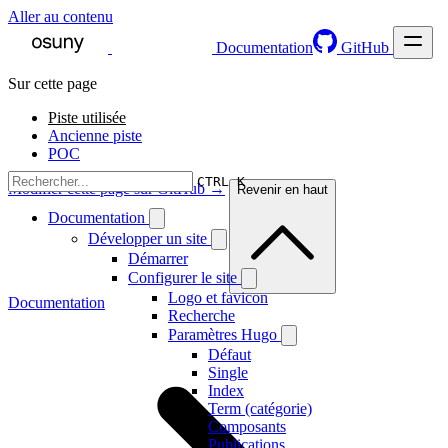
Aller au contenu
Documentation
GitHub
Sur cette page
Piste utilisée
Ancienne piste
POC
CTRL K
Modifier cette page sur GitHub →
Revenir en haut
Documentation
Développer un site
Démarrer
Configurer le site
Logo et favicon
Documentation
Recherche
Paramètres Hugo
Défaut
Single
Index
Term (catégorie)
Composants
Publications