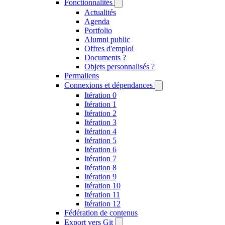
Fonctionnalités
Actualités
Agenda
Portfolio
Alumni public
Offres d'emploi
Documents ?
Objets personnalisés ?
Permaliens
Connexions et dépendances
Itération 0
Itération 1
Itération 2
Itération 3
Itération 4
Itération 5
Itération 6
Itération 7
Itération 8
Itération 9
Itération 10
Itération 11
Itération 12
Fédération de contenus
Export vers Git