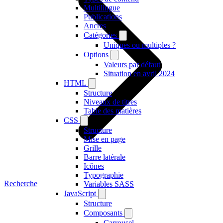
Multilingue
Publications
Ancres
Catégories
Uniques ou multiples ?
Options
Valeurs par défaut
Situation en avril 2024
HTML
Structure
Niveaux de titres
Table des matières
CSS
Structure
Mise en page
Grille
Barre latérale
Icônes
Typographie
Recherche
Variables SASS
JavaScript
Structure
Composants
Carrousel