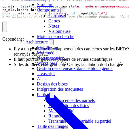
Structure
cp_mla
=
CiteProc
::
Processor
.
new
style
:
'modern-language-assoc
Composants
cp_mla
.
import
input
puts
cp_mla
.
render
:bibliography
,
id
:
input
[
0
][
"id"
]
Carrousel
# => Dulaurans, Marl{`e}ne, and Jean-Christophe Fedherbe. “{L'
Cartes
Notes
Visionneuse
Moteur de recherche
Cependant :
Architecture
Multilingue
Il y a un problème d’échappement des caractères sur les BibTe
Multimédia
renvoyés par HAL
Non regression
Il faut pouvoir gérer les papiers de revues scientifiques
Workflows
Si les données changent côté Osuny, la citation doit changée
Gestion des créneaux dans le bloc agenda
Javascript
Alias
Design des blocs
Intégration des maquettes
Partiel
Arborescence des partiels
Factorisation des listes
Maintenabilité
Rangement
Transmission de variable au partiel
Taille des images