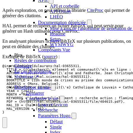
APIs
API et corbeille
Après exploration, on peut utiliser la librairie
CiteProc
qui permet de
API Osuny
générer des citations.
LHÉO
Documentation dépréciée
HAL permet de récupérer un fichier BibTeX qui peut servir pour
Mise à jour de l'algorithme de génération de 
générer un Hash utilisable pour CiteProc.
Readme
Setup
En analysant plusieurs fichiers BibTeX sur plusieurs publications, on
WYSIWYG
peut en déduire des champs.
Composants Vue
Plus
Exemple de BibTeX (
source
) :
Règles de contribution
Glossaire
@inproceedings{dulaurans:hal-03655311,

  TITLE = {{Cyberharc{\`e}lement et communaut{\'e}s en ligne : 
En cas de problème
  AUTHOR = {Dulaurans, Marl{\`e}ne and Fedherbe, Jean Christoph
Showcase ↗
  URL = {https://hal.science/hal-03655311},

  BOOKTITLE = {{Un monde de crises au prisme des communications
  ADDRESS = {Mons, Belgium},

Développer un site
  ORGANIZATION = {{Universit{\'e} Catholique de Louvain = Catho
  YEAR = {2022},

Démarrer
  MONTH = May,

Configurer le site
  KEYWORDS = {cyberharc{\`e}lement ; recherche action ; flaming
  PDF = {https://hal.science/hal-03655311/file/404615.pdf},

Logo et favicon
  HAL_ID = {hal-03655311},

  HAL_VERSION = {v1},

Recherche
}
Paramètres Hugo
Défaut
Single
Index