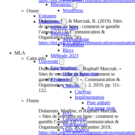
https://doi.org/10.4000/communicationorganisatio
Migrations
WordPress
Osuny
Extranets
Dulaurans, M., & Marczak, R. (2019). Sites
Multilingue
de rencontre en ligne : comment se gamifie
Méthode 2024
l’amour 2.0 ! In Communication &
Migration
Organisation (Vol. 56).
Méthodologie
https://doi.org/10.4000/communicationorganisatio
Répartition
Blocs
MLA
Méthode 2023
Cairn.info
Université
Enseignement
Dulaurans, Marlène, et Raphaël Marczak. «
Offre de formation
Sites de rencontre en ligne : comment se
Recherche
gamifie l’amour 2.0 ! », Communication &
Organisation, vol. 56, no. 2, 2019, pp. 111-
Citations
122.
CiteProc
Implémentation
Osuny
Piste utilisée
Ancienne piste
Dulaurans, Marlène, et Raphaël Marczak.
HAL
« Sites de rencontre en ligne : comment se
Laboratoires
gamifie l’amour 2.0 ! » Communication &
Modélisation
Organisation, vol. 56, décembre 2019,
Open Science
https://doi.org/10.4000/communicationorganisatio