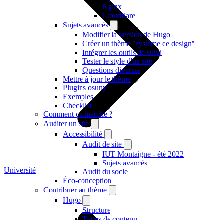
Nginx
Cloudflare
Sujets avancés
Modifier la version de Hugo
Créer un thème "système de design"
Intégrer les outils de suivi
Tester le style d'un site
Questions diverses
Mettre à jour le thème
Plugins osuny
Exemples
Checklist
Comment ça marche ?
Auditer un site
Accessibilité
Audit de site
IUT Montaigne - été 2022
Sujets avancés
Université
Audit du socle
Éco-conception
Contribuer au thème
Hugo
Structure
Types de contenu