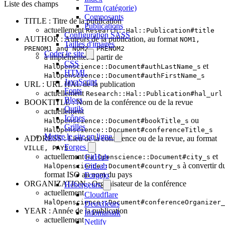
Liste des champs
Term (catégorie)
Composants
TITLE : Titre de la publication
Publications
actuellement
Research::Hal::Publication#title
Configuration SASS
AUTHOR : Auteurs de la publication, au format
NOM1,
Tailles d'images
PRENOM1 and NOM2, PRENOM2
Coder le site
à implémenter à partir de
CSS
et
HalOpenscience::Document#authLastName_s
HTML
HalOpenscience::Document#authFirstName_s
JavaScript
URL : URL HAL de la publication
Fonts
actuellement
Research::Hal::Publication#hal_url
Blocs
BOOKTITLE : Nom de la conférence ou de la revue
Outils
actuellement
Icônes
ou
HalOpenscience::Document#bookTitle_s
Grilles
HalOpenscience::Document#conferenceTitle_s
Mettre le site en ligne
ADDRESS : Lieu de la conférence ou de la revue, au format
Forges
VILLE, PAYS
actuellement
et
GitHub
HalOpenscience::Document#city_s
à convertir d
GitLab
HalOpenscience::Document#country_s
format ISO au nom du pays
Forgejo
ORGANIZATION : Organisateur de la conférence
Hébergeurs
actuellement
Cloudflare
HalOpenscience::Document#conferenceOrganizer_
Deuxfleurs
YEAR : Année de la publication
Infomaniak
actuellement
Netlify