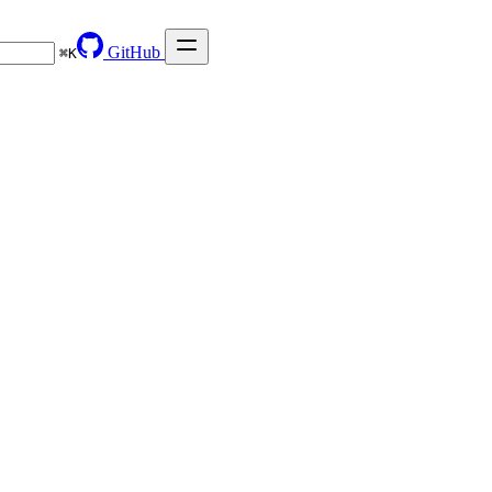
GitHub
⌘
K