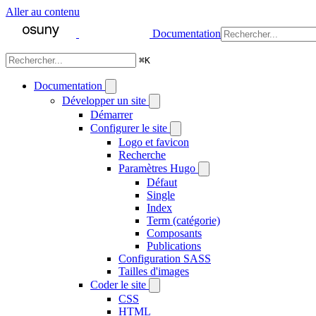
Aller au contenu
Documentation
⌘
K
Documentation
Développer un site
Démarrer
Configurer le site
Logo et favicon
Recherche
Paramètres Hugo
Défaut
Single
Index
Term (catégorie)
Composants
Publications
Configuration SASS
Tailles d'images
Coder le site
CSS
HTML