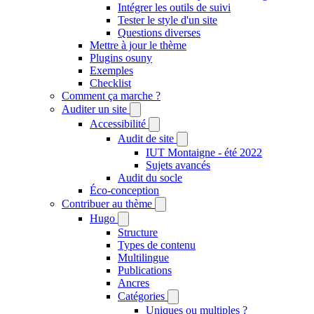
Intégrer les outils de suivi
Tester le style d'un site
Questions diverses
Mettre à jour le thème
Plugins osuny
Exemples
Checklist
Comment ça marche ?
Auditer un site
Accessibilité
Audit de site
IUT Montaigne - été 2022
Sujets avancés
Audit du socle
Éco-conception
Contribuer au thème
Hugo
Structure
Types de contenu
Multilingue
Publications
Ancres
Catégories
Uniques ou multiples ?