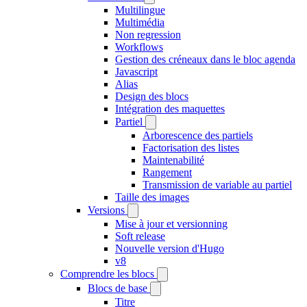
Multilingue
Multimédia
Non regression
Workflows
Gestion des créneaux dans le bloc agenda
Javascript
Alias
Design des blocs
Intégration des maquettes
Partiel
Arborescence des partiels
Factorisation des listes
Maintenabilité
Rangement
Transmission de variable au partiel
Taille des images
Versions
Mise à jour et versionning
Soft release
Nouvelle version d'Hugo
v8
Comprendre les blocs
Blocs de base
Titre