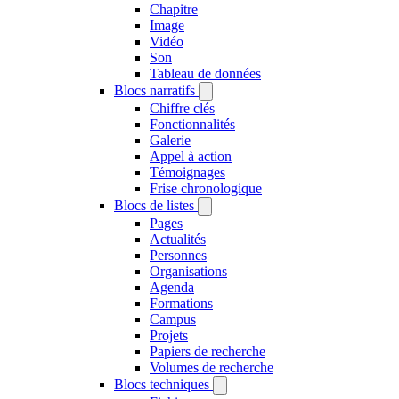
Chapitre
Image
Vidéo
Son
Tableau de données
Blocs narratifs
Chiffre clés
Fonctionnalités
Galerie
Appel à action
Témoignages
Frise chronologique
Blocs de listes
Pages
Actualités
Personnes
Organisations
Agenda
Formations
Campus
Projets
Papiers de recherche
Volumes de recherche
Blocs techniques