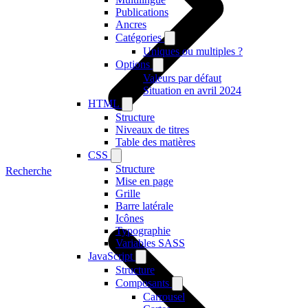
Publications
Ancres
Catégories
Uniques ou multiples ?
Options
Valeurs par défaut
Situation en avril 2024
HTML
Structure
Niveaux de titres
Table des matières
CSS
Structure
Recherche
Mise en page
Grille
Barre latérale
Icônes
Typographie
Variables SASS
JavaScript
Structure
Composants
Carrousel