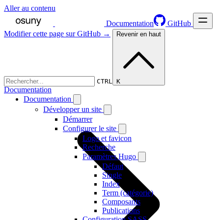
Aller au contenu
Documentation
GitHub
Modifier cette page sur GitHub →
Revenir en haut
CTRL K
Documentation
Documentation
Développer un site
Démarrer
Configurer le site
Logo et favicon
Recherche
Paramètres Hugo
Défaut
Single
Index
Term (catégorie)
Composants
Publications
Configuration SASS