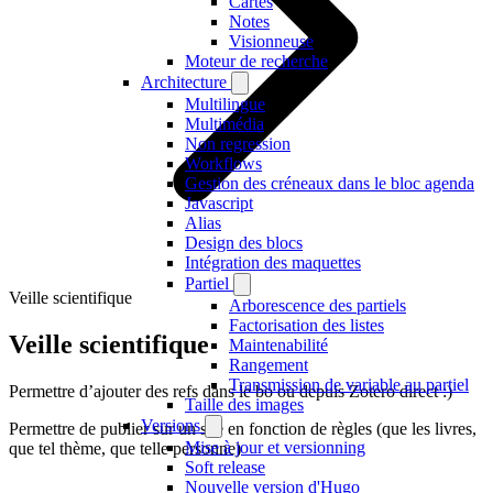
Cartes
Notes
Visionneuse
Moteur de recherche
Architecture
Multilingue
Multimédia
Non regression
Workflows
Gestion des créneaux dans le bloc agenda
Javascript
Alias
Design des blocs
Intégration des maquettes
Partiel
Veille scientifique
Arborescence des partiels
Factorisation des listes
Veille scientifique
Maintenabilité
Rangement
Transmission de variable au partiel
Permettre d’ajouter des refs dans le bo ou depuis Zotero direct :)
Taille des images
Versions
Permettre de publier sur un site en fonction de règles (que les livres,
Mise à jour et versionning
que tel thème, que telle personne)
Soft release
Nouvelle version d'Hugo