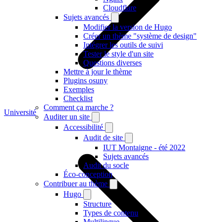
Cloudflare
Sujets avancés
Modifier la version de Hugo
Créer un thème "système de design"
Intégrer les outils de suivi
Tester le style d'un site
Questions diverses
Mettre à jour le thème
Plugins osuny
Exemples
Checklist
Comment ça marche ?
Université
Auditer un site
Accessibilité
Audit de site
IUT Montaigne - été 2022
Sujets avancés
Audit du socle
Éco-conception
Contribuer au thème
Hugo
Structure
Types de contenu
Multilingue