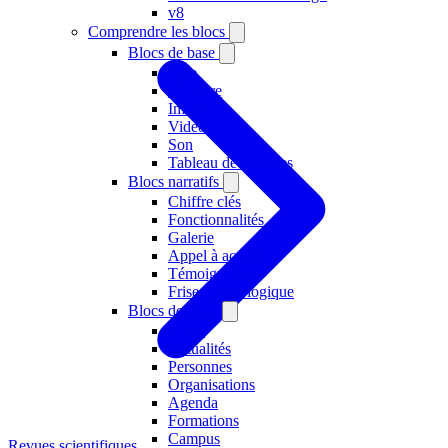
v8
Comprendre les blocs
Blocs de base
Titre
Chapitre
Image
Vidéo
Son
Tableau de données
Blocs narratifs
Chiffre clés
Fonctionnalités
Galerie
Appel à action
Témoignages
Frise chronologique
Blocs de listes
Pages
Actualités
Personnes
Organisations
Agenda
Formations
Campus
Revues scientifiques