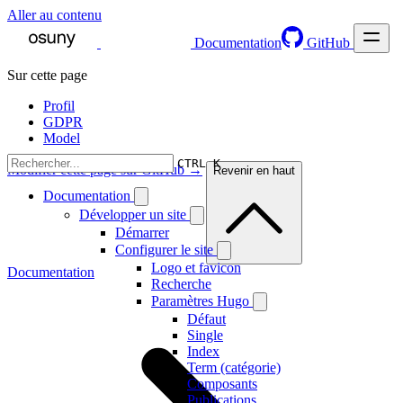
Aller au contenu
Documentation
GitHub
Sur cette page
Profil
GDPR
Model
CTRL K
Modifier cette page sur GitHub →
Revenir en haut
Documentation
Développer un site
Démarrer
Configurer le site
Logo et favicon
Documentation
Recherche
Paramètres Hugo
Défaut
Single
Index
Term (catégorie)
Composants
Publications