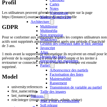
Profil
Cartes
Notes
Les utilisateurs peuvent gérer leur propre compte sur la page
Visionneuse
https://[instance].osuny.org/admin/[langue]/profile
Moteur de recherche
Architecture
GDPR
Multilingue
Multimédia
Non regression
Pour se conformer aux obligations légales les comptes utilisateurs non
Workflows
actifs sont supprimés automatiquement après une période d’inactivité
Gestion des créneaux dans le bloc agenda
de 3 ans.
Javascript
Alias
1 mois avant la suppression automatique ils reçoivent un email pour le
Design des blocs
prévenir de la suppression à venir de leur compte et les inviter à
Intégration des maquettes
revtourner se connecter. En cas d’inaction le compte est ensuite
Partiel
supprimé.
Arborescence des partiels
Factorisation des listes
Model
Maintenabilité
Rangement
university:references
Transmission de variable au partiel
first_name:string
Taille des images
last_name:string
Versions
role:integer (enum: superadmin, admin, visitor)
Mise à jour et versionning
Soft release