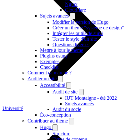
Nginx
Cloudflare
Sujets avancés
Modifier la version de Hugo
Créer un thème "système de design"
Intégrer les outils de suivi
Tester le style d'un site
Questions diverses
Mettre à jour le thème
Plugins osuny
Exemples
Checklist
Comment ça marche ?
Auditer un site
Accessibilité
Audit de site
IUT Montaigne - été 2022
Sujets avancés
Université
Audit du socle
Éco-conception
Contribuer au thème
Hugo
Structure
Types de contenu