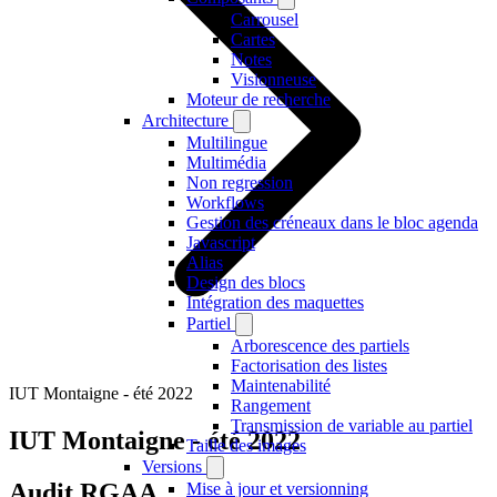
Carrousel
Cartes
Notes
Visionneuse
Moteur de recherche
Architecture
Multilingue
Multimédia
Non regression
Workflows
Gestion des créneaux dans le bloc agenda
Javascript
Alias
Design des blocs
Intégration des maquettes
Partiel
Arborescence des partiels
Factorisation des listes
Maintenabilité
IUT Montaigne - été 2022
Rangement
Transmission de variable au partiel
IUT Montaigne - été 2022
Taille des images
Versions
Audit RGAA
Mise à jour et versionning