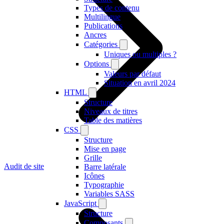
Types de contenu
Multilingue
Publications
Ancres
Catégories
Uniques ou multiples ?
Options
Valeurs par défaut
Situation en avril 2024
HTML
Structure
Niveaux de titres
Table des matières
CSS
Structure
Mise en page
Grille
Audit de site
Barre latérale
Icônes
Typographie
Variables SASS
JavaScript
Structure
Composants