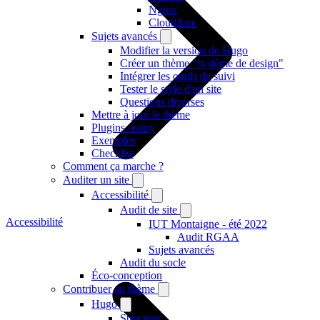
Nginx
Cloudflare
Sujets avancés
Modifier la version de Hugo
Créer un thème "système de design"
Intégrer les outils de suivi
Tester le style d'un site
Questions diverses
Mettre à jour le thème
Plugins osuny
Exemples
Checklist
Comment ça marche ?
Auditer un site
Accessibilité
Audit de site
Accessibilité
IUT Montaigne - été 2022
Audit RGAA
Sujets avancés
Audit du socle
Éco-conception
Contribuer au thème
Hugo
Structure