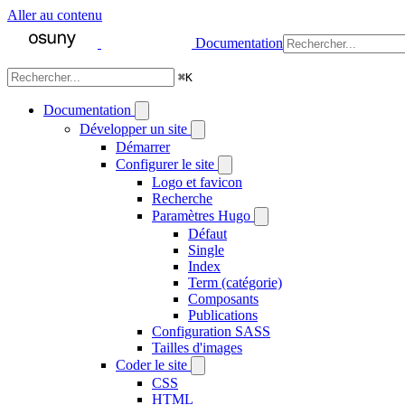
Aller au contenu
Documentation
⌘
K
Documentation
Développer un site
Démarrer
Configurer le site
Logo et favicon
Recherche
Paramètres Hugo
Défaut
Single
Index
Term (catégorie)
Composants
Publications
Configuration SASS
Tailles d'images
Coder le site
CSS
HTML