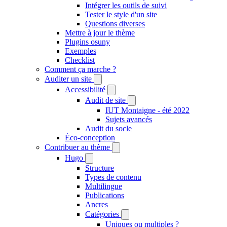
Intégrer les outils de suivi
Tester le style d'un site
Questions diverses
Mettre à jour le thème
Plugins osuny
Exemples
Checklist
Comment ça marche ?
Auditer un site
Accessibilité
Audit de site
IUT Montaigne - été 2022
Sujets avancés
Audit du socle
Éco-conception
Contribuer au thème
Hugo
Structure
Types de contenu
Multilingue
Publications
Ancres
Catégories
Uniques ou multiples ?