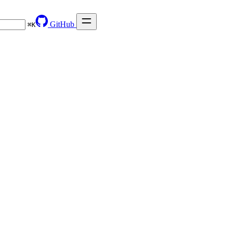
GitHub
⌘
K