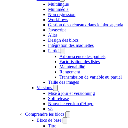
Multilingue
Multimédia
Non regression
Workflows
Gestion des créneaux dans le bloc agenda
Javascript
Alias
Design des blocs
Intégration des maquettes
Partiel
Arborescence des partiels
Factorisation des listes
Maintenabilité
Rangement
Transmission de variable au partiel
Taille des images
Versions
Mise à jour et versionning
Soft release
Nouvelle version d'Hugo
v8
Comprendre les blocs
Blocs de base
Titre