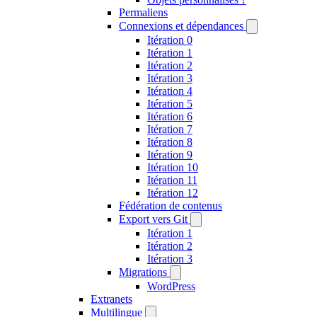
Permaliens
Connexions et dépendances
Itération 0
Itération 1
Itération 2
Itération 3
Itération 4
Itération 5
Itération 6
Itération 7
Itération 8
Itération 9
Itération 10
Itération 11
Itération 12
Fédération de contenus
Export vers Git
Itération 1
Itération 2
Itération 3
Migrations
WordPress
Extranets
Multilingue