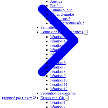
Agenda
Portfolio
Alumni public
Offres d'emploi
Documents ?
Objets personnalisés ?
Permaliens
Connexions et dépendances
Itération 0
Itération 1
Itération 2
Itération 3
Itération 4
Itération 5
Itération 6
Itération 7
Itération 8
Itération 9
Itération 10
Itération 11
Itération 12
Fédération de contenus
Export vers Git
Propulsé par Hextra
Itération 1
Itération 2