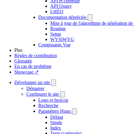
API et corbeille
API Osuny
LHÉO
Documentation dépréciée
Mise à jour de l'algorithme de génération de 
Readme
Setup
WYSIWYG
Composants Vue
Plus
Règles de contribution
Glossaire
En cas de problème
Showcase ↗
Développer un site
Démarrer
Configurer le site
Logo et favicon
Recherche
Paramètres Hugo
Défaut
Single
Index
Term (catégorie)