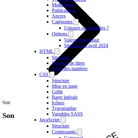
Multilingue
Publications
Ancres
Catégories
Uniques ou multiples ?
Options
Valeurs par défaut
Situation en avril 2024
HTML
Structure
Niveaux de titres
Table des matières
CSS
Structure
Mise en page
Grille
Barre latérale
Son
Icônes
Typographie
Variables SASS
Son
JavaScript
Structure
Composants
Carrousel