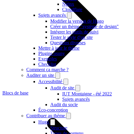
Nginx
Cloudflare
Sujets avancés
Modifier la version de Hugo
Créer un thème "système de design"
Intégrer les outils de suivi
Tester le style d'un site
Questions diverses
Mettre à jour le thème
Plugins osuny
Exemples
Checklist
Comment ça marche ?
Auditer un site
Accessibilité
Audit de site
Blocs de base
IUT Montaigne - été 2022
Sujets avancés
Audit du socle
Éco-conception
Contribuer au thème
Hugo
Structure
Types de contenu