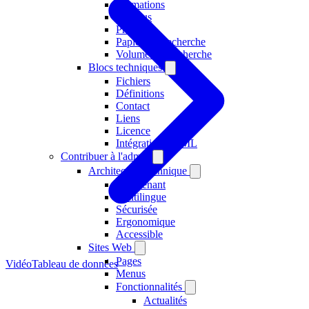
Formations
Campus
Projets
Papiers de recherche
Volumes de recherche
Blocs techniques
Fichiers
Définitions
Contact
Liens
Licence
Intégration HTML
Contribuer à l'admin
Architecture technique
Multitenant
Multilingue
Sécurisée
Ergonomique
Accessible
Sites Web
Pages
Vidéo
Tableau de données
Menus
Fonctionnalités
Actualités