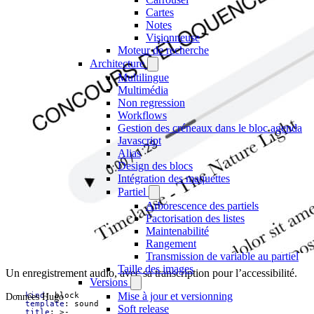
Cartes
Notes
Visionneuse
Moteur de recherche
Architecture
Multilingue
Multimédia
Non regression
Workflows
Gestion des créneaux dans le bloc agenda
Javascript
Alias
Design des blocs
Intégration des maquettes
Partiel
Arborescence des partiels
Factorisation des listes
Maintenabilité
Rangement
Transmission de variable au partiel
Taille des images
Un enregistrement audio, avec sa transcription pour l’accessibilité.
Versions
Mise à jour et versionning
Données Hugo
- 
kind
:
block
template
:
sound
Soft release
title
:
>-