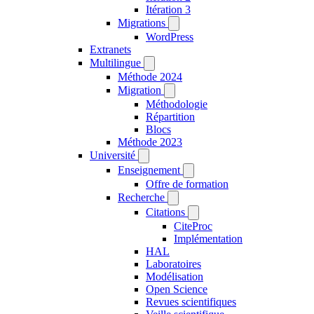
Itération 3
Migrations
WordPress
Extranets
Multilingue
Méthode 2024
Migration
Méthodologie
Répartition
Blocs
Méthode 2023
Université
Enseignement
Offre de formation
Recherche
Citations
CiteProc
Implémentation
HAL
Laboratoires
Modélisation
Open Science
Revues scientifiques