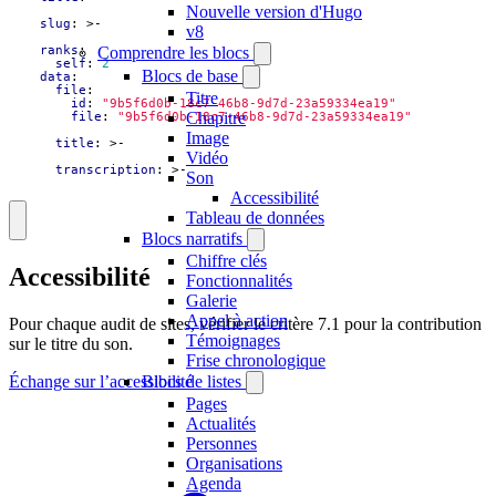
Nouvelle version d'Hugo
slug
:
>-
v8
ranks
:
Comprendre les blocs
self
:
2
Blocs de base
data
:
file
:
Titre
id
:
"9b5f6d0b-18c7-46b8-9d7d-23a59334ea19"
Chapitre
file
:
"9b5f6d0b-18c7-46b8-9d7d-23a59334ea19"
Image
title
:
>-
Vidéo
transcription
:
>-
Son
Accessibilité
Tableau de données
Blocs narratifs
Chiffre clés
Accessibilité
Fonctionnalités
Galerie
Appel à action
Pour chaque audit de sites, vérifier le critère 7.1 pour la contribution
Témoignages
sur le titre du son.
Frise chronologique
Blocs de listes
Échange sur l’accessibilité
Pages
Actualités
Personnes
Organisations
Agenda