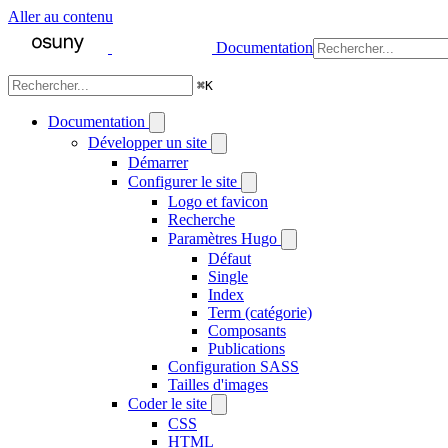
Aller au contenu
Documentation
⌘
K
Documentation
Développer un site
Démarrer
Configurer le site
Logo et favicon
Recherche
Paramètres Hugo
Défaut
Single
Index
Term (catégorie)
Composants
Publications
Configuration SASS
Tailles d'images
Coder le site
CSS
HTML