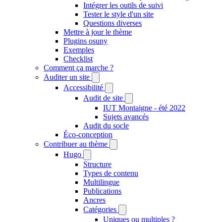
Intégrer les outils de suivi
Tester le style d'un site
Questions diverses
Mettre à jour le thème
Plugins osuny
Exemples
Checklist
Comment ça marche ?
Auditer un site
Accessibilité
Audit de site
IUT Montaigne - été 2022
Sujets avancés
Audit du socle
Éco-conception
Contribuer au thème
Hugo
Structure
Types de contenu
Multilingue
Publications
Ancres
Catégories
Uniques ou multiples ?