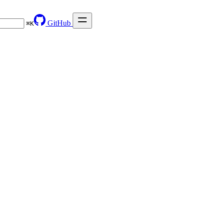
GitHub
⌘
K