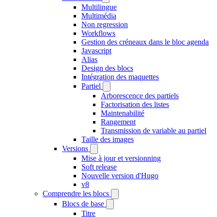
Multilingue
Multimédia
Non regression
Workflows
Gestion des créneaux dans le bloc agenda
Javascript
Alias
Design des blocs
Intégration des maquettes
Partiel
Arborescence des partiels
Factorisation des listes
Maintenabilité
Rangement
Transmission de variable au partiel
Taille des images
Versions
Mise à jour et versionning
Soft release
Nouvelle version d'Hugo
v8
Comprendre les blocs
Blocs de base
Titre