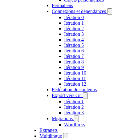
Permaliens
Connexions et dépendances
Itération 0
Itération 1
Itération 2
Itération 3
Itération 4
Itération 5
Itération 6
Itération 7
Itération 8
Itération 9
Itération 10
Itération 11
Itération 12
Fédération de contenus
Export vers Git
Itération 1
Itération 2
Itération 3
Migrations
WordPress
Extranets
Multilingue