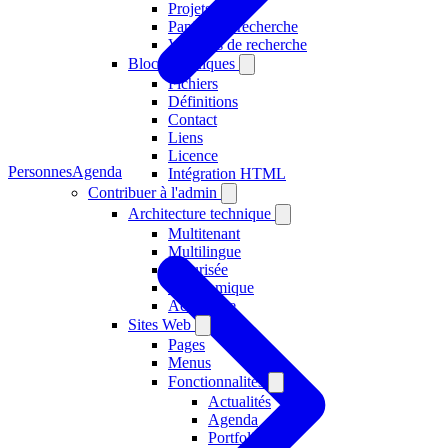
Projets
Papiers de recherche
Volumes de recherche
Blocs techniques
Fichiers
Définitions
Contact
Liens
Licence
Personnes
Agenda
Intégration HTML
Contribuer à l'admin
Architecture technique
Multitenant
Multilingue
Sécurisée
Ergonomique
Accessible
Sites Web
Pages
Menus
Fonctionnalités
Actualités
Agenda
Portfolio