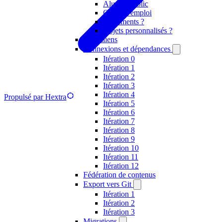
Alumni public
Offres d'emploi
Documents ?
Objets personnalisés ?
Permaliens
Connexions et dépendances
Itération 0
Itération 1
Itération 2
Itération 3
Itération 4
Propulsé par Hextra
Itération 5
Itération 6
Itération 7
Itération 8
Itération 9
Itération 10
Itération 11
Itération 12
Fédération de contenus
Export vers Git
Itération 1
Itération 2
Itération 3
Migrations