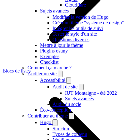
Cloudflare
Sujets avancés
Modifier la version de Hugo
Créer un thème "système de design"
Intégrer les outils de suivi
Tester le style d'un site
Questions diverses
Mettre à jour le thème
Plugins osuny
Exemples
Checklist
Comment ça marche ?
Blocs de listes
Auditer un site
Accessibilité
Audit de site
IUT Montaigne - été 2022
Sujets avancés
Audit du socle
Éco-conception
Contribuer au thème
Hugo
Structure
Types de contenu
Multilingue