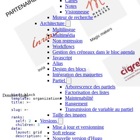
Cartes
Notes
Visionneuse
Moteur de recherche
Architecture
Multilingue
Multimédia
Non regression
Workflows
Gestion des créneaux dans le bloc agenda
Javascript
Alias
Design des blocs
Intégration des maquettes
Partiel
Arborescence des partiels
Factorisation des listes
Données Hugo
- 
kind
:
block
Maintenabilité
template
:
organizations
title
:
>-
Rangement
Transmission de variable au partiel
slug
:
>-
Taille des images
ranks
:
Versions
self
:
2
children
:
3
Mise à jour et versionning
data
:
Soft release
layout
:
grid
description
:
>-
Nouvelle version d'Hugo