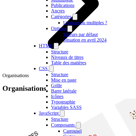
Publications
Ancres
Catégories
Uniques ou multiples ?
Options
Valeurs par défaut
Situation en avril 2024
HTML
Structure
Niveaux de titres
Table des matières
CSS
Structure
Organisations
Mise en page
Grille
Organisations
Barre latérale
Icônes
Typographie
Variables SASS
JavaScript
Structure
Composants
Carrousel