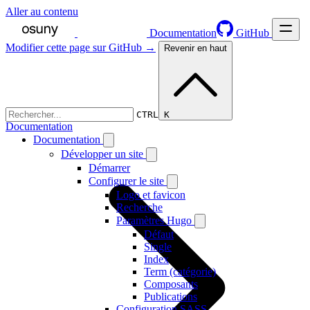
Aller au contenu
Documentation
GitHub
Modifier cette page sur GitHub →
Revenir en haut
CTRL K
Documentation
Documentation
Développer un site
Démarrer
Configurer le site
Logo et favicon
Recherche
Paramètres Hugo
Défaut
Single
Index
Term (catégorie)
Composants
Publications
Configuration SASS