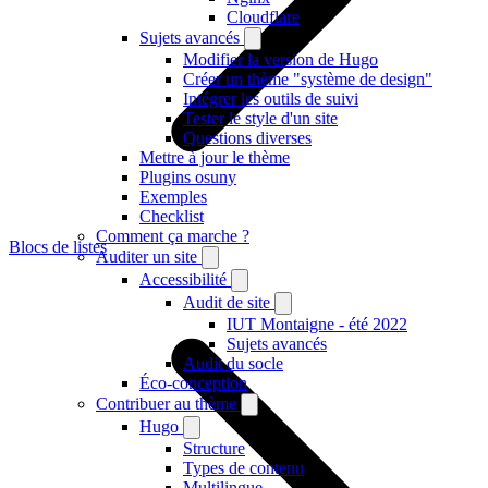
Cloudflare
Sujets avancés
Modifier la version de Hugo
Créer un thème "système de design"
Intégrer les outils de suivi
Tester le style d'un site
Questions diverses
Mettre à jour le thème
Plugins osuny
Exemples
Checklist
Comment ça marche ?
Blocs de listes
Auditer un site
Accessibilité
Audit de site
IUT Montaigne - été 2022
Sujets avancés
Audit du socle
Éco-conception
Contribuer au thème
Hugo
Structure
Types de contenu
Multilingue