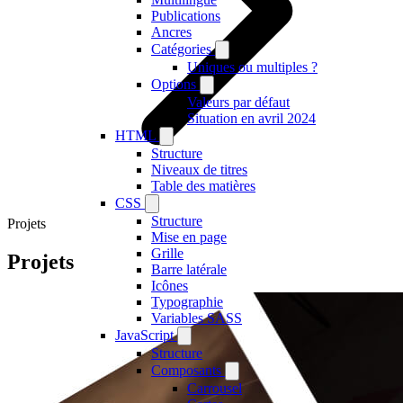
Publications
Ancres
Catégories
Uniques ou multiples ?
Options
Valeurs par défaut
Situation en avril 2024
HTML
Structure
Niveaux de titres
Table des matières
CSS
Structure
Projets
Mise en page
Grille
Projets
Barre latérale
Icônes
Typographie
Variables SASS
JavaScript
Structure
Composants
Carrousel