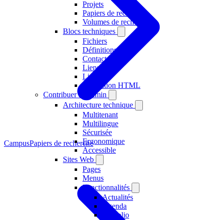
Projets
Papiers de recherche
Volumes de recherche
Blocs techniques
Fichiers
Définitions
Contact
Liens
Licence
Intégration HTML
Contribuer à l'admin
Architecture technique
Multitenant
Multilingue
Sécurisée
Ergonomique
Campus
Papiers de recherche
Accessible
Sites Web
Pages
Menus
Fonctionnalités
Actualités
Agenda
Portfolio