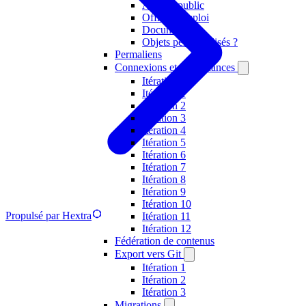
Alumni public
Offres d'emploi
Documents ?
Objets personnalisés ?
Permaliens
Connexions et dépendances
Itération 0
Itération 1
Itération 2
Itération 3
Itération 4
Itération 5
Itération 6
Itération 7
Itération 8
Itération 9
Itération 10
Propulsé par Hextra
Itération 11
Itération 12
Fédération de contenus
Export vers Git
Itération 1
Itération 2
Itération 3
Migrations