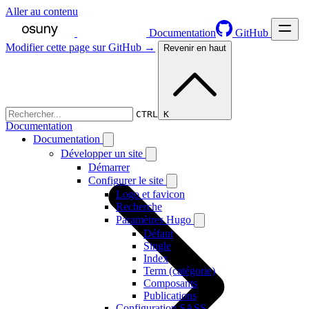
Aller au contenu
Documentation
GitHub
Modifier cette page sur GitHub →
Revenir en haut
CTRL K
Documentation
Documentation
Développer un site
Démarrer
Configurer le site
Logo et favicon
Recherche
Paramètres Hugo
Défaut
Single
Index
Term (catégorie)
Composants
Publications
Configuration SASS