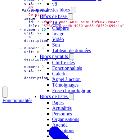
v8
unit
:
>-
            mm
Comprendre les blocs
description
:
>-
            De pluie
Blocs de base
image
:
Titre
id
:
"57fa9b28-cadb-4030-ae38-f8f604699a4a"
file
:
"57fa9b28-cadb-4030-ae38-f8f604699a4a"
Chapitre
- 
number
:
10
Image
unit
:
>-
            %
Vidéo
description
:
>-
Son
- 
number
:
0
Tableau de données
unit
:
>-
Blocs narratifs
description
:
>-
Chiffre clés
- 
number
:
0
Fonctionnalités
unit
:
>-
Galerie
description
:
>-
Appel à action
Témoignages
Frise chronologique
Blocs de listes
Fonctionnalités
Pages
Actualités
Personnes
Organisations
Agenda
Formations
Campus