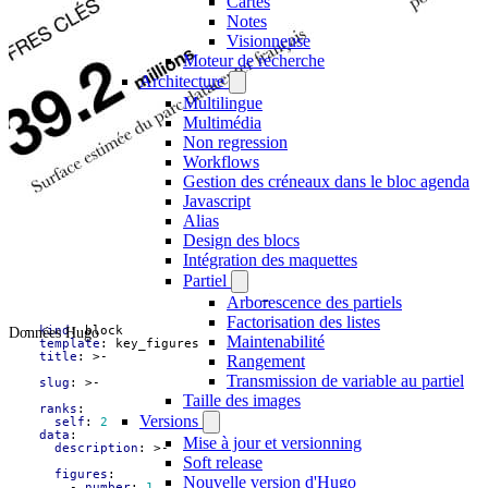
Cartes
Notes
Visionneuse
Moteur de recherche
Architecture
Multilingue
Multimédia
Non regression
Workflows
Gestion des créneaux dans le bloc agenda
Javascript
Alias
Design des blocs
Intégration des maquettes
Partiel
Arborescence des partiels
Factorisation des listes
Données Hugo
- 
kind
:
block
Maintenabilité
template
:
key_figures
title
:
>-
Rangement
Transmission de variable au partiel
slug
:
>-
Taille des images
ranks
:
Versions
self
:
2
data
:
Mise à jour et versionning
description
:
>-
Soft release
figures
:
Nouvelle version d'Hugo
- 
number
:
1