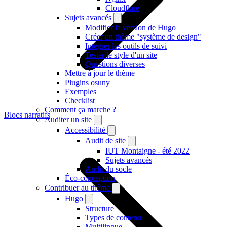
Cloudflare
Sujets avancés
Modifier la version de Hugo
Créer un thème "système de design"
Intégrer les outils de suivi
Tester le style d'un site
Questions diverses
Mettre à jour le thème
Plugins osuny
Exemples
Checklist
Comment ça marche ?
Blocs narratifs
Auditer un site
Accessibilité
Audit de site
IUT Montaigne - été 2022
Sujets avancés
Audit du socle
Éco-conception
Contribuer au thème
Hugo
Structure
Types de contenu
Multilingue