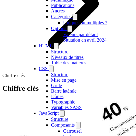
Publications
Ancres
Catégories
Uniques ou multiples ?
Options
Valeurs par défaut
Situation en avril 2024
HTML
Structure
Niveaux de titres
Table des matières
CSS
Structure
Chiffre clés
Mise en page
Grille
Chiffre clés
Barre latérale
Icônes
Typographie
Variables SASS
JavaScript
Structure
Composants
Carrousel