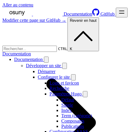
Aller au contenu
Documentation
GitHub
Modifier cette page sur GitHub →
Revenir en haut
CTRL K
Documentation
Documentation
Développer un site
Démarrer
Configurer le site
Logo et favicon
Recherche
Paramètres Hugo
Défaut
Single
Index
Term (catégorie)
Composants
Publications
Configuration SASS