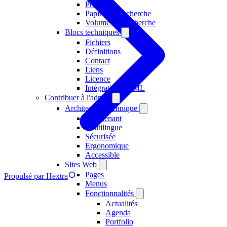
Projets
Papiers de recherche
Volumes de recherche
Blocs techniques
Fichiers
Définitions
Contact
Liens
Licence
Intégration HTML
Contribuer à l'admin
Architecture technique
Multitenant
Multilingue
Sécurisée
Ergonomique
Accessible
Sites Web
Pages
Propulsé par Hextra
Menus
Fonctionnalités
Actualités
Agenda
Portfolio