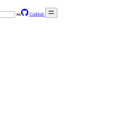
GitHub
⌘
K