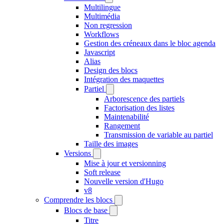
Multilingue
Multimédia
Non regression
Workflows
Gestion des créneaux dans le bloc agenda
Javascript
Alias
Design des blocs
Intégration des maquettes
Partiel
Arborescence des partiels
Factorisation des listes
Maintenabilité
Rangement
Transmission de variable au partiel
Taille des images
Versions
Mise à jour et versionning
Soft release
Nouvelle version d'Hugo
v8
Comprendre les blocs
Blocs de base
Titre