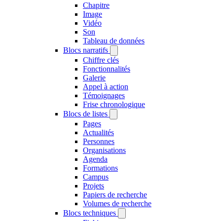
Chapitre
Image
Vidéo
Son
Tableau de données
Blocs narratifs
Chiffre clés
Fonctionnalités
Galerie
Appel à action
Témoignages
Frise chronologique
Blocs de listes
Pages
Actualités
Personnes
Organisations
Agenda
Formations
Campus
Projets
Papiers de recherche
Volumes de recherche
Blocs techniques