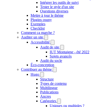
Intégrer les outils de suivi
Tester le style d'un site
Questions diverses
Mettre à jour le thème
Plugins osuny
Exemples
Checklist
Comment ça marche ?
Auditer un site
Accessibilité
Audit de site
IUT Montaigne - été 2022
Sujets avancés
Audit du socle
Éco-conception
Contribuer au thème
Hugo
Structure
Types de contenu
Multilingue
Publications
Ancres
Catégories
Uniques ou multiples ?