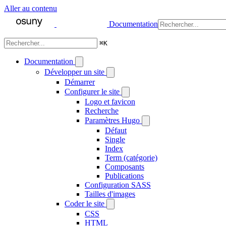
Aller au contenu
Documentation
⌘
K
Documentation
Développer un site
Démarrer
Configurer le site
Logo et favicon
Recherche
Paramètres Hugo
Défaut
Single
Index
Term (catégorie)
Composants
Publications
Configuration SASS
Tailles d'images
Coder le site
CSS
HTML