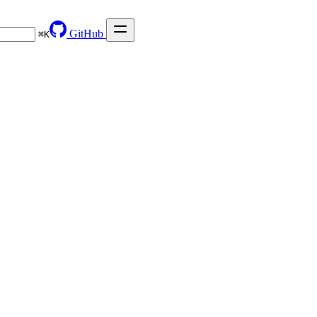
GitHub
⌘
K