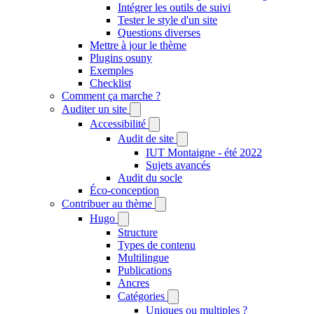
Intégrer les outils de suivi
Tester le style d'un site
Questions diverses
Mettre à jour le thème
Plugins osuny
Exemples
Checklist
Comment ça marche ?
Auditer un site
Accessibilité
Audit de site
IUT Montaigne - été 2022
Sujets avancés
Audit du socle
Éco-conception
Contribuer au thème
Hugo
Structure
Types de contenu
Multilingue
Publications
Ancres
Catégories
Uniques ou multiples ?