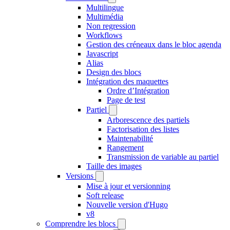
Multilingue
Multimédia
Non regression
Workflows
Gestion des créneaux dans le bloc agenda
Javascript
Alias
Design des blocs
Intégration des maquettes
Ordre d’Intégration
Page de test
Partiel
Arborescence des partiels
Factorisation des listes
Maintenabilité
Rangement
Transmission de variable au partiel
Taille des images
Versions
Mise à jour et versionning
Soft release
Nouvelle version d'Hugo
v8
Comprendre les blocs