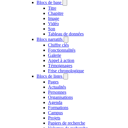
Blocs de base
Titre
Chapitre
Image
Vidéo
Son
Tableau de données
Blocs narratifs
Chiffre clés
Fonctionnalités
Galerie
Appel à action
Témoignages
Frise chronologique
Blocs de listes
Pages
Actualités
Personnes
Organisations
Agenda
Formations
Campus
Projets
Papiers de recherche