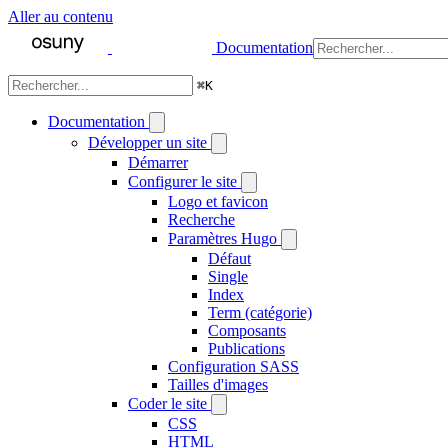
Aller au contenu
Documentation
⌘
K
Documentation
Développer un site
Démarrer
Configurer le site
Logo et favicon
Recherche
Paramètres Hugo
Défaut
Single
Index
Term (catégorie)
Composants
Publications
Configuration SASS
Tailles d'images
Coder le site
CSS
HTML