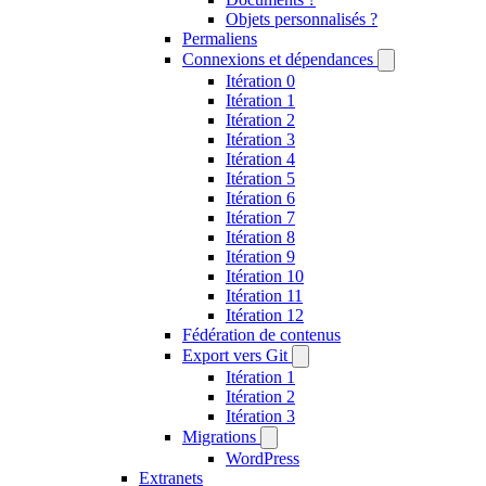
Objets personnalisés ?
Permaliens
Connexions et dépendances
Itération 0
Itération 1
Itération 2
Itération 3
Itération 4
Itération 5
Itération 6
Itération 7
Itération 8
Itération 9
Itération 10
Itération 11
Itération 12
Fédération de contenus
Export vers Git
Itération 1
Itération 2
Itération 3
Migrations
WordPress
Extranets