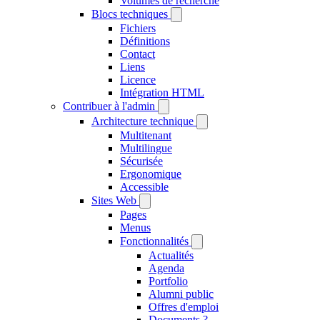
Volumes de recherche
Blocs techniques
Fichiers
Définitions
Contact
Liens
Licence
Intégration HTML
Contribuer à l'admin
Architecture technique
Multitenant
Multilingue
Sécurisée
Ergonomique
Accessible
Sites Web
Pages
Menus
Fonctionnalités
Actualités
Agenda
Portfolio
Alumni public
Offres d'emploi
Documents ?