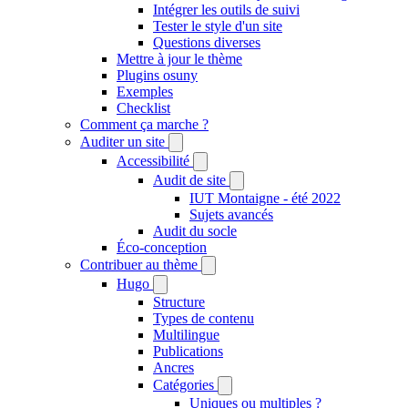
Intégrer les outils de suivi
Tester le style d'un site
Questions diverses
Mettre à jour le thème
Plugins osuny
Exemples
Checklist
Comment ça marche ?
Auditer un site
Accessibilité
Audit de site
IUT Montaigne - été 2022
Sujets avancés
Audit du socle
Éco-conception
Contribuer au thème
Hugo
Structure
Types de contenu
Multilingue
Publications
Ancres
Catégories
Uniques ou multiples ?