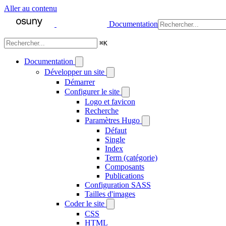
Aller au contenu
Documentation
⌘
K
Documentation
Développer un site
Démarrer
Configurer le site
Logo et favicon
Recherche
Paramètres Hugo
Défaut
Single
Index
Term (catégorie)
Composants
Publications
Configuration SASS
Tailles d'images
Coder le site
CSS
HTML