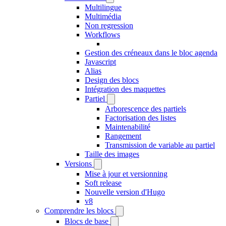
Multilingue
Multimédia
Non regression
Workflows
Gestion des créneaux dans le bloc agenda
Javascript
Alias
Design des blocs
Intégration des maquettes
Partiel
Arborescence des partiels
Factorisation des listes
Maintenabilité
Rangement
Transmission de variable au partiel
Taille des images
Versions
Mise à jour et versionning
Soft release
Nouvelle version d'Hugo
v8
Comprendre les blocs
Blocs de base