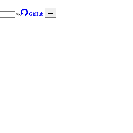
GitHub
⌘
K