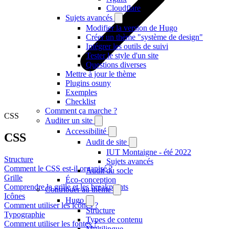
Cloudflare
Sujets avancés
Modifier la version de Hugo
Créer un thème "système de design"
Intégrer les outils de suivi
Tester le style d'un site
Questions diverses
Mettre à jour le thème
Plugins osuny
Exemples
Checklist
Comment ça marche ?
CSS
Auditer un site
Accessibilité
CSS
Audit de site
IUT Montaigne - été 2022
Structure
Sujets avancés
Comment le CSS est-il organisé ?
Audit du socle
Grille
Éco-conception
Comprendre la grille et les breakpoints
Contribuer au thème
Icônes
Hugo
Comment utiliser les icônes ?
Structure
Typographie
Types de contenu
Comment utiliser les fontes ?
Multilingue