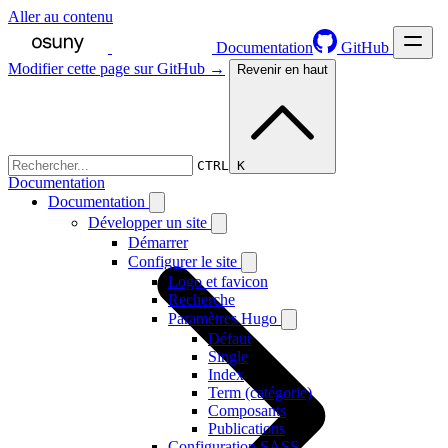
Aller au contenu
Documentation
GitHub
Modifier cette page sur GitHub →
Revenir en haut
CTRL K
Documentation
Documentation
Développer un site
Démarrer
Configurer le site
Logo et favicon
Recherche
Paramètres Hugo
Défaut
Single
Index
Term (catégorie)
Composants
Publications
Configuration SASS