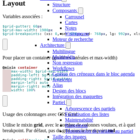
Layout
Structure
Composants
Variables associées :
Carrousel
Cartes
$grid-gutter
:
60
px
Notes
$grid-max-width
:
1980
px
Visionneuse
$grid-breakpoints
:
(
xs
:
0
,
sm
:
576
px
,
md-
768
px
,
lg
:
992
px
,
xl
Moteur de recherche
Architecture
Multilingue
Multimédia
Pour placer un container (goutières latérales et max-width)
Non regression
Workflows
@mixin
 container
max-width
:
$grid-max-width
Gestion des créneaux dans le bloc agenda
padding-left
:
$grid-gutter
Javascript
padding-right
:
$grid-gutter
margin-left
:
auto
Alias
margin-right
:
auto
Design des blocs
width
:
100
%
Intégration des maquettes
Partiel
Arborescence des partiels
Usage des colonnages avec CSS Grid.
Factorisation des listes
Maintenabilité
Utilise le mixin
grid
, avec le nombre de colonnes voulues, et à quel
Rangement
breakpoint. Par défaut, pas de grid sous le breakpoint
md
Transmission de variable au partiel
Taille des images