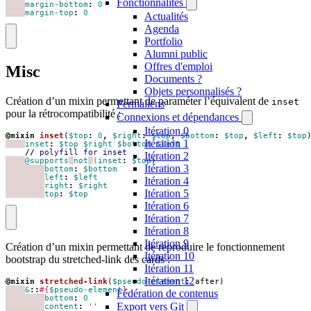
Fonctionnalités
margin-bottom
:
0
margin-top
:
0
Actualités
Agenda
Portfolio
Alumni public
Offres d'emploi
Misc
Documents ?
Objets personnalisés ?
Création d’un mixin permettant de paraméter l’équivalent de
inset
Permaliens
pour la rétrocompatibilité :
Connexions et dépendances
Itération 0
@mixin
 inset
(
$top
:
0
,
$right
:
$top
,
$bottom
:
$top
,
$left
:
$top
Itération 1
inset
:
$top
$right
$bottom
$left
//
polyfill
for
inset
Itération 2
@supports
not
(inset
:
$top
)
Itération 3
bottom
:
$bottom
left
:
$left
Itération 4
right
:
$right
Itération 5
top
:
$top
Itération 6
Itération 7
Itération 8
Itération 9
Création d’un mixin permettant de reproduire le fonctionnement
Itération 10
bootstrap du stretched-link des cards :
Itération 11
Itération 12
@mixin
 stretched-link
(
$pseudo-element
:
after
)
&
::
#{
$pseudo-element
}
Fédération de contenus
bottom
:
0
Export vers Git
content
:
''