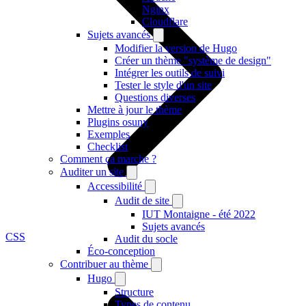
Nginx
Cloudflare
Sujets avancés
Modifier la version de Hugo
Créer un thème "système de design"
Intégrer les outils de suivi
Tester le style d'un site
Questions diverses
Mettre à jour le thème
Plugins osuny
Exemples
Checklist
Comment ça marche ?
Auditer un site
Accessibilité
Audit de site
IUT Montaigne - été 2022
Sujets avancés
CSS
Audit du socle
Éco-conception
Contribuer au thème
Hugo
Structure
Types de contenu