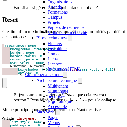
Organisations
Agenda
Faut-il aussi gérer le breakpoint dans le mixin ?
Formations
Campus
Reset
Projets
Papiers de recherche
Création d’un mixin
button-reset
qui efface les propriétés par défaut
Volumes de recherche
des boutons :
Blocs techniques
Fichiers
appearance
:
none
Définitions
background
:
transparent
border
:
none
Contact
border-radius
:
0
Liens
cursor
:
pointer
user-select
:
none
Licence
&
:active
,
&
:focus
Intégration HTML
box-shadow
:
0
0
0
0
.25
rem
rgba
(
$main-color
,
0
.25
)
outline
:
0
Contribuer à l'admin
Architecture technique
Multitenant
Multilingue
Enjeu pour la transcription : Est-ce que cela restera un
Sécurisée
bouton ? Possibilité d’utiliser
pour le collapse.
<details>
Ergonomique
Accessible
Même principe pour enlever le style par défaut des listes :
Sites Web
Pages
@mixin
 list-reset
list-style
:
none
Menus
padding-left
:
0