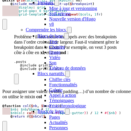
@mixin
 grid
(
$cols
:
12
,
$breakpoint
:
md
)
Versions
@
include
media-breakpoint-up
(
$
breakpoint
)
display
:
grid
Mise à jour et versionning
grid-gap
:
0
$grid-gutter
Soft release
grid-template-columns
:
repeat
(
$cols
,
1
fr
)
Nouvelle version d'Hugo
v8
Comprendre les blocs
Blocs de base
Problème : il faut mettre les appels avec des breakpoints
Titre
dans l’ordre croissant de largeur. Faut-il vraiment gérer le
Chapitre
breakpoint dans le mixin ? Par exemple, on veut 3 posts
Image
côte à côte en
xl
, et 2 en
md
:
Vidéo
.posts

Son
   @include grid(2)

Tableau de données
   @include grid(3, xl)
Blocs narratifs
Chiffre clés
Fonctionnalités
Galerie
Pour assigner une valeur (width, padding…) d’un nombre de colonne
Appel à action
on utilise le mixin
col
Témoignages
Frise chronologique
@function
col
(
$
nb
,
$
base
:
12
)
$nb
:
$nb
/
$base
*
12
Blocs de listes
$nbCol
:
calc
(
(
100
%
+
#{
$grid-gutter
}
)
/
12
*
#{
$nb
}
)
@
return
#
{$
nbCol
}
Pages
Actualités
Personnes