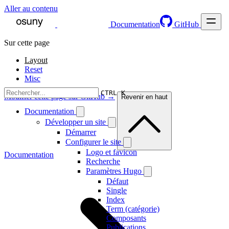
Aller au contenu
Documentation
GitHub
Sur cette page
Layout
Reset
Misc
CTRL K
Modifier cette page sur GitHub →
Revenir en haut
Documentation
Développer un site
Démarrer
Configurer le site
Logo et favicon
Documentation
Recherche
Paramètres Hugo
Défaut
Single
Index
Term (catégorie)
Composants
Publications