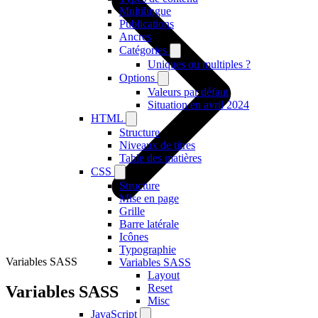
Multilingue
Publications
Ancres
Catégories
Uniques ou multiples ?
Options
Valeurs par défaut
Situation en avril 2024
HTML
Structure
Niveaux de titres
Table des matières
CSS
Structure
Mise en page
Grille
Barre latérale
Icônes
Typographie
Variables SASS
Variables SASS
Layout
Reset
Variables SASS
Misc
JavaScript