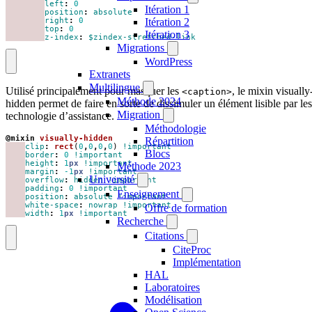
left
:
0
Itération 1
position
:
absolute
Itération 2
right
:
0
top
:
0
Itération 3
z-index
:
$zindex-stretched-link
Migrations
WordPress
Extranets
Multilingue
Utilisé principalement pour masquer les
, le mixin visually
<caption>
Méthode 2024
hidden permet de faire en sorte de dissimuler un élément lisible par les
Migration
technologie d’assistance.
Méthodologie
@mixin
 visually-hidden
Répartition
clip
:
rect
(
0
,
0
,
0
,
0
)
!important
Blocs
border
:
0
!important
height
:
1
px
!important
Méthode 2023
margin
:
-1
px
!important
Université
overflow
:
hidden
!important
padding
:
0
!important
Enseignement
position
:
absolute
!important
white-space
:
nowrap
!important
Offre de formation
width
:
1
px
!important
Recherche
Citations
CiteProc
Implémentation
HAL
Laboratoires
Modélisation