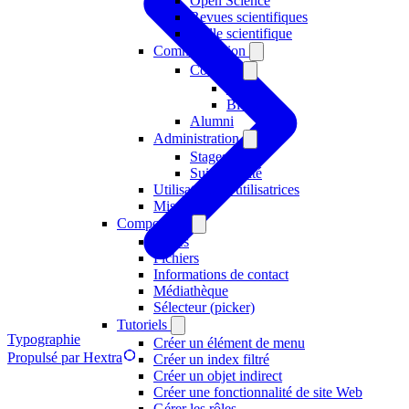
Open Science
Revues scientifiques
Veille scientifique
Communication
Contenu
Titres
Blocs
Alumni
Administration
Stages
Suivi qualité
Utilisateurs et utilisatrices
Missions
Composants
Filtres
Fichiers
Informations de contact
Médiathèque
Sélecteur (picker)
Tutoriels
Typographie
Créer un élément de menu
Propulsé par Hextra
Créer un index filtré
Créer un objet indirect
Créer une fonctionnalité de site Web
Gérer les rôles