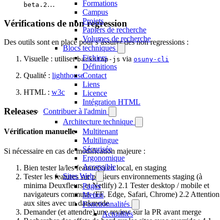
Formations
…
beta.2
Campus
Projets
Vérifications de non regression
Papiers de recherche
Volumes de recherche
Des outils sont en place pour s’assurer des non regressions :
Blocs techniques
Fichiers
Visuelle : utiliser
via
backstop-js
osuny-cli
Définitions
Contact
Qualité :
lighthouse
Liens
HTML :
w3c
Licence
Intégration HTML
Releases
Contribuer à l'admin
Architecture technique
Multitenant
Vérification manuelle
Multilingue
Sécurisée
Si nécessaire en cas de modification majeure :
Ergonomique
Accessible
Bien tester la/les feature(s) en local, en staging
Sites Web
Tester les features sur plusieurs environnements staging (à
minima Deuxfleurs et Netlify) 2.1 Tester desktop / mobile et
Pages
navigateurs communs (FF, Edge, Safari, Chrome) 2.2 Attention
Menus
aux sites avec un darkmode
Fonctionnalités
Demander (et attendre) une review sur la PR avant merge
Actualités