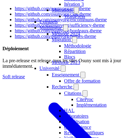
Itération 3
https://github.com/osunyorg/epv-theme
Migrations
https://github.com/osunyorg/cids-theme
WordPress
https://github.com/osunyorg/encommuns-theme
Extranets
https://github.com/osunyorg/sufficiency-theme
Multilingue
https://github.com/osunyorg/bordeaux-theme
Méthode 2024
https://github.com/osunyorg/rennes-theme
Migration
Méthodologie
Déploiement
Répartition
Blocs
La pre-release est release, tous les sites Osuny sont mis à jour
Méthode 2023
immédiatement.
Université
Enseignement
Soft release
Offre de formation
Recherche
Citations
CiteProc
Implémentation
HAL
Laboratoires
Modélisation
Open Science
Revues scientifiques