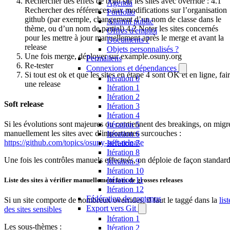
Rechercher des effets de bord sur les sites avec override : 4.1
Agenda
Rechercher des références aux modifications sur l’organisation
Portfolio
github (par exemple, changement d’un nom de classe dans le
Alumni public
thème, ou d’un nom de partial) 4.2 Noter les sites concernés
Offres d'emploi
pour les mettre à jour manuellement après le merge et avant la
Documents ?
release
Objets personnalisés ?
Une fois merge, déployer sur example.osuny.org
Permaliens
Re-tester
Connexions et dépendances
Si tout est ok et que les sites en étape 4 sont OK et en ligne, fai
Itération 0
une release
Itération 1
Itération 2
Soft release
Itération 3
Itération 4
Si les évolutions sont majeures ou contiennent des breakings, on migr
Itération 5
manuellement les sites avec d’importantes surcouches :
Itération 6
https://github.com/topics/osuny-soft-release
Itération 7
Itération 8
Une fois les contrôles manuels effectués, on déploie de façon standard
Itération 9
Itération 10
Itération 11
Liste des sites à vérifier manuellement lors de grosses releases
Itération 12
Fédération de contenus
Si un site comporte de nombreux overrides, il faut le taggé dans la
list
Export vers Git
des sites sensibles
Itération 1
Les sous-thèmes :
Itération 2