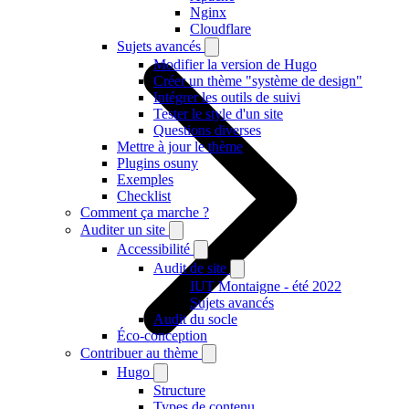
Nginx
Cloudflare
Sujets avancés
Modifier la version de Hugo
Créer un thème "système de design"
Intégrer les outils de suivi
Tester le style d'un site
Questions diverses
Mettre à jour le thème
Plugins osuny
Exemples
Checklist
Comment ça marche ?
Auditer un site
Accessibilité
Audit de site
IUT Montaigne - été 2022
Sujets avancés
Audit du socle
Éco-conception
Contribuer au thème
Hugo
Structure
Types de contenu