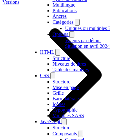
Versions
Multilingue
Publications
Ancres
Catégories
Uniques ou multiples ?
Options
Valeurs par défaut
Situation en avril 2024
HTML
Structure
Niveaux de titres
Table des matières
CSS
Structure
Mise en page
Grille
Barre latérale
Icônes
Typographie
Variables SASS
JavaScript
Structure
Composants
Carrousel