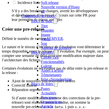
Soft release
Incidence forte
Nouvelle version d'Hugo
S’il y a des breakings changes, avertir les développeuses
v8
et développeurs d’un travail en cours sur cette PR pour
Comprendre les blocs
leur permettre de mieux anticiper.
Blocs de base
Titre
Créer une pre-release
Chapitre
Image
Définir le numéro de version
SEMVER
.
Vidéo
Son
Le nature et le niveau d’incidence de l’évolution vont déterminer le
Tableau de données
temps disponible avant la release de l’évolution. Par exemple, on peut
Blocs narratifs
compter une semaine de délai pour une modification majeure dans
Chiffre clés
l’architecture des fichiers.
Fonctionnalités
Galerie
Certaines évolutions ne nécessitent pas de délai entre la pre-release et
Appel à action
la release :
Témoignages
Frise chronologique
Ajout de nouvelles fonctionnalités isolées
Blocs de listes
Correctif mineur
Pages
Réparation urgente
Actualités
Personnes
Si d’autre modifications (comme des corrections de la pre-
Organisations
release) sont réalisées avant la realise, on nomme la
Agenda
nouvelle pre-release
puis
x.x.x-beta.1
x.x.x-