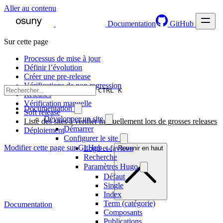
Aller au contenu
Documentation
GitHub
Sur cette page
Processus de mise à jour
Définir l’évolution
Créer une pre-release
Vérifications de non regression
CTRL K
Releases
Vérification manuelle
Documentation
Soft release
Développer un site
Liste des sites à vérifier manuellement lors de grosses releases
Démarrer
Déploiement
Configurer le site
Modifier cette page sur GitHub →
Logo et favicon
Revenir en haut
Recherche
Paramètres Hugo
Défaut
Single
Index
Term (catégorie)
Documentation
Composants
Publications