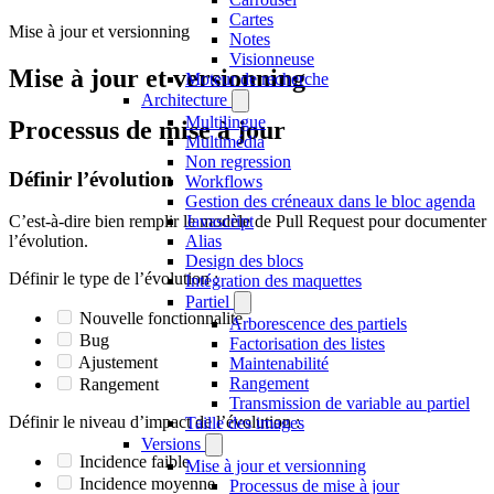
Cartes
Mise à jour et versionning
Notes
Visionneuse
Mise à jour et versionning
Moteur de recherche
Architecture
Multilingue
Processus de mise à jour
Multimédia
Non regression
Définir l’évolution
Workflows
Gestion des créneaux dans le bloc agenda
Javascript
C’est-à-dire bien remplir le modèle de Pull Request pour documenter
Alias
l’évolution.
Design des blocs
Définir le type de l’évolution :
Intégration des maquettes
Partiel
Nouvelle fonctionnalité
Arborescence des partiels
Bug
Factorisation des listes
Ajustement
Maintenabilité
Rangement
Rangement
Transmission de variable au partiel
Définir le niveau d’impact de l’évolution :
Taille des images
Versions
Incidence faible
Mise à jour et versionning
Incidence moyenne
Processus de mise à jour