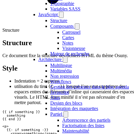
Typographie
Variables SASS
JavaScript
Structure
Composants
Structure
Carrousel
Cartes
Structure
Notes
Visionneuse
Moteur de recherche
Ce document fixe la structure des fichiers HTML du thème Osuny.
Architecture
Multilingue
Style
Multimédia
Non regression
Indentation = 2 espaces
Workflows
utilisation du tiret
lorsque l’on veut supprimer des
{{- -}}
Gestion des créneaux dans le bloc agenda
espaces entres des éléments d’inline qui causeraient des espaces
Javascript
visuels. Le HTML étant minifié il n’est pas nécessaire d’en
Alias
mettre partout.
Design des blocs
Intégration des maquettes
{{ if something }}

Partiel
  something

{{ end }}

Arborescence des partiels
Factorisation des listes
<p>

  {{- if something -}}

Maintenabilité
    <span>something</span>
