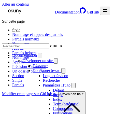
Aller au contenu
Documentation
GitHub
Sur cette page
Style
Nommage et appels des partiels
Partiels normaux
Nommage
CTRL K
Appels
Partiels helpers
Documentation
Nommage
Développer un site
Appels
Démarrer
Précision sémantique
Configurer le site
Un dossier pour chaque objet
Section
Logo et favicon
Single
Recherche
Partials
Paramètres Hugo
Défaut
Modifier cette page sur GitHub →
Revenir en haut
Single
Index
Term (catégorie)
Composants
Publications