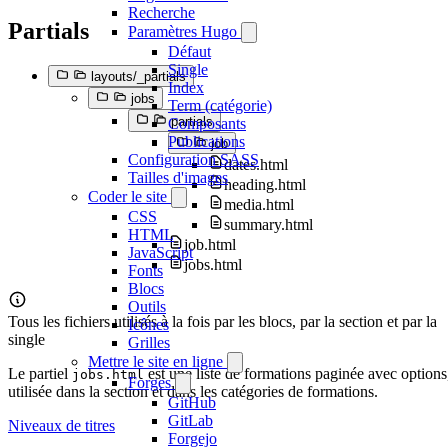
Recherche
Partials
Paramètres Hugo
Défaut
Single
layouts/_partials
Index
jobs
Term (catégorie)
partials
Composants
Publications
job
Configuration SASS
dates.html
Tailles d'images
heading.html
Coder le site
media.html
CSS
summary.html
HTML
job.html
JavaScript
jobs.html
Fonts
Blocs
Outils
Tous les fichiers utilisés à la fois par les blocs, par la section et par la
Icônes
single
Grilles
Mettre le site en ligne
Le partiel
est une liste de formations paginée avec options
jobs.html
Forges
utilisée dans la section et dans les catégories de formations.
GitHub
GitLab
Niveaux de titres
Forgejo