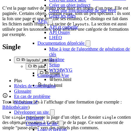
Créer un objet indirect
C’est la page native de Hugo pour lister les objets d’un type. Elle est
Créer une fonctionnalité de site Web
paginée. Certains objets, comme
, sont un peu spéciaux : ils sont
Page
Gérer les rôles
la fois une page et une liste (de ses enfants). Ce distingo est fait dans
APIs
les fichiers natifs Hugo, à la racine de
. La section est aussi
layouts
API et corbeille
utilisée par les taxonomies, pour afficher une catégorie de formations
API Osuny
par exemple.
LHÉO
Documentation dépréciée
Single
Mise à jour de l'algorithme de génération de
clés
Readme
layouts/_partials
Setup
jobs
WYSIWYG
single
Composants Vue
hero.html
Plus
single.html
Règles de contribution
Glossaire
En cas de problème
Tous les fichiers liés à l’affichage d’une formation (par exemple :
Showcase ↗
Bibliothécaire
)
Développer un site
Une
représente la page d’un objet. Le dossier
contien
single
single
Démarrer
des objets nécessaires à l’affichage de la page. Ce sont souvent de
Configurer le site
simple “passe-plats” vers des partiels plus communs.
Logo et favicon