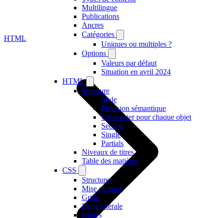
Multilingue
Publications
Ancres
Catégories
HTML
Uniques ou multiples ?
Options
Valeurs par défaut
Situation en avril 2024
HTML
Structure
Style
Précision sémantique
Un dossier pour chaque objet
Section
Single
Partials
Niveaux de titres
Table des matières
CSS
Structure
Mise en page
Grille
Barre latérale
Icônes