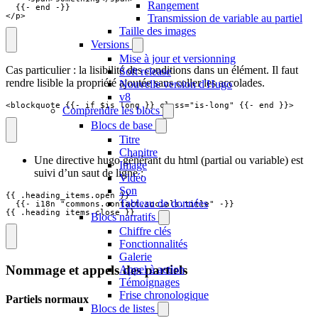
Rangement
  {{- end -}}

</p>
Transmission de variable au partiel
Taille des images
Versions
Mise à jour et versionning
Cas particulier : la lisibilité des conditions dans un élément. Il faut
Soft release
rendre lisible la propriété ajoutée sans coller les accolades.
Nouvelle version d'Hugo
v8
<blockquote {{- if $is_long }} class="is-long" {{- end }}>
Comprendre les blocs
Blocs de base
Titre
Chapitre
Une directive hugo générant du html (partial ou variable) est
Image
suivi d’un saut de ligne :
Vidéo
Son
{{ .heading_items.open }}

Tableau de données
  {{- i18n "commons.contact.socials.title" -}}

{{ .heading_items.close }}
Blocs narratifs
Chiffre clés
Fonctionnalités
Galerie
Nommage et appels des partiels
Appel à action
Témoignages
Frise chronologique
Partiels normaux
Blocs de listes