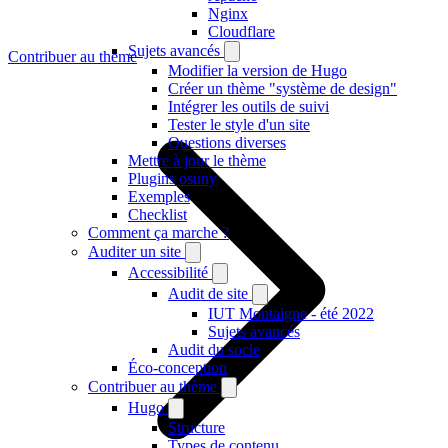
Nginx
Cloudflare
Sujets avancés
Contribuer au thème
Modifier la version de Hugo
Créer un thème "système de design"
Intégrer les outils de suivi
Tester le style d'un site
Questions diverses
Mettre à jour le thème
Plugins osuny
Exemples
Checklist
Comment ça marche ?
Auditer un site
Accessibilité
Audit de site
IUT Montaigne - été 2022
Sujets avancés
Audit du socle
Éco-conception
Contribuer au thème
Hugo
Structure
Types de contenu