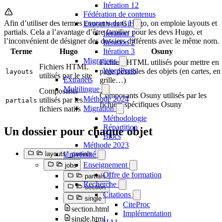
Itération 12
Fédération de contenus
Afin d’utiliser des termes courants dans Hugo, on emploie layouts et
Export vers Git
partials. Cela a l’avantage d’être familier pour les devs Hugo, et
Itération 1
l’inconvénient de désigner des dossiers différents avec le même nom.
Itération 2
Itération 3
Terme
Hugo
Osuny
Migrations
Fichiers HTML utilisés pour mettre en
Fichiers HTML
WordPress
page possibles des objets (en cartes, en
layouts
utilisés par le site
Extranets
grille…)
Multilingue
Composants
Composants Osuny utilisés par les
Méthode 2024
utilisés par les
partials
fichiers spécifiques Osuny
Migration
fichiers natifs
Méthodologie
Répartition
Un dossier pour chaque objet
Blocs
Méthode 2023
Université
layouts/_partials
Enseignement
jobs
Offre de formation
partials
Recherche
section
Citations
single
CiteProc
section.html
Implémentation
single.html