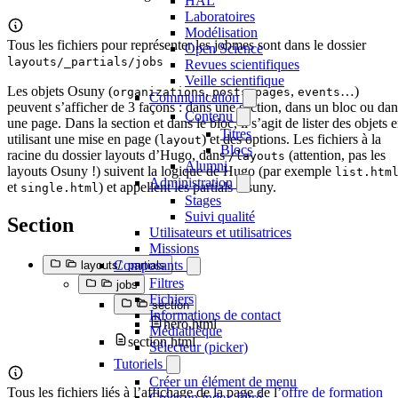
HAL
Laboratoires
Modélisation
Tous les fichiers pour représenter les jobmes sont dans le dossier
Open Science
layouts/_partials/jobs
Revues scientifiques
Veille scientifique
Les objets Osuny (
,
,
,
…)
organizations
posts
pages
events
Communication
peuvent s’afficher de 3 façons : dans une section, dans un bloc ou dan
Contenu
une page. Dans la section et dans le bloc, il s’agit de lister des objets 
Titres
utilisant une mise en page (
) et des options. Les fichiers à la
layout
Blocs
racine du dossier layouts d’Hugo, dans
(attention, pas les
/layouts
Alumni
layouts Osuny !) suivent la logique de Hugo (par exemple
list.htm
Administration
et
) et appellent les partials Osuny.
single.html
Stages
Suivi qualité
Section
Utilisateurs et utilisatrices
Missions
Composants
layouts/_partials
Filtres
jobs
Fichiers
section
Informations de contact
hero.html
Médiathèque
section.html
Sélecteur (picker)
Tutoriels
Créer un élément de menu
Tous les fichiers liés à l’affichage de la page de l’
offre de formation
Créer un index filtré