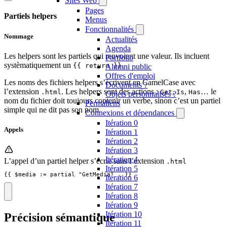
Sites Web
Pages
Partiels helpers
Menus
Fonctionnalités
Nommage
Actualités
Agenda
Les helpers sont les partiels qui renvoient une valeur. Ils incluent
Portfolio
systèmatiquement un
.
{{ return }}
Alumni public
Offres d'emploi
Les noms des fichiers helpers s’écrivent en CamelCase avec
Documents ?
l’extension
. Les helpers sont des actions :
,
,
… le
.html
Get
Is
Has
Objets personnalisés ?
nom du fichier doit toujours contenir un verbe, sinon c’est un partiel
Permaliens
simple qui ne dit pas son nom.
Connexions et dépendances
Itération 0
Appels
Itération 1
Itération 2
Itération 3
Itération 4
L’appel d’un partiel helper s’écrie sans l’extension
.html
Itération 5
{{ $media := partial "GetMedia" . }}
Itération 6
Itération 7
Itération 8
Itération 9
Itération 10
Précision sémantique
Itération 11