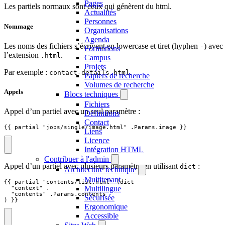
Pages
Les partiels normaux sont ceux qui génèrent du html.
Actualités
Personnes
Nommage
Organisations
Agenda
Les noms des fichiers s’écrivent en lowercase et tiret (hyphen
) avec
-
Formations
l’extension
.
.html
Campus
Projets
Par exemple :
.
contact-details.html
Papiers de recherche
Volumes de recherche
Appels
Blocs techniques
Fichiers
Appel d’un partiel avec un seul paramètre :
Définitions
Contact
{{ partial "jobs/single/image.html" .Params.image }}
Liens
Licence
Intégration HTML
Contribuer à l'admin
Appel d’un partiel avec plusieurs paramètre en utilisant
:
dict
Architecture technique
Multitenant
{{ partial "contents/list.html" (dict

Multilingue
  "context" .

  "contents" .Params.contents

Sécurisée
) }}
Ergonomique
Accessible