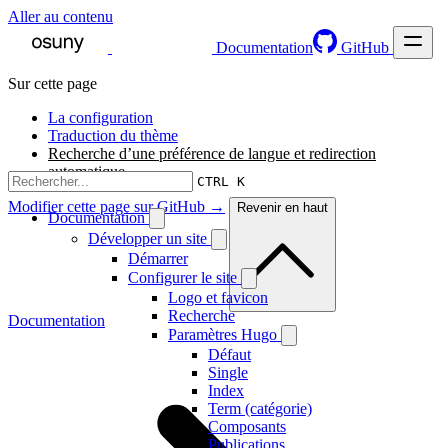
Aller au contenu
Documentation
GitHub
Sur cette page
La configuration
Traduction du thème
Recherche d’une préférence de langue et redirection
automatique
CTRL K
Modifier cette page sur GitHub →
Revenir en haut
Documentation
Développer un site
Démarrer
Configurer le site
Logo et favicon
Recherche
Documentation
Paramètres Hugo
Défaut
Single
Index
Term (catégorie)
Composants
Publications