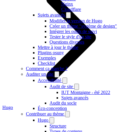
Nginx
Cloudflare
Sujets avancés
Modifier la version de Hugo
Créer un thème "système de design"
Intégrer les outils de suivi
Tester le style d'un site
Questions diverses
Mettre à jour le thème
Plugins osuny
Exemples
Checklist
Comment ça marche ?
Auditer un site
Accessibilité
Audit de site
IUT Montaigne - été 2022
Sujets avancés
Audit du socle
Hugo
Éco-conception
Contribuer au thème
Hugo
Structure
Types de contenu