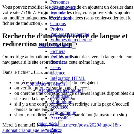
Personnes
Vous pouvez modifier les clés en override en ajoutant un dossier dans
Organisations
votre site
. Hugo fusionne les clés, vous pouvez alors ajouter
Agenda
/i18n/
ou modifier uniquement les clés souhaitées (sans copier-coller tout le
Formations
fichier de traduction).
Campus
Projets
Papiers de recherche
Recherche d’une préférence de langue et
Volumes de recherche
redirection automatique
Blocs techniques
Fichiers
Définitions
On redirige automatiquement les utilisateurices vers la langue de leur
Contact
navigateur si le site est traduit dans cette même langue.
Liens
Dans le fichier
:
Licence
alias.html
Intégration HTML
on récupère la langue préférée du navigateur
Contribuer à l'admin
on vérifie qu’on est sur la page d’accueil
Architecture technique
on cherche une correspondance dans les langues disponibles du
Multitenant
site avec la langue du navigateur
Multilingue
si il y a une correspondance, on redirige sur la page d’accueil
Sécurisée
dans la bonne langue
Ergonomique
sinon, on redirige sur la langue par défaut (la master du site)
Accessible
Sites Web
Merci à nanmu42 !
https://nanmu.me/en/posts/2020/hugo-i18n-
Pages
automatic-language-redirection/