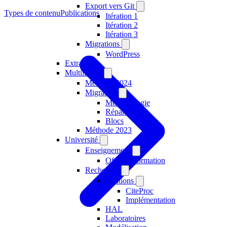
Export vers Git
Types de contenu
Publications
Itération 1
Itération 2
Itération 3
Migrations
WordPress
Extranets
Multilingue
Méthode 2024
Migration
Méthodologie
Répartition
Blocs
Méthode 2023
Université
Enseignement
Offre de formation
Recherche
Citations
CiteProc
Implémentation
HAL
Laboratoires