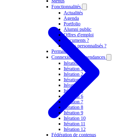
Menus
Fonctionnalités
Actualités
Agenda
Portfolio
Alumni public
Offres d'emploi
Documents ?
Objets personnalisés ?
Permaliens
Connexions et dépendances
Itération 0
Itération 1
Itération 2
Itération 3
Itération 4
Itération 5
Itération 6
Itération 7
Itération 8
Itération 9
Itération 10
Itération 11
Itération 12
Fédération de contenus