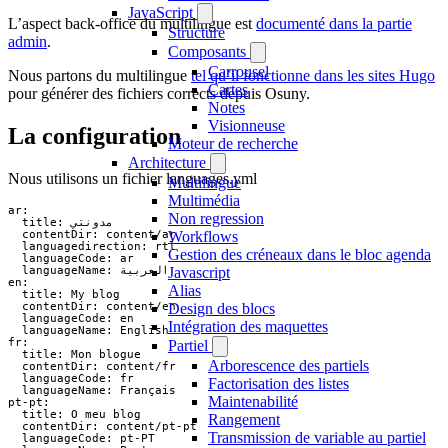
JavaScript
L’aspect back-office du multilingue est
documenté dans la partie
Structure
admin
.
Composants
Carrousel
Nous partons du multilingue
tel qu’il fonctionne dans les sites Hugo
Cartes
pour générer des fichiers corrects depuis Osuny.
Notes
Visionneuse
La configuration
Moteur de recherche
Architecture
Nous utilisons un fichier languages.yml
Multilingue
Multimédia
ar:

Non regression
  title: مدونتي

  contentDir: content/ar

Workflows
  languagedirection: rtl

Gestion des créneaux dans le bloc agenda
  languageCode: ar

  languageName: العربية

Javascript
en:

Alias
  title: My blog

  contentDir: content/en

Design des blocs
  languageCode: en

Intégration des maquettes
  languageName: English

fr:

Partiel
  title: Mon blogue

Arborescence des partiels
  contentDir: content/fr

  languageCode: fr

Factorisation des listes
  languageName: Français

Maintenabilité
pt-pt:

  title: O meu blog

Rangement
  contentDir: content/pt-pt

Transmission de variable au partiel
  languageCode: pt-PT
