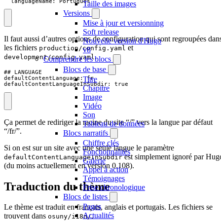
  languageName: Portugues
Taille des images
Versions
Mise à jour et versionning
Soft release
Il faut aussi d’autres options de configuration qui sont regroupées dan
Nouvelle version d'Hugo
les fichiers
et
production/config.yaml
v8
.
development/config.yaml
Comprendre les blocs
Blocs de base
## LANGUAGE

Titre
defaultContentLanguage: fr

defaultContentLanguageInSubdir: true
Chapitre
Image
Vidéo
Son
Ça permet de rediriger la racine du site “/” vers la langue par défaut
Tableau de données
“/fr/”.
Blocs narratifs
Chiffre clés
Si on est sur un site avec une seule langue le paramètre
Fonctionnalités
est simplement ignoré par Hug
defaultContentLanguageInSubdir
Galerie
(du moins actuellement en version 0.108).
Appel à action
Témoignages
Traduction du thème
Frise chronologique
Blocs de listes
Pages
Le thème est traduit en français, anglais et portugais. Les fichiers se
Actualités
trouvent dans
.
osuny/i18n/