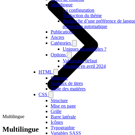
Multilingue
La configuration
Traduction du thème
Recherche d’une préférence de langue
redirection automatique
Publications
Ancres
Catégories
Uniques ou multiples ?
Options
Valeurs par défaut
Situation en avril 2024
HTML
Structure
Niveaux de titres
Table des matières
CSS
Structure
Mise en page
Grille
Multilingue
Barre latérale
Icônes
Typographie
Multilingue
Variables SASS