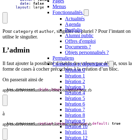
Pages
date
:
false
Menus
layout
:
large
Fonctionnalités
Actualités
Agenda
Portfolio
Pour
et
, singulier ou pluriel ? Pour l’instant on
category
author
Alumni public
utilise le singulier.
Offres d'emploi
Documents ?
L’admin
Objets personnalisés ?
Permaliens
Il faut ajouter la possibilité d’établir des valeurs par défaut, sous la
Connexions et dépendances
forme de cases à cocher précochées à la création d’un bloc.
Itération 0
Itération 1
On passerait ainsi de
Itération 2
Itération 3
app/models/communication/block/template/post.rb
has_component
:hide_image
,
:boolean
Itération 4
Itération 5
Itération 6
Itération 7
à
Itération 8
Itération 9
app/models/communication/block/template/post.rb
has_component
:option_image
,
:boolean
,
default
:
true
Itération 10
Itération 11
Itération 12