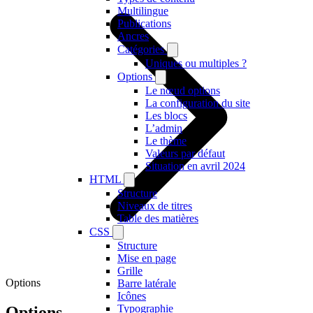
Multilingue
Publications
Ancres
Catégories
Uniques ou multiples ?
Options
Le nœud options
La configuration du site
Les blocs
L’admin
Le thème
Valeurs par défaut
Situation en avril 2024
HTML
Structure
Niveaux de titres
Table des matières
CSS
Structure
Mise en page
Grille
Options
Barre latérale
Icônes
Typographie
Options