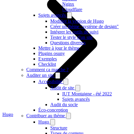
Nginx
Cloudflare
Sujets avancés
Modifier la version de Hugo
Créer un thème "système de design"
Intégrer les outils de suivi
Tester le style d'un site
Questions diverses
Mettre à jour le thème
Plugins osuny
Exemples
Checklist
Comment ça marche ?
Auditer un site
Accessibilité
Audit de site
IUT Montaigne - été 2022
Sujets avancés
Audit du socle
Éco-conception
Hugo
Contribuer au thème
Hugo
Structure
Types de contenu