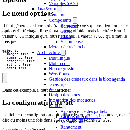
Variables SASS
JavaScript
Le nœud
options
Structure
Composants
Il faut généraliser l’emploi d’un nœud
qui contient toutes les
Carrousel
options
options d’affichage. Il ne faut ni show ni hide, mais le critère brut. La
Cartes
valeur
indique qu’il faut l’afficher, la valeur
qu’il faut le
Notes
true
false
masquer.
Visionneuse
Moteur de recherche
post
options
:
Architecture
image
:
true
summary
:
true
Multilingue
category
:
true
Multimédia
author
:
true
date
:
true
Non regression
Workflows
Gestion des créneaux dans le bloc agenda
Javascript
Alias
Dans cet exemple, il faut tout afficher.
Design des blocs
Intégration des maquettes
La configuration du site
Partiel
Arborescence des partiels
Le fichier de configuration doit utiliser les options par contexte, c’est 
Factorisation des listes
dire au moins une fois dans
et une fois dans
.
index
single
Maintenabilité
Rangement
themes/osuny/config.yaml
events
: