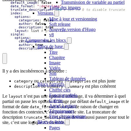
Transmission de variable au partiel
default_image
:
false
date_format
:
":date_long"
Taille des images
truncate_description
:
200
# Set to 0 to disable truncate
Versions
index
:
options
:
Mise à jour et versionning
categories
:
false
Soft release
author
:
false
description
:
true
Nouvelle version d'Hugo
layout
:
list
# grid | list
v8
single
:
options
:
Comprendre les blocs
categories
:
true
author
:
true
Blocs de base
description
:
true
Titre
Chapitre
Image
Vidéo
Il y a des incohérences à résoudre :
Son
Tableau de données
ou
?
est plus juste
category
categories
categories
Blocs narratifs
ou
?
est plus cohérent
description
summary
summary
Chiffre clés
Fonctionnalités
Le
n’est pas une option d’affichage, il va déterminer à quel
layout
Galerie
partial on passe les options. L’image par défaut
et le
default_image
Appel à action
format de date
n’ont pas de raison de changer en
date_format
Témoignages
fonction des contextes, c’est pour tout le site. La troncature de
Frise chronologique
description
devrait aussi passer pour tout le
truncate_description
Blocs de listes
site, c’est une logique d’ensemble.
Pages