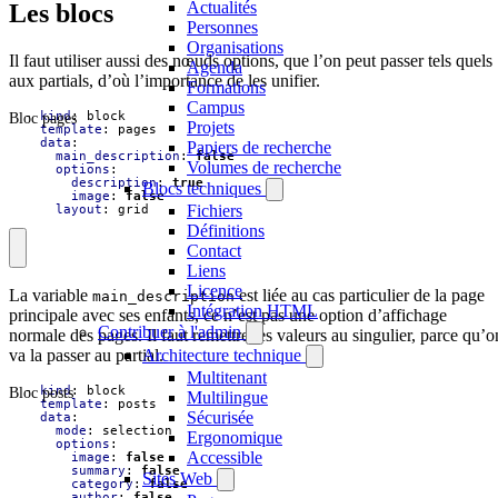
Actualités
Les blocs
Personnes
Organisations
Il faut utiliser aussi des nœuds options, que l’on peut passer tels quels
Agenda
aux partials, d’où l’importance de les unifier.
Formations
Campus
Bloc pages
- 
kind
:
block
Projets
template
:
pages
data
:
Papiers de recherche
main_description
:
false
Volumes de recherche
options
:
description
:
true
Blocs techniques
image
:
false
Fichiers
layout
:
grid
Définitions
Contact
Liens
Licence
La variable
est liée au cas particulier de la page
main_description
Intégration HTML
principale avec ses enfants, ce n’est pas une option d’affichage
Contribuer à l'admin
normale des pages. Il faut remettre les valeurs au singulier, parce qu’o
va la passer au partial.
Architecture technique
Multitenant
Bloc posts
- 
kind
:
block
Multilingue
template
:
posts
Sécurisée
data
:
mode
:
selection
Ergonomique
options
:
Accessible
image
:
false
summary
:
false
Sites Web
category
:
false
author
:
false