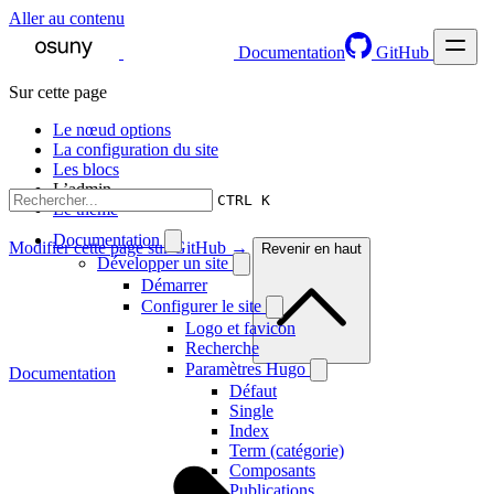
Aller au contenu
Documentation
GitHub
Sur cette page
Le nœud options
La configuration du site
Les blocs
L’admin
CTRL K
Le thème
Documentation
Modifier cette page sur GitHub →
Revenir en haut
Développer un site
Démarrer
Configurer le site
Logo et favicon
Recherche
Paramètres Hugo
Documentation
Défaut
Single
Index
Term (catégorie)
Composants
Publications