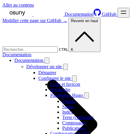
Aller au contenu
Documentation
GitHub
Modifier cette page sur GitHub →
Revenir en haut
CTRL K
Documentation
Documentation
Développer un site
Démarrer
Configurer le site
Logo et favicon
Recherche
Paramètres Hugo
Défaut
Single
Index
Term (catégorie)
Composants
Publications
Configuration SASS