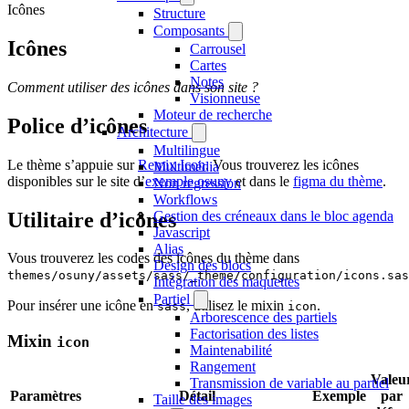
Icônes
Structure
Composants
Icônes
Carrousel
Cartes
Notes
Comment utiliser des icônes dans son site ?
Visionneuse
Moteur de recherche
Police d’icônes
Architecture
Multilingue
Le thème s’appuie sur
Remix Icon
. Vous trouverez les icônes
Multimédia
disponibles sur le site d’
exemple osuny
et dans le
figma du thème
.
Non regression
Workflows
Utilitaire d’icônes
Gestion des créneaux dans le bloc agenda
Javascript
Alias
Vous trouverez les codes des icônes du thème dans
Design des blocs
themes/osuny/assets/sass/_theme/configuration/icons.sas
Intégration des maquettes
Partiel
Pour insérer une icône en
, utilisez le mixin
.
sass
icon
Arborescence des partiels
Factorisation des listes
Mixin
icon
Maintenabilité
Rangement
Valeu
Transmission de variable au partiel
Paramètres
Détail
Exemple
par
Taille des images