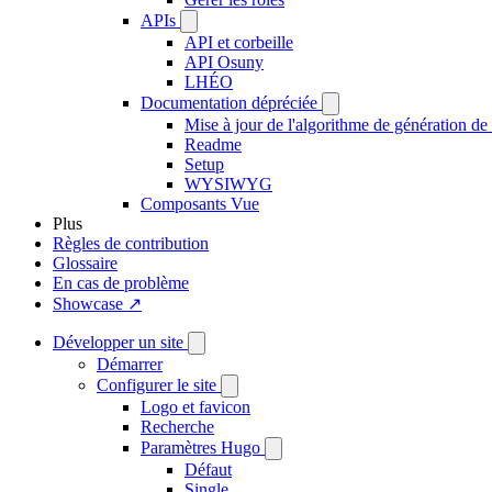
APIs
API et corbeille
API Osuny
LHÉO
Documentation dépréciée
Mise à jour de l'algorithme de génération de 
Readme
Setup
WYSIWYG
Composants Vue
Plus
Règles de contribution
Glossaire
En cas de problème
Showcase ↗
Développer un site
Démarrer
Configurer le site
Logo et favicon
Recherche
Paramètres Hugo
Défaut
Single