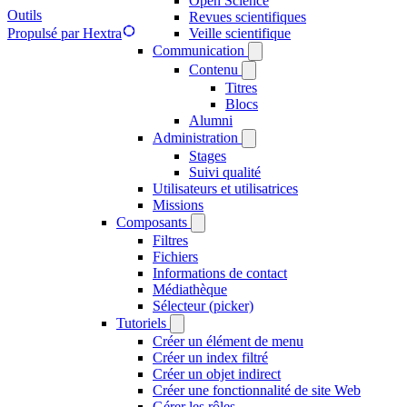
Open Science
Outils
Revues scientifiques
Veille scientifique
Propulsé par Hextra
Communication
Contenu
Titres
Blocs
Alumni
Administration
Stages
Suivi qualité
Utilisateurs et utilisatrices
Missions
Composants
Filtres
Fichiers
Informations de contact
Médiathèque
Sélecteur (picker)
Tutoriels
Créer un élément de menu
Créer un index filtré
Créer un objet indirect
Créer une fonctionnalité de site Web
Gérer les rôles