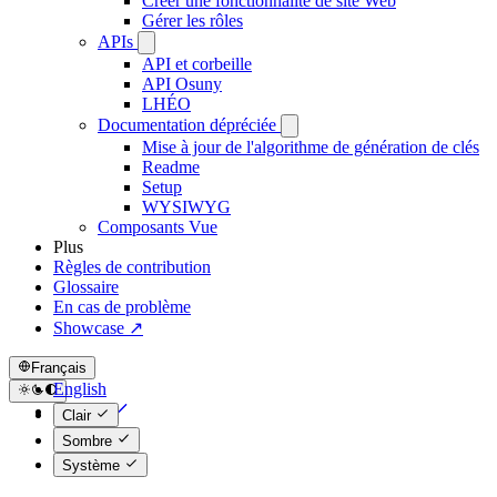
Créer une fonctionnalité de site Web
Gérer les rôles
APIs
API et corbeille
API Osuny
LHÉO
Documentation dépréciée
Mise à jour de l'algorithme de génération de clés
Readme
Setup
WYSIWYG
Composants Vue
Plus
Règles de contribution
Glossaire
En cas de problème
Showcase ↗
Français
English
Français
Clair
Sombre
Système