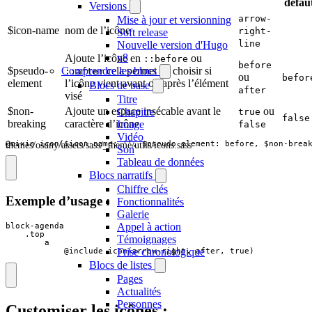
défau
Versions
arrow-
Mise à jour et versionning
$icon-name
nom de l’icône
right-
Soft release
line
Nouvelle version d'Hugo
v8
Ajoute l’icône en
ou
::before
before
$pseudo-
cela permet de choisir si
Comprendre les blocs
::after
ou
befor
element
l’icône vient avant ou après l’élément
Blocs de base
after
visé
Titre
$non-
Ajoute un espace insécable avant le
ou
Chapitre
true
false
breaking
caractère d’icône
Image
false
Vidéo
themes/osuny/assets/sass/_theme/utils/icons.sass
@mixin icon($icon-name: '', $pseudo-element: before, $non-brea
Son
Tableau de données
Blocs narratifs
Chiffre clés
Exemple d’usage :
Fonctionnalités
Galerie
Appel à action
block-agenda

    .top

Témoignages
        a

Frise chronologique
            @include icon(arrow-right, after, true)
Blocs de listes
Pages
Actualités
Personnes
Customiser les icônes :