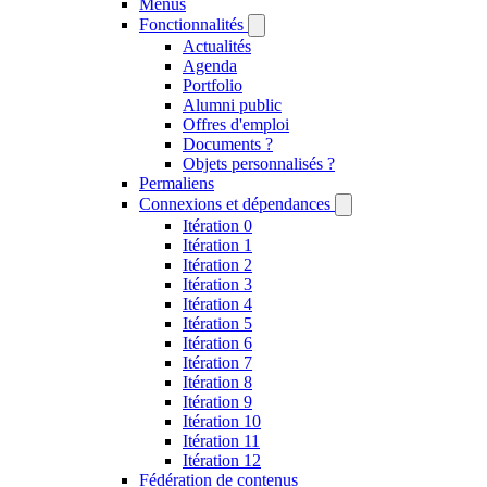
Menus
Fonctionnalités
Actualités
Agenda
Portfolio
Alumni public
Offres d'emploi
Documents ?
Objets personnalisés ?
Permaliens
Connexions et dépendances
Itération 0
Itération 1
Itération 2
Itération 3
Itération 4
Itération 5
Itération 6
Itération 7
Itération 8
Itération 9
Itération 10
Itération 11
Itération 12
Fédération de contenus