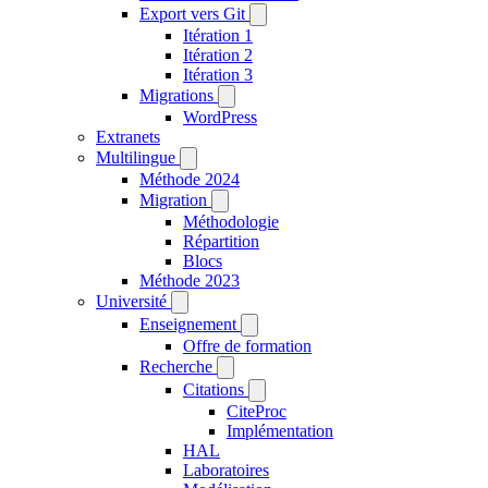
Export vers Git
Itération 1
Itération 2
Itération 3
Migrations
WordPress
Extranets
Multilingue
Méthode 2024
Migration
Méthodologie
Répartition
Blocs
Méthode 2023
Université
Enseignement
Offre de formation
Recherche
Citations
CiteProc
Implémentation
HAL
Laboratoires