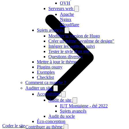
OVH
Serveurs web
Apache
Nginx
Cloudflare
Sujets avancés
Modifier la version de Hugo
Créer un thème "système de design"
Intégrer les outils de suivi
Tester le style d'un site
Questions diverses
Mettre à jour le thème
Plugins osuny
Exemples
Checklist
Comment ça marche ?
Auditer un site
Accessibilité
Audit de site
IUT Montaigne - été 2022
Sujets avancés
Audit du socle
Éco-conception
Coder le site
Contribuer au thème