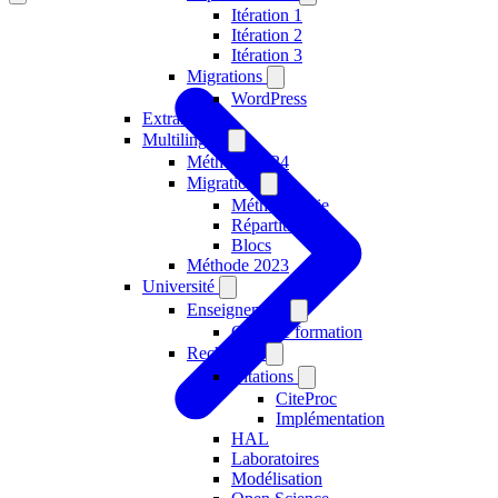
Itération 1
Itération 2
Itération 3
Migrations
WordPress
Extranets
Multilingue
Méthode 2024
Migration
Méthodologie
Répartition
Blocs
Méthode 2023
Université
Enseignement
Offre de formation
Recherche
Citations
CiteProc
Implémentation
HAL
Laboratoires
Modélisation