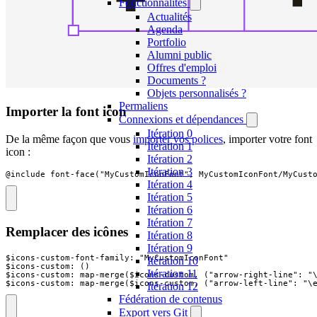
Fonctionnalités
Actualités
Agenda
Portfolio
Alumni public
Offres d'emploi
Documents ?
Objets personnalisés ?
Permaliens
Importer la font icon
Connexions et dépendances
Itération 0
De la même façon que vous
importer vos polices
, importer votre font
Itération 1
icon :
Itération 2
Itération 3
@include font-face("MyCustomIconFont", MyCustomIconFont/MyCust
Itération 4
Itération 5
Itération 6
Itération 7
Remplacer des icônes
Itération 8
Itération 9
$icons-custom-font-family: "MyCustomIconFont"

Itération 10
$icons-custom: ()

Itération 11
$icons-custom: map-merge($icons-custom, ("arrow-right-line": "\
$icons-custom: map-merge($icons-custom, ("arrow-left-line": "\
Itération 12
Fédération de contenus
Export vers Git