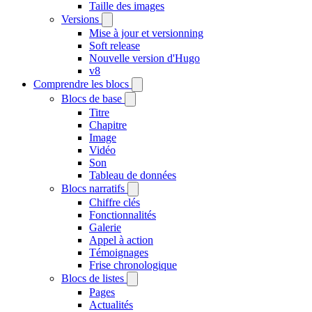
Taille des images
Versions
Mise à jour et versionning
Soft release
Nouvelle version d'Hugo
v8
Comprendre les blocs
Blocs de base
Titre
Chapitre
Image
Vidéo
Son
Tableau de données
Blocs narratifs
Chiffre clés
Fonctionnalités
Galerie
Appel à action
Témoignages
Frise chronologique
Blocs de listes
Pages
Actualités