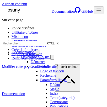
Aller au contenu
Documentation
GitHub
Sur cette page
Police d’icônes
Utilitaire d’icônes
Mixin icon
Exemple d’usage :
CTRL K
Customiser les icônes :
Créer la font icon
Documentation
Importer la font icon
Développer un site
Remplacer des icônes
Démarrer
Configurer le site
Modifier cette page sur GitHub →
Revenir en haut
Logo et favicon
Recherche
Paramètres Hugo
Défaut
Single
Index
Documentation
Term (catégorie)
Composants
Publications