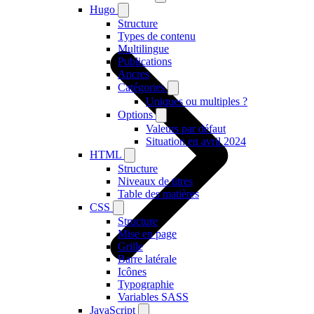
Hugo
Structure
Types de contenu
Multilingue
Publications
Ancres
Catégories
Uniques ou multiples ?
Options
Valeurs par défaut
Situation en avril 2024
HTML
Structure
Niveaux de titres
Table des matières
CSS
Structure
Mise en page
Grille
Barre latérale
Icônes
Typographie
Variables SASS
JavaScript