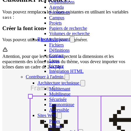
Organisations
Agenda
Vous pouvez remplacer les icônes existantes en utilisant les variables
Formations
:
sass
Campus
Projets
Créer la font icon
Papiers de recherche
Volumes de recherche
Blocs techniques
Vous pouvez utiliser
IcoMoon
pour la générer.
Fichiers
Définitions
Contact
Attention, pour que les icônes respectent la dimensions et les
Liens
espacements des icônes natives du thème, vous devez importer vos
Licence
icônes dans un cadre de 24x24px
Intégration HTML
Contribuer à l'admin
Architecture technique
Multitenant
Multilingue
Sécurisée
Ergonomique
Accessible
Sites Web
Pages
Menus