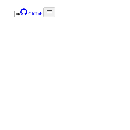
GitHub
⌘
K