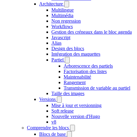
Architecture
Multilingue
Multimédia
Non regression
Workflows
Gestion des créneaux dans le bloc agenda
Javascript
Alias
Design des blocs
Intégration des maquettes
Partiel
Arborescence des partiels
Factorisation des listes
Maintenabilité
Rangement
Transmission de variable au partiel
Taille des images
Versions
Mise à jour et versionning
Soft release
Nouvelle version d'Hugo
v8
Comprendre les blocs
Blocs de base