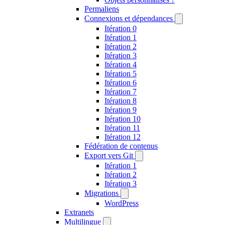
Permaliens
Connexions et dépendances
Itération 0
Itération 1
Itération 2
Itération 3
Itération 4
Itération 5
Itération 6
Itération 7
Itération 8
Itération 9
Itération 10
Itération 11
Itération 12
Fédération de contenus
Export vers Git
Itération 1
Itération 2
Itération 3
Migrations
WordPress
Extranets
Multilingue