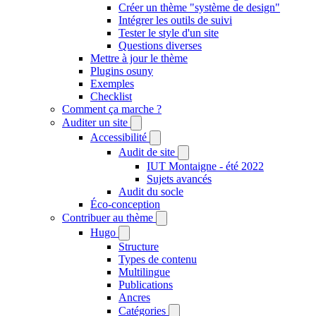
Créer un thème "système de design"
Intégrer les outils de suivi
Tester le style d'un site
Questions diverses
Mettre à jour le thème
Plugins osuny
Exemples
Checklist
Comment ça marche ?
Auditer un site
Accessibilité
Audit de site
IUT Montaigne - été 2022
Sujets avancés
Audit du socle
Éco-conception
Contribuer au thème
Hugo
Structure
Types de contenu
Multilingue
Publications
Ancres
Catégories