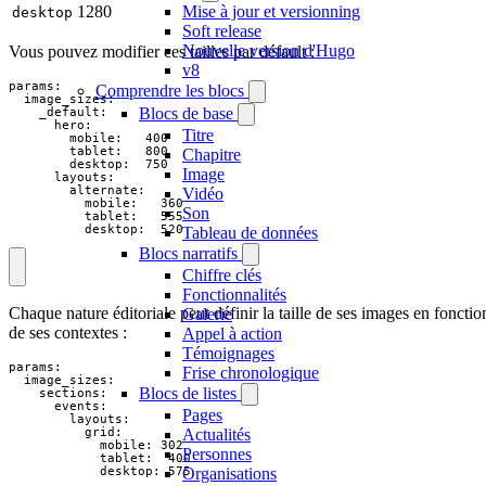
Mise à jour et versionning
1280
desktop
Soft release
Nouvelle version d'Hugo
Vous pouvez modifier ces tailles par défault :
v8
params:

Comprendre les blocs
  image_sizes:

Blocs de base
    _default:

      hero:

Titre
        mobile:   400

        tablet:   800

Chapitre
        desktop:  750

Image
      layouts:

        alternate:

Vidéo
          mobile:   360

Son
          tablet:   555

          desktop:  520
Tableau de données
Blocs narratifs
Chiffre clés
Fonctionnalités
Chaque nature éditoriale peut définir la taille de ses images en fonctio
Galerie
de ses contextes :
Appel à action
Témoignages
params:

Frise chronologique
  image_sizes:

Blocs de listes
    sections:

      events:

Pages
        layouts:

          grid:

Actualités
            mobile: 302

Personnes
            tablet:  400

            desktop: 575
Organisations