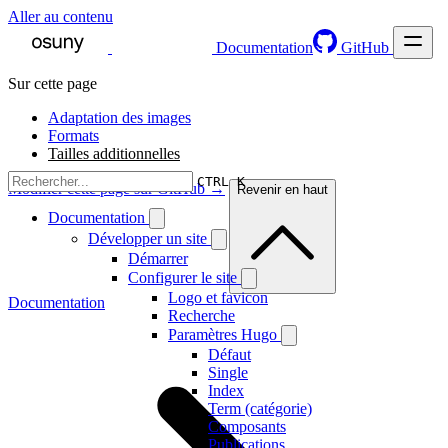
Aller au contenu
Documentation
GitHub
Sur cette page
Adaptation des images
Formats
Tailles additionnelles
CTRL K
Modifier cette page sur GitHub →
Revenir en haut
Documentation
Développer un site
Démarrer
Configurer le site
Logo et favicon
Documentation
Recherche
Paramètres Hugo
Défaut
Single
Index
Term (catégorie)
Composants
Publications