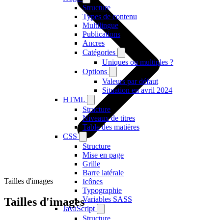
Structure
Types de contenu
Multilingue
Publications
Ancres
Catégories
Uniques ou multiples ?
Options
Valeurs par défaut
Situation en avril 2024
HTML
Structure
Niveaux de titres
Table des matières
CSS
Structure
Mise en page
Grille
Barre latérale
Tailles d'images
Icônes
Typographie
Variables SASS
Tailles d'images
JavaScript
Structure