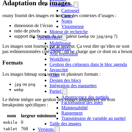
Adaptation des images
Composants
Carrousel
osuny fournit des images en fonction des contextes d’usages :
Cartes
Notes
dimension de l’écran
Visionneuse
ratio de pixels
Moteur de recherche
support des formats du navigateur (
ou
?)
webp
jpg/png
Architecture
Multilingue
Les images sont fournies par le serveur. Ça veut dire qu’elles ne sont
Multimédia
pas redimensionnées côté client : on ne charge que ce dont on a besoi
Non regression
Workflows
Formats
Gestion des créneaux dans le bloc agenda
Javascript
Les images bitmap sont servies en plusieurs formats :
Alias
Design des blocs
ou
jpg
png
Intégration des maquettes
webp
Partiel
Arborescence des partiels
Le thème intègre une gestion des images adaptatives sur trois
Factorisation des listes
breakpoints spécifiques :
Maintenabilité
Rangement
nom
largeur minimum
Transmission de variable au partiel
0
mobile
Taille des images
768
Versions
tablet