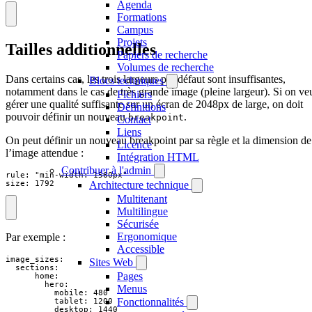
Agenda
Formations
Campus
Projets
Tailles additionnelles
Papiers de recherche
Volumes de recherche
Dans certains cas, les trois largeurs par défaut sont insuffisantes,
Blocs techniques
notamment dans le cas de très grande image (pleine largeur). Si on ve
Fichiers
gérer une qualité suffisante sur un écran de 2048px de large, on doit
Définitions
pouvoir définir un nouveau
.
breakpoint
Contact
Liens
On peut définir un nouveau breakpoint par sa règle et la dimension de
Licence
l’image attendue :
Intégration HTML
Contribuer à l'admin
rule: "min-width: 1560px"

size: 1792
Architecture technique
Multitenant
Multilingue
Sécurisée
Ergonomique
Par exemple :
Accessible
image_sizes:

Sites Web
  sections:

Pages
      home:

        hero:

Menus
          mobile: 480

Fonctionnalités
          tablet: 1200

          desktop: 1440
