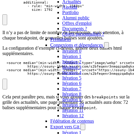
Actualités
          additionnal:

            - rule: "min-width: 1560px"

Agenda
              size: 1792
Portfolio
Alumni public
Offres d'emploi
Documents ?
Il n’y a pas de limite de nombre de breakpoints, mais attention, à
Objets personnalisés ?
chaque breakpoint, de nouvelles balises sont ajoutées.
Permaliens
Connexions et dépendances
La configuration d’exemple ci-dessus, génère deux balises html
Itération 0
supplémentaires.
Itération 1
Itération 2
  <source media="(min-width: 1560px)" type="image/webp" srcset=
Itération 3
            https://osuny-1b4da.kxcdn.com/s2bfeqenr3nmqqzqa8qkx
  <source media="(min-width: 1560px)" srcset="https://osuny-1b4
Itération 4
            https://osuny-1b4da.kxcdn.com/s2bfeqenr3nmqqzqa8qk
Itération 5
Itération 6
Itération 7
Itération 8
Cela peut paraître peu, mais si vous ajouter des
sur la
breakpoints
Itération 9
grille des actualités, une page présentant 36 actualités aura donc 72
Itération 10
balises supplémentaires pour chaque
.
breakpoint
Itération 11
Itération 12
Fédération de contenus
Export vers Git
Itération 1