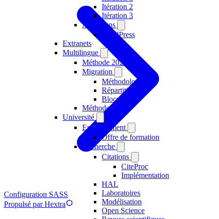
Itération 2
Itération 3
Migrations
WordPress
Extranets
Multilingue
Méthode 2024
Migration
Méthodologie
Répartition
Blocs
Méthode 2023
Université
Enseignement
Offre de formation
Recherche
Citations
CiteProc
Implémentation
HAL
Laboratoires
Configuration SASS
Modélisation
Propulsé par Hextra
Open Science