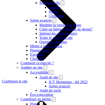
Serveurs web
Apache
Nginx
Cloudflare
Sujets avancés
Modifier la version de Hugo
Créer un thème "système de design"
Intégrer les outils de suivi
Tester le style d'un site
Questions diverses
Mettre à jour le thème
Plugins osuny
Exemples
Checklist
Comment ça marche ?
Auditer un site
Accessibilité
Audit de site
Configurer le site
IUT Montaigne - été 2022
Sujets avancés
Audit du socle
Éco-conception
Contribuer au thème
Hugo