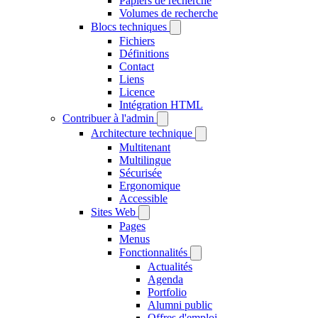
Papiers de recherche
Volumes de recherche
Blocs techniques
Fichiers
Définitions
Contact
Liens
Licence
Intégration HTML
Contribuer à l'admin
Architecture technique
Multitenant
Multilingue
Sécurisée
Ergonomique
Accessible
Sites Web
Pages
Menus
Fonctionnalités
Actualités
Agenda
Portfolio
Alumni public
Offres d'emploi