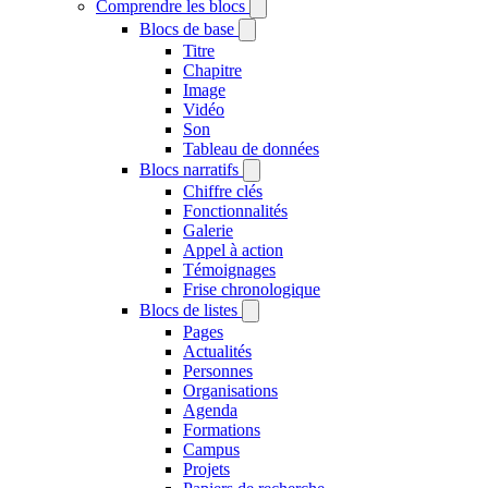
Comprendre les blocs
Blocs de base
Titre
Chapitre
Image
Vidéo
Son
Tableau de données
Blocs narratifs
Chiffre clés
Fonctionnalités
Galerie
Appel à action
Témoignages
Frise chronologique
Blocs de listes
Pages
Actualités
Personnes
Organisations
Agenda
Formations
Campus
Projets