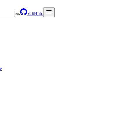
GitHub
⌘
K
e