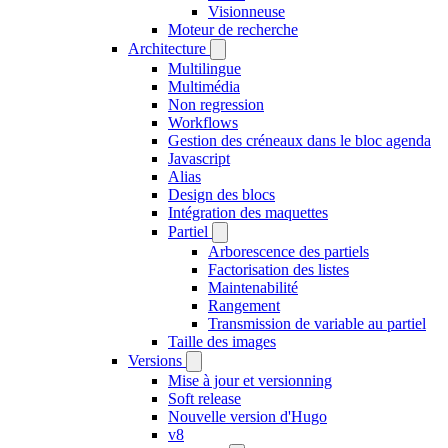
Visionneuse
Moteur de recherche
Architecture
Multilingue
Multimédia
Non regression
Workflows
Gestion des créneaux dans le bloc agenda
Javascript
Alias
Design des blocs
Intégration des maquettes
Partiel
Arborescence des partiels
Factorisation des listes
Maintenabilité
Rangement
Transmission de variable au partiel
Taille des images
Versions
Mise à jour et versionning
Soft release
Nouvelle version d'Hugo
v8