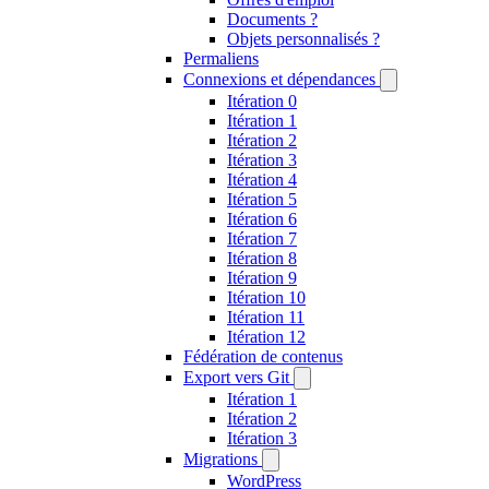
Documents ?
Objets personnalisés ?
Permaliens
Connexions et dépendances
Itération 0
Itération 1
Itération 2
Itération 3
Itération 4
Itération 5
Itération 6
Itération 7
Itération 8
Itération 9
Itération 10
Itération 11
Itération 12
Fédération de contenus
Export vers Git
Itération 1
Itération 2
Itération 3
Migrations
WordPress