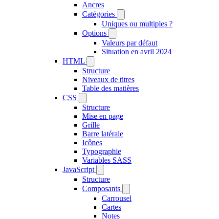
Ancres
Catégories
Uniques ou multiples ?
Options
Valeurs par défaut
Situation en avril 2024
HTML
Structure
Niveaux de titres
Table des matières
CSS
Structure
Mise en page
Grille
Barre latérale
Icônes
Typographie
Variables SASS
JavaScript
Structure
Composants
Carrousel
Cartes
Notes