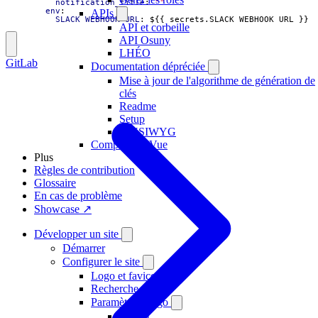
notification_title
:
""
env
:
APIs
SLACK_WEBHOOK_URL
:
${{ secrets.SLACK_WEBHOOK_URL }}
API et corbeille
API Osuny
LHÉO
GitLab
Documentation dépréciée
Mise à jour de l'algorithme de génération de
clés
Readme
Setup
WYSIWYG
Composants Vue
Plus
Règles de contribution
Glossaire
En cas de problème
Showcase ↗
Développer un site
Démarrer
Configurer le site
Logo et favicon
Recherche
Paramètres Hugo
Défaut