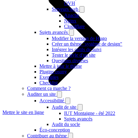
OVH
Serveurs web
Apache
Nginx
Cloudflare
Sujets avancés
Modifier la version de Hugo
Créer un thème "système de design"
Intégrer les outils de suivi
Tester le style d'un site
Questions diverses
Mettre à jour le thème
Plugins osuny
Exemples
Checklist
Comment ça marche ?
Auditer un site
Accessibilité
Audit de site
Mettre le site en ligne
IUT Montaigne - été 2022
Sujets avancés
Audit du socle
Éco-conception
Contribuer au thème