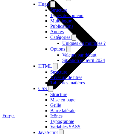
Hugo
Structure
Types de contenu
Multilingue
Publications
Ancres
Catégories
Uniques ou multiples ?
Options
Valeurs par défaut
Situation en avril 2024
HTML
Structure
Niveaux de titres
Table des matières
CSS
Structure
Mise en page
Grille
Barre latérale
Forges
Icônes
Typographie
Variables SASS
JavaScript