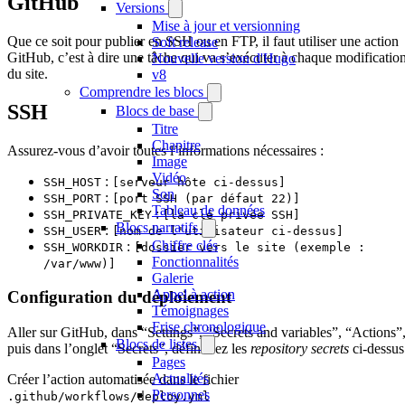
GitHub
Versions
Mise à jour et versionning
Que ce soit pour publier en SSH ou en FTP, il faut utiliser une action
Soft release
GitHub, c’est à dire une tâche qui va s’exécuter à chaque modificatio
Nouvelle version d'Hugo
du site.
v8
Comprendre les blocs
SSH
Blocs de base
Titre
Chapitre
Assurez-vous d’avoir toutes l’informations nécessaires :
Image
Vidéo
:
SSH_HOST
[serveur hôte ci-dessus]
Son
:
SSH_PORT
[port SSH (par défaut 22)]
Tableau de données
:
SSH_PRIVATE_KEY
[la clé privée SSH]
Blocs narratifs
:
SSH_USER
[nom de l'utilisateur ci-dessus]
Chiffre clés
:
SSH_WORKDIR
[dossier vers le site (exemple :
Fonctionnalités
/var/www)]
Galerie
Appel à action
Configuration du déploiement
Témoignages
Frise chronologique
Aller sur GitHub, dans “Settings”, “Secrets and variables”, “Actions”
Blocs de listes
puis dans l’onglet “Secrets”, définissez les
repository secrets
ci-dessus
Pages
Actualités
Créer l’action automatisée dans le fichier
Personnes
.github/workflows/deploy.yml