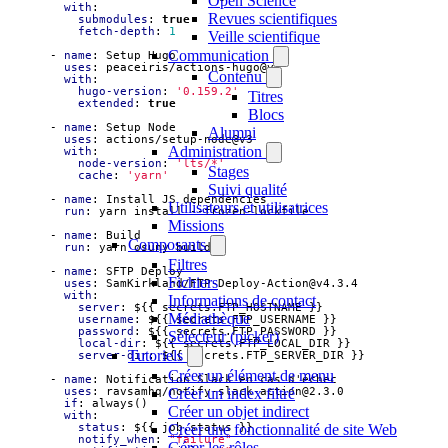
Open Science
with
:
Revues scientifiques
submodules
:
true
fetch-depth
:
1
Veille scientifique
Communication
- 
name
:
Setup Hugo
uses
:
peaceiris/actions-hugo@v2
Contenu
with
:
hugo-version
:
'0.159.2'
Titres
extended
:
true
Blocs
- 
name
:
Setup Node
Alumni
uses
:
actions/setup-node@v3
Administration
with
:
node-version
:
'lts/*'
Stages
cache
:
'yarn'
Suivi qualité
- 
name
:
Install JS dependencies
Utilisateurs et utilisatrices
run
:
yarn install --frozen-lockfile
Missions
- 
name
:
Build
Composants
run
:
yarn osuny build
Filtres
- 
name
:
SFTP Deploy
Fichiers
uses
:
SamKirkland/FTP-Deploy-Action@v4.3.4
with
:
Informations de contact
server
:
${{ secrets.FTP_HOSTNAME }}
Médiathèque
username
:
${{ secrets.FTP_USERNAME }}
password
:
${{ secrets.FTP_PASSWORD }}
Sélecteur (picker)
local-dir
:
${{ secrets.FTP_LOCAL_DIR }}
Tutoriels
server-dir
:
${{ secrets.FTP_SERVER_DIR }}
Créer un élément de menu
- 
name
:
Notification Slack en cas d'échec
Créer un index filtré
uses
:
ravsamhq/notify-slack-action@2.3.0
if
:
always()
Créer un objet indirect
with
:
Créer une fonctionnalité de site Web
status
:
${{ job.status }}
notify_when
:
"failure"
Gérer les rôles