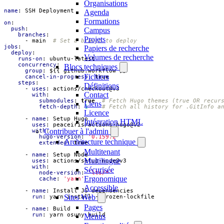
Organisations
name
:
SSH Deployment
Agenda
Formations
on
:
push
:
Campus
branches
:
Projets
- 
main 
# Set a branch to deploy
jobs
:
Papiers de recherche
deploy
:
Volumes de recherche
runs-on
:
ubuntu-latest
concurrency
:
Blocs techniques
group
:
${{ github.workflow }}
Fichiers
cancel-in-progress
:
true
steps
:
Définitions
- 
uses
:
actions/checkout@v3
Contact
with
:
submodules
:
true
# Fetch Hugo themes (true OR recur
Liens
fetch-depth
:
1
# Fetch all history for .GitInfo a
Licence
- 
name
:
Setup Hugo
Intégration HTML
uses
:
peaceiris/actions-hugo@v2
Contribuer à l'admin
with
:
hugo-version
:
'0.159.2'
Architecture technique
extended
:
true
Multitenant
- 
name
:
Setup Node
Multilingue
uses
:
actions/setup-node@v3
with
:
Sécurisée
node-version
:
'lts/*'
Ergonomique
cache
:
'yarn'
Accessible
- 
name
:
Install JS dependencies
Sites Web
run
:
yarn install --frozen-lockfile
Pages
- 
name
:
Build
run
:
yarn osuny build
Menus