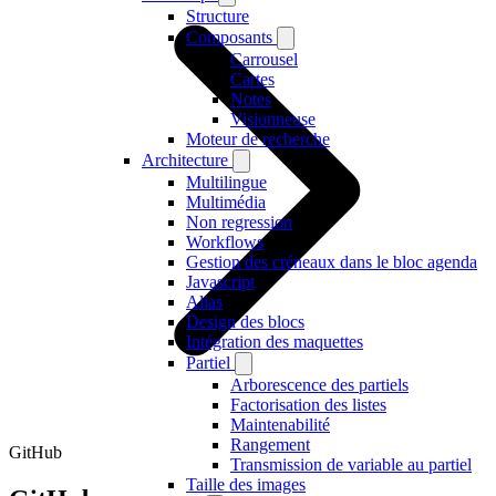
Structure
Composants
Carrousel
Cartes
Notes
Visionneuse
Moteur de recherche
Architecture
Multilingue
Multimédia
Non regression
Workflows
Gestion des créneaux dans le bloc agenda
Javascript
Alias
Design des blocs
Intégration des maquettes
Partiel
Arborescence des partiels
Factorisation des listes
Maintenabilité
Rangement
GitHub
Transmission de variable au partiel
Taille des images