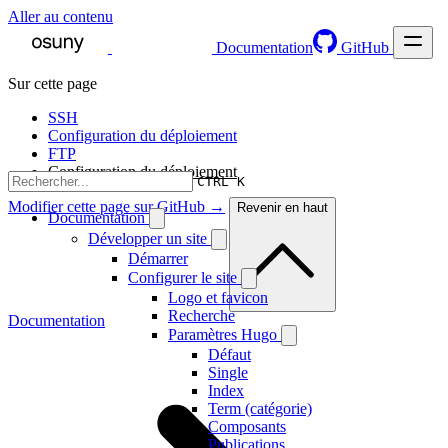
Aller au contenu
Documentation
GitHub
Sur cette page
SSH
Configuration du déploiement
FTP
Configuration du déploiement
CTRL K
Modifier cette page sur GitHub →
Revenir en haut
Documentation
Développer un site
Démarrer
Configurer le site
Logo et favicon
Recherche
Documentation
Paramètres Hugo
Défaut
Single
Index
Term (catégorie)
Composants
Publications