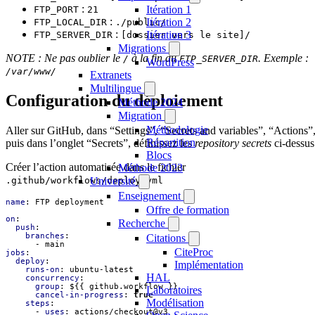
:
Itération 1
FTP_PORT
21
:
Itération 2
FTP_LOCAL_DIR
./public/
:
Itération 3
FTP_SERVER_DIR
[dossier vers le site]/
Migrations
NOTE : Ne pas oublier le
à la fin du
. Exemple :
/
FTP_SERVER_DIR
WordPress
/var/www/
Extranets
Multilingue
Configuration du déploiement
Méthode 2024
Migration
Méthodologie
Aller sur GitHub, dans “Settings”, “Secrets and variables”, “Actions”
Répartition
puis dans l’onglet “Secrets”, définissez les
repository secrets
ci-dessus
Blocs
Créer l’action automatisée dans le fichier
Méthode 2023
Université
.github/workflows/deploy.yml
Enseignement
name
:
FTP deployment
Offre de formation
on
:
Recherche
push
:
branches
:
Citations
- 
main
CiteProc
jobs
:
deploy
:
Implémentation
runs-on
:
ubuntu-latest
HAL
concurrency
:
group
:
${{ github.workflow }}
Laboratoires
cancel-in-progress
:
true
Modélisation
steps
:
- 
uses
:
actions/checkout@v3