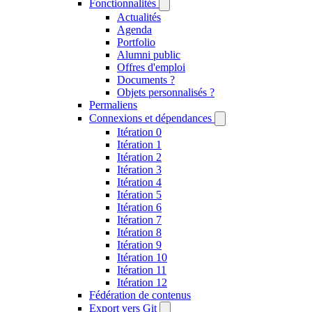
Fonctionnalités
Actualités
Agenda
Portfolio
Alumni public
Offres d'emploi
Documents ?
Objets personnalisés ?
Permaliens
Connexions et dépendances
Itération 0
Itération 1
Itération 2
Itération 3
Itération 4
Itération 5
Itération 6
Itération 7
Itération 8
Itération 9
Itération 10
Itération 11
Itération 12
Fédération de contenus
Export vers Git