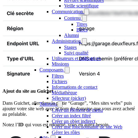
Revues scientifiques
Veille scientifique
Communication
Contenu
Titres
Blocs
Alumni
Administration
Stages
Suivi qualité
Utilisateurs et utilisatrices
Missions
Composants
Filtres
Fichiers
Informations de contact
Ajout du site au Guichet
Médiathèque
Sélecteur (picker)
Dans Guichet, aller dans la partie “Garage”, “Mes sites webs” puis
Tutoriels
ajouter votre site web avec le nom de domaine que vous avez acheté
Créer un élément de menu
au préalable.
Créer un index filtré
Créer un objet indirect
Notez l’
ID
qui vous est retourné, vous en aurez besoin.
Créer une fonctionnalité de site Web
Gérer les rôles