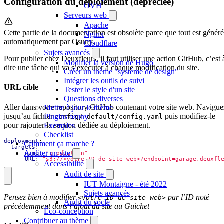
Configuration du déploiement (dépréciée)
OVH
Serveurs web
Apache
Cette partie de la documentation est obsolète parce que tout est généré
Nginx
automatiquement par Osuny.
Cloudflare
Sujets avancés
Pour publier chez Deuxfleurs, il faut utiliser une action GitHub, c’est 
Modifier la version de Hugo
dire une tâche qui va s’exécuter à chaque modification du site.
Créer un thème "système de design"
Intégrer les outils de suivi
URL cible
Tester le style d'un site
Questions diverses
Aller dans votre repository GitHub contenant votre site web. Navigue
Mettre à jour le thème
jusqu’au fichier
puis modifiez-le
Plugins osuny
config/_default/config.yaml
pour rajouter la section dédiée au déploiement.
Exemples
Checklist
deployment
:
Comment ça marche ?
targets
:
Auditer un site
- 
name
:
"production"
URL
:
"s3://<votre ID de site web>?endpoint=garage.deuxfl
Accessibilité
Audit de site
IUT Montaigne - été 2022
Sujets avancés
Pensez bien à modifier
par l’ID noté
<votre ID de site web>
Audit du socle
précédemment dans l’ajout du site au Guichet
Éco-conception
Contribuer au thème