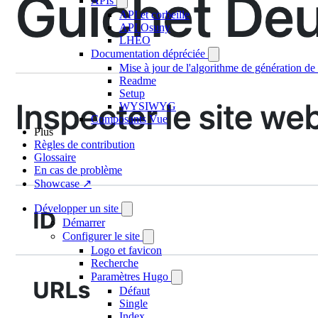
APIs
API et corbeille
API Osuny
LHÉO
Documentation dépréciée
Mise à jour de l'algorithme de génération de 
Readme
Setup
WYSIWYG
Composants Vue
Plus
Règles de contribution
Glossaire
En cas de problème
Showcase ↗
Développer un site
Démarrer
Configurer le site
Logo et favicon
Recherche
Paramètres Hugo
Défaut
Single
Index