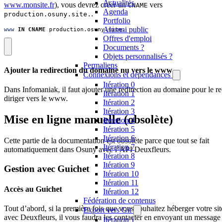
Actualités
www.monsite.fr
), vous devrez créer un
vers
CNAME
Agenda
.
production.osuny.site.
Portfolio
Alumni public
www
IN
CNAME
production.osuny.site.
Offres d'emploi
Documents ?
Objets personnalisés ?
Permaliens
Ajouter la redirection du domaine nu vers le www
Connexions et dépendances
Itération 0
Dans Infomaniak, il faut ajouter une redirection au domaine pour le re
Itération 1
diriger vers le www.
Itération 2
Itération 3
Mise en ligne manuelle (obsolète)
Itération 4
Itération 5
Itération 6
Cette partie de la documentation est obsolète parce que tout se fait
Itération 7
automatiquement dans Osuny avec l’API Deuxfleurs.
Itération 8
Itération 9
Gestion avec Guichet
Itération 10
Itération 11
Accès au Guichet
Itération 12
Fédération de contenus
Tout d’abord, si la première fois que vous souhaitez héberger votre sit
Export vers Git
avec Deuxfleurs, il vous faudra les contacter en envoyant un message
Itération 1