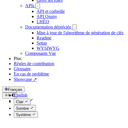
Gérer les rôles
APIs
API et corbeille
API Osuny
LHÉO
Documentation dépréciée
Mise à jour de l'algorithme de génération de clés
Readme
Setup
WYSIWYG
Composants Vue
Plus
Règles de contribution
Glossaire
En cas de problème
Showcase ↗
Français
English
Français
Clair
Sombre
Système