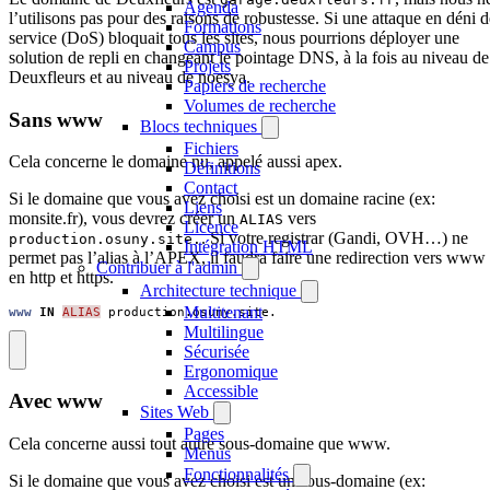
Agenda
l’utilisons pas pour des raisons de robustesse. Si une attaque en déni d
Formations
service (DoS) bloquait tous les sites, nous pourrions déployer une
Campus
solution de repli en changeant le pointage DNS, à la fois au niveau de
Projets
Deuxfleurs et au niveau de noesya.
Papiers de recherche
Volumes de recherche
Sans www
Blocs techniques
Fichiers
Cela concerne le domaine nu, appelé aussi apex.
Définitions
Contact
Si le domaine que vous avez choisi est un domaine racine (ex:
Liens
monsite.fr), vous devrez créer un
vers
ALIAS
Licence
. Si votre registrar (Gandi, OVH…) ne
production.osuny.site.
Intégration HTML
permet pas l’alias à l’APEX, il faudra faire une redirection vers www
Contribuer à l'admin
en http et https.
Architecture technique
Multitenant
www
IN
ALIAS
production.osuny.site.
Multilingue
Sécurisée
Ergonomique
Accessible
Avec www
Sites Web
Pages
Cela concerne aussi tout autre sous-domaine que www.
Menus
Fonctionnalités
Si le domaine que vous avez choisi est un sous-domaine (ex: