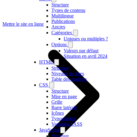
Structure
Types de contenu
Multilingue
Publications
Mettre le site en ligne
Ancres
Catégories
Uniques ou multiples ?
Options
Valeurs par défaut
Situation en avril 2024
HTML
Structure
Niveaux de titres
Table des matières
CSS
Structure
Mise en page
Grille
Barre latérale
Icônes
Typographie
Variables SASS
JavaScript
Structure