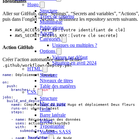
Identifiants
Hugo
Structure
Aller sur GitHub, dans “Settings”, “Secrets and variables”, “Actions”
Types de contenu
puis dans l’onglet “Secrets”, définissez les
repository secrets
suivants.
Multilingue
Publications
:
AWS_ACCESS_KEY_ID
[votre identifiant de clé]
Ancres
:
AWS_SECRET_ACCESS_KEY
[votre clé secrète]
Catégories
Uniques ou multiples ?
Action GitHub
Options
Valeurs par défaut
Créer l’action automatisée dans le fichier
Situation en avril 2024
.github/workflows/deploy.yml
HTML
Structure
name
:
Déploiement Garage
Niveaux de titres
on
:
Table des matières
push
:
branches
:
[
"main"
]
CSS
jobs
:
Structure
build_and_deploy
:
Mise en page
name
:
Compilation du site Hugo et déploiement Deux fleurs
runs-on
:
ubuntu-latest
Grille
steps
:
Barre latérale
- 
name
:
Récupération des données
Icônes
uses
:
actions/checkout@v3
Typographie
with
:
submodules
:
true
Variables SASS
JavaScript
- 
name
:
Installation de Node