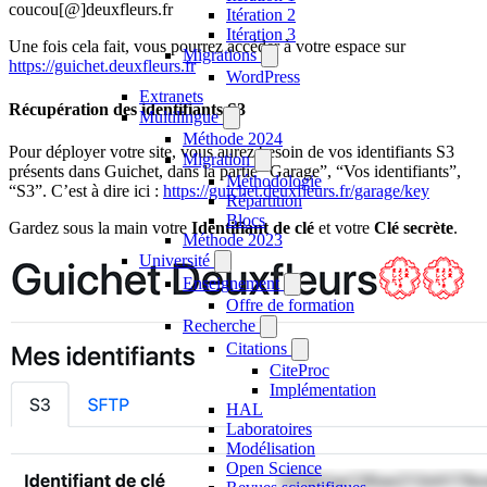
coucou[@]deuxfleurs.fr
Itération 2
Itération 3
Une fois cela fait, vous pourrez accéder à votre espace sur
Migrations
https://guichet.deuxfleurs.fr
WordPress
Extranets
Récupération des identifiants S3
Multilingue
Méthode 2024
Pour déployer votre site, vous aurez besoin de vos identifiants S3
Migration
présents dans Guichet, dans la partie “Garage”, “Vos identifiants”,
Méthodologie
“S3”. C’est à dire ici :
https://guichet.deuxfleurs.fr/garage/key
Répartition
Blocs
Gardez sous la main votre
Identifiant de clé
et votre
Clé secrète
.
Méthode 2023
Université
Enseignement
Offre de formation
Recherche
Citations
CiteProc
Implémentation
HAL
Laboratoires
Modélisation
Open Science