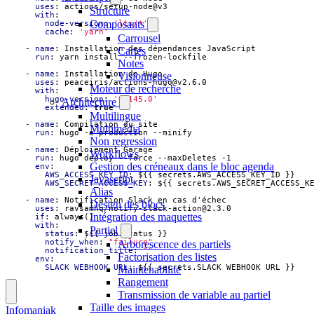
uses
:
actions/setup-node@v3
Structure
with
:
Composants
node-version
:
'lts/*'
cache
:
'yarn'
Carrousel
- 
name
:
Installation des dépendances JavaScript
Cartes
run
:
yarn install --frozen-lockfile
Notes
- 
name
:
Installation de Hugo
Visionneuse
uses
:
peaceiris/actions-hugo@v2.6.0
Moteur de recherche
with
:
hugo-version
:
'0.145.0'
Architecture
extended
:
true
Multilingue
- 
name
:
Compilation du site
Multimédia
run
:
hugo -e production --minify
Non regression
- 
name
:
Déploiement Garage
Workflows
run
:
hugo deploy --force --maxDeletes -1
Gestion des créneaux dans le bloc agenda
env
:
AWS_ACCESS_KEY_ID
:
${{ secrets.AWS_ACCESS_KEY_ID }}
Javascript
AWS_SECRET_ACCESS_KEY
:
${{ secrets.AWS_SECRET_ACCESS_K
Alias
- 
name
:
Notification Slack en cas d'échec
Design des blocs
uses
:
ravsamhq/notify-slack-action@2.3.0
Intégration des maquettes
if
:
always()
with
:
Partiel
status
:
${{ job.status }}
notify_when
:
"failure"
Arborescence des partiels
notification_title
:
""
Factorisation des listes
env
:
SLACK_WEBHOOK_URL
:
${{ secrets.SLACK_WEBHOOK_URL }}
Maintenabilité
Rangement
Transmission de variable au partiel
Taille des images
Infomaniak