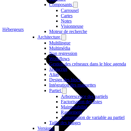
Composants
Carrousel
Cartes
Notes
Visionneuse
Hébergeurs
Moteur de recherche
Architecture
Multilingue
Multimédia
Non regression
Workflows
Gestion des créneaux dans le bloc agenda
Javascript
Alias
Design des blocs
Intégration des maquettes
Partiel
Arborescence des partiels
Factorisation des listes
Maintenabilité
Rangement
Transmission de variable au partiel
Taille des images
Versions