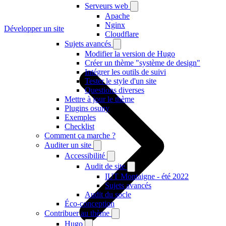
Serveurs web
Apache
Nginx
Développer un site
Cloudflare
Sujets avancés
Modifier la version de Hugo
Créer un thème "système de design"
Intégrer les outils de suivi
Tester le style d'un site
Questions diverses
Mettre à jour le thème
Plugins osuny
Exemples
Checklist
Comment ça marche ?
Auditer un site
Accessibilité
Audit de site
IUT Montaigne - été 2022
Sujets avancés
Audit du socle
Éco-conception
Contribuer au thème
Hugo