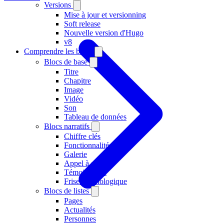
Versions
Mise à jour et versionning
Soft release
Nouvelle version d'Hugo
v8
Comprendre les blocs
Blocs de base
Titre
Chapitre
Image
Vidéo
Son
Tableau de données
Blocs narratifs
Chiffre clés
Fonctionnalités
Galerie
Appel à action
Témoignages
Frise chronologique
Blocs de listes
Pages
Actualités
Personnes