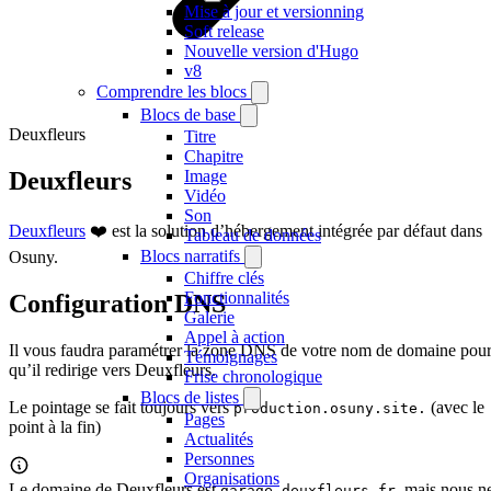
Mise à jour et versionning
Soft release
Nouvelle version d'Hugo
v8
Comprendre les blocs
Blocs de base
Deuxfleurs
Titre
Chapitre
Deuxfleurs
Image
Vidéo
Son
Deuxfleurs
❤️ est la solution d’hébergement intégrée par défaut dans
Tableau de données
Blocs narratifs
Osuny.
Chiffre clés
Fonctionnalités
Configuration DNS
Galerie
Appel à action
Il vous faudra paramétrer la zone DNS de votre nom de domaine pou
Témoignages
qu’il redirige vers Deuxfleurs.
Frise chronologique
Blocs de listes
Le pointage se fait toujours vers
(avec le
production.osuny.site.
Pages
point à la fin)
Actualités
Personnes
Organisations
Le domaine de Deuxfleurs est
, mais nous n
garage.deuxfleurs.fr